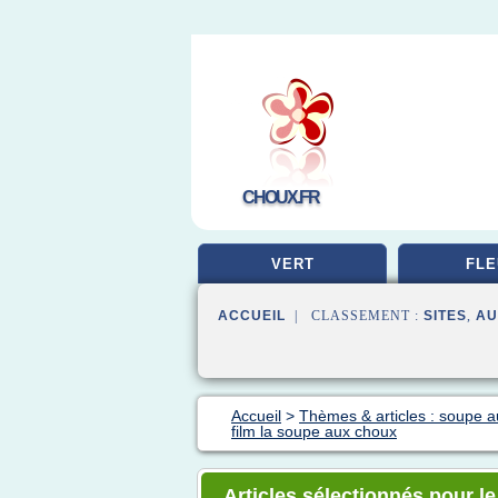
CHOUX.FR
VERT
FLE
ACCUEIL
| CLASSEMENT :
SITES
,
AU
Accueil
>
Thèmes & articles : soupe 
film la soupe aux choux
Articles sélectionnés pour le