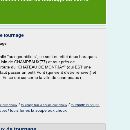
de tournage
nage
 allé "aux gourdiflots", ce sont en effet deux baraques
pas loin de CHAMPEAUX(77) et tout près de
a route du "CHATEAU DE MONTJAY" (qui EST une
 faut passer un petit Pont (qui vient d'être rénover) et
e. En ce qui concerne la ville de champeaux (...
/
/
tournage la soupe
upe aux choux
tournage film la soupe aux choux
/
louis funes la soupe aux choux
x pet
eux de tournage