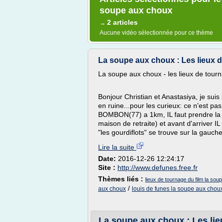
soupe aux choux
2 articles
→
Aucune vidéo sélectionnée pour ce thème
La soupe aux choux : Les lieux 
La soupe aux choux - les lieux de tour
Bonjour Christian et Anastasiya, je suis
en ruine...pour les curieux: ce n'est 
BOMBON(77) a 1km, IL faut prendre l
maison de retraite) et avant d'arriver IL
"les gourdiflots" se trouve sur la gauch
Lire la suite
Date:
2016-12-26 12:24:17
Site :
http://www.defunes.free.fr
Thèmes liés :
lieux de tournage du film la so
/
aux choux
louis de funes la soupe aux chou
La soupe aux choux : Les li