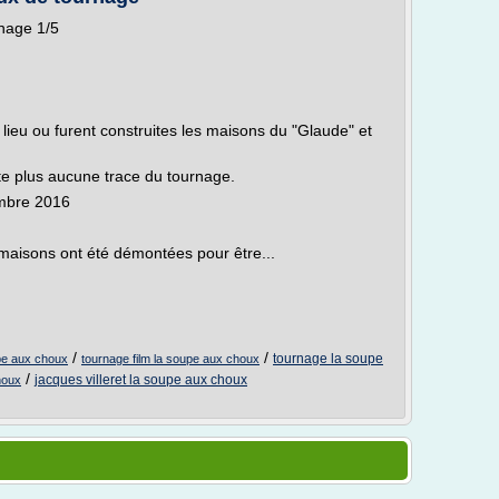
rnage 1/5
 lieu ou furent construites les maisons du "Glaude" et
ste plus aucune trace du tournage.
mbre 2016
 maisons ont été démontées pour être...
/
/
tournage la soupe
upe aux choux
tournage film la soupe aux choux
/
jacques villeret la soupe aux choux
houx