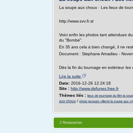
La soupe aux choux - Les lieux de tou
http://www.svv.fr.st
Voici enfin les photos tant attendues du
du "Bombé".
En 35 ans cela à bien changé, il ne re
Document : Stephane Amadieu - Nove
Dès la fin du tournage en extérieur les
Lire la suite
Date:
2016-12-26 12:24:18
Site :
http://www.defunes.free.fr
Thèmes liés :
lieux de tournage du film la so
/
aux choux
photo jacques villeret la soupe aux c
2 Ressources