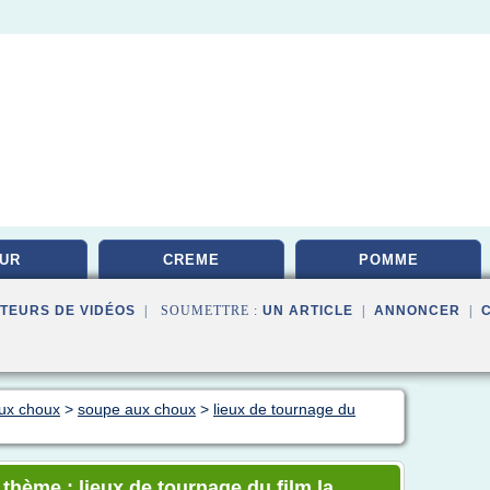
UR
CREME
POMME
TEURS DE VIDÉOS
| SOUMETTRE :
UN ARTICLE
|
ANNONCER
|
aux choux
>
soupe aux choux
>
lieux de tournage du
 thème : lieux de tournage du film la