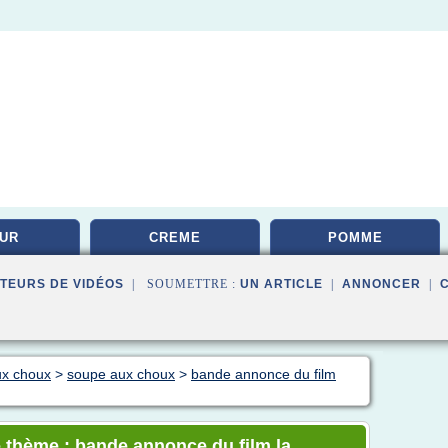
UR
CREME
POMME
TEURS DE VIDÉOS
| SOUMETTRE :
UN ARTICLE
|
ANNONCER
|
ux choux
>
soupe aux choux
>
bande annonce du film
 thème : bande annonce du film la