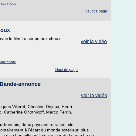
e aux choux
Haut de page
houx
vec le film La soupe aux choux.
voir la vidéo
e aux choux
Haut de page
- Bande-annonce
voir la vidéo
ues Villeret, Christine Dejoux, Henri
 Catherine Ohotnikoff, Marco Perrin,
urbonnais, deux paysans retraités, «le
ontairement à l'écart du monde extérieur, plus
la dive bouteille qu'à se soucier de la marche du