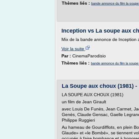
Thèmes liés :
bande annonce du film la soup
Inception vs La soupe aux c
Mix de la bande annonce de Inception a
Voir la suite
Par :
CinemaParodisio
Thèmes liés :
bande annonce du film la soup
La Soupe aux choux (1981) 
LA SOUPE AUX CHOUX (1981)
un film de Jean Girault
avec Louis De Funès, Jean Carmet, Jacq
Genès, Claude Gensac, Gaelle Legrand,
Philippe Ruggieri
Au hameau de Gourdifflots, en plein Bo
Glaude» et «le Bombé», se tiennent vol
occupés à faire bombance et à honorer 