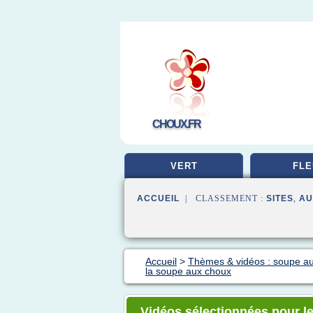
CHOUX.FR
VERT
FLE
ACCUEIL
| CLASSEMENT :
SITES
,
AU
Accueil
>
Thèmes & vidéos : soupe a
la soupe aux choux
Vidéos sélectionnées pour le