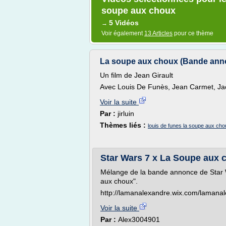
soupe aux choux
5 Vidéos
→
Voir également
13 Articles
pour ce thème
La soupe aux choux (Bande ann
Un film de Jean Girault
Avec Louis De Funès, Jean Carmet, Jacq
Voir la suite
Par :
jirluin
Thèmes liés :
louis de funes la soupe aux c
Star Wars 7 x La Soupe aux
Mélange de la bande annonce de Star W
aux choux".
http://lamanalexandre.wix.com/lamana
Voir la suite
Par :
Alex3004901