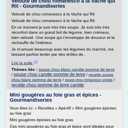
Velouté de chou romanesco à la Vache qui
Rit - Gourmandiseries
Velouté de chou romanesco à la Vache qui Rit
Velouté de chou romanesco à la Vache qui Rit
En ce moment je suis très très soupe. Je suis très très
réconfort dans un grand bol de légume, bien crémeux,
bien velouté. Une soupe qui t'enveloppe de douceur et te
réchauffe de l'intérieur.
Je m'amuse beaucoup avec les légumes du marché, me
laissant parfois tenter par des drôles de...
Lire la suite
Thèmes liés :
soupe chou blanc carotte pomme de terre
soupe chou carotte pomme de terre
/
/
recette soupe
chou blanc pomme de terre
/
/
soupe chou romanesco simple
recette chou pomme de terre carotte
Mini gougères au foie gras et épices -
Gourmandiseries
Vous êtes ici: » Recettes » Apéritif » Mini gougères épicées
au foie gras
Mini gougères épicées au foie gras
Ces mini gougères au foie gras et épice sont idéales pour