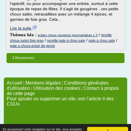
l'apéritif, ou pour accompagner une entrée, surtout à cette
époque de repas de fêtes. Il s'agit de gougères , ces petits
choux salés, retravaillées avec un mélange 4 épices, et
garnies de foie gras. Cela...
Lire la suite
Thèmes liés :
/
recette
eclairs choux gougeres gourmandises x 3
/
/
/
choux sales foie gras
recette pate a chou sale
pate a chou sale
pate a choux eclair de genie
3 Ressources
Accueil
|
Mentions légales
|
Conditions générales
d'utilisation
|
Utilisation des cookies
|
Contact à propos
de cette page
Pour ajouter ou supprimer un site, voir l'article 4 des
CGUs
En poursuivant votre navigation sur ce site, vous acceptez
X