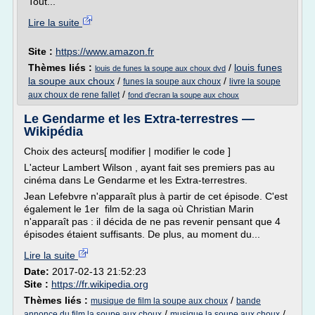
Tout...
Lire la suite
Site :
https://www.amazon.fr
Thèmes liés :
/
louis funes
louis de funes la soupe aux choux dvd
la soupe aux choux
/
/
funes la soupe aux choux
livre la soupe
/
aux choux de rene fallet
fond d'ecran la soupe aux choux
Le Gendarme et les Extra-terrestres —
Wikipédia
Choix des acteurs[ modifier | modifier le code ]
L'acteur Lambert Wilson , ayant fait ses premiers pas au
cinéma dans Le Gendarme et les Extra-terrestres.
Jean Lefebvre n'apparaît plus à partir de cet épisode. C'est
également le 1er film de la saga où Christian Marin
n'apparaît pas : il décida de ne pas revenir pensant que 4
épisodes étaient suffisants. De plus, au moment du...
Lire la suite
Date:
2017-02-13 21:52:23
Site :
https://fr.wikipedia.org
Thèmes liés :
/
musique de film la soupe aux choux
bande
/
/
annonce du film la soupe aux choux
musique la soupe aux choux