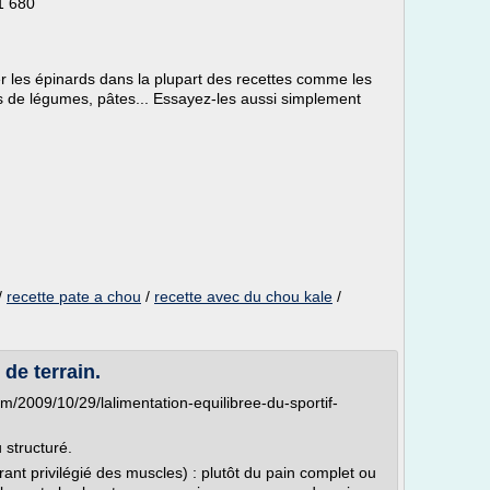
1 680
uer les épinards dans la plupart des recettes comme les
s de légumes, pâtes... Essayez-les aussi simplement
/
recette pate a chou
/
recette avec du chou kale
/
de terrain.
/2009/10/29/lalimentation-equilibree-du-sportif-
 structuré.
urant privilégié des muscles) : plutôt du pain complet ou