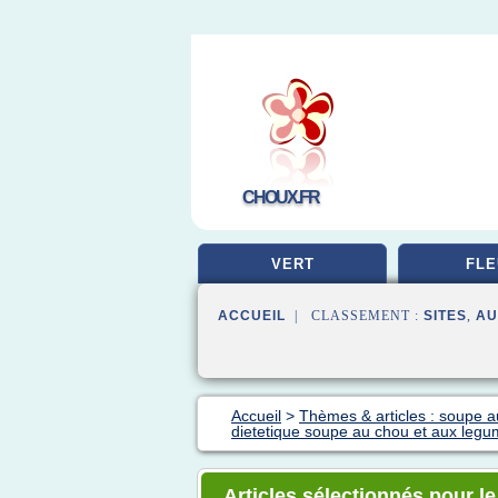
CHOUX.FR
VERT
FLE
ACCUEIL
| CLASSEMENT :
SITES
,
AU
Accueil
>
Thèmes & articles : soupe 
dietetique soupe au chou et aux legu
Articles sélectionnés pour l