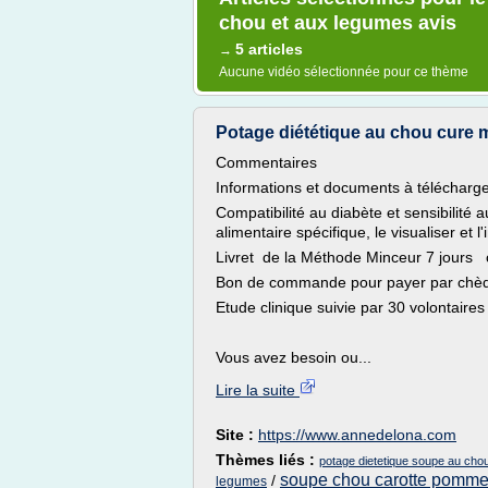
chou et aux legumes avis
5 articles
→
Aucune vidéo sélectionnée pour ce thème
Potage diététique au chou cure m
Commentaires
Informations et documents à télécharg
Compatibilité au diabète et sensibilité 
alimentaire spécifique, le visualiser et l
Livret de la Méthode Minceur 7 jours cl
Bon de commande pour payer par ch
Etude clinique suivie par 30 volontaires
Vous avez besoin ou...
Lire la suite
Site :
https://www.annedelona.com
Thèmes liés :
potage dietetique soupe au cho
soupe chou carotte pomme 
/
legumes