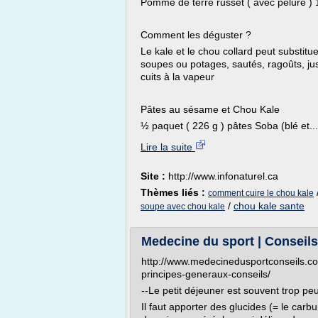
Pomme de terre russet ( avec pelure ) 
Comment les déguster ?
Le kale et le chou collard peut substit
soupes ou potages, sautés, ragoûts, ju
cuits à la vapeur
Pâtes au sésame et Chou Kale
½ paquet ( 226 g ) pâtes Soba (blé et...
Lire la suite
Site :
http://www.infonaturel.ca
Thèmes liés :
comment cuire le chou kale
/
chou kale sante
soupe avec chou kale
Medecine du sport | Conseils 
http://www.medecinedusportconseils.com
principes-generaux-conseils/
--Le petit déjeuner est souvent trop peu
Il faut apporter des glucides (= le carb