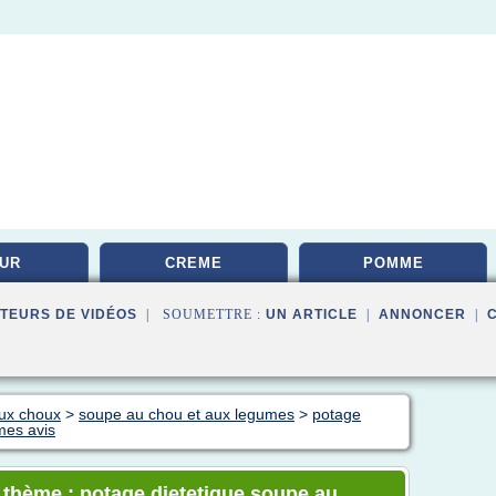
UR
CREME
POMME
TEURS DE VIDÉOS
| SOUMETTRE :
UN ARTICLE
|
ANNONCER
|
aux choux
>
soupe au chou et aux legumes
>
potage
mes avis
e thème : potage dietetique soupe au