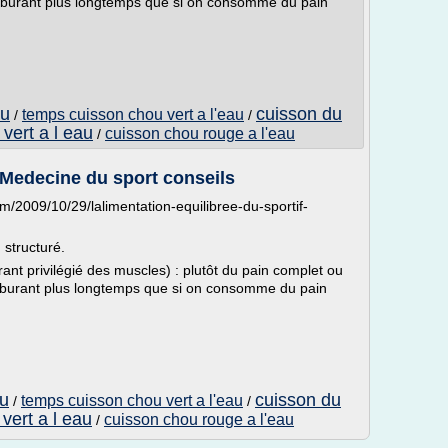
carburant plus longtemps que si on consomme du pain
au
cuisson du
temps cuisson chou vert a l'eau
/
/
vert a l eau
cuisson chou rouge a l'eau
/
 Medecine du sport conseils
/2009/10/29/lalimentation-equilibree-du-sportif-
 structuré.
urant privilégié des muscles) : plutôt du pain complet ou
arburant plus longtemps que si on consomme du pain
au
cuisson du
temps cuisson chou vert a l'eau
/
/
vert a l eau
cuisson chou rouge a l'eau
/