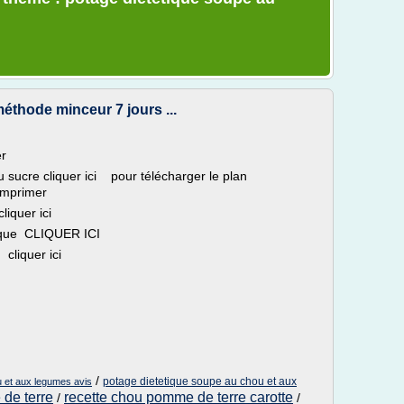
éthode minceur 7 jours ...
er
au sucre cliquer ici pour télécharger le plan
'imprimer
iquer ici
èque CLIQUER ICI
 cliquer ici
/
potage dietetique soupe au chou et aux
u et aux legumes avis
de terre
recette chou pomme de terre carotte
/
/