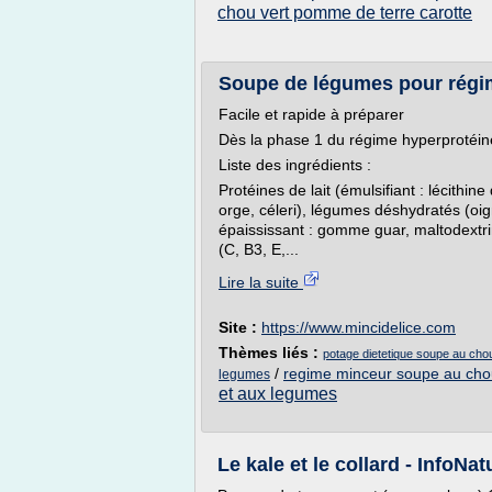
chou vert pomme de terre carotte
Soupe de légumes pour régim
Facile et rapide à préparer
Dès la phase 1 du régime hyperprotéin
Liste des ingrédients :
Protéines de lait (émulsifiant : lécithin
orge, céleri), légumes déshydratés (oign
épaississant : gomme guar, maltodextrin
(C, B3, E,...
Lire la suite
Site :
https://www.mincidelice.com
Thèmes liés :
potage dietetique soupe au cho
/
regime minceur soupe au cho
legumes
et aux legumes
Le kale et le collard - InfoNat