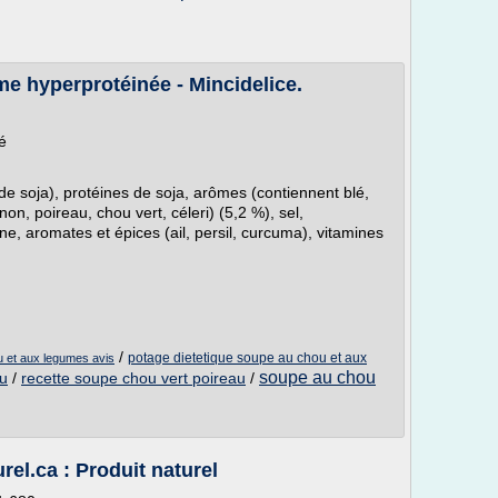
e hyperprotéinée - Mincidelice.
é
e de soja), protéines de soja, arômes (contiennent blé,
on, poireau, chou vert, céleri) (5,2 %), sel,
e, aromates et épices (ail, persil, curcuma), vitamines
/
potage dietetique soupe au chou et aux
u et aux legumes avis
soupe au chou
u
/
recette soupe chou vert poireau
/
urel.ca : Produit naturel