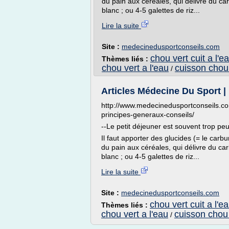
du pain aux céréales, qui délivre du 
blanc ; ou 4-5 galettes de riz...
Lire la suite
Site :
medecinedusportconseils.com
chou vert cuit a l'e
Thèmes liés :
chou vert a l'eau
cuisson chou 
/
Articles Médecine Du Sport |
http://www.medecinedusportconseils.com
principes-generaux-conseils/
--Le petit déjeuner est souvent trop peu
Il faut apporter des glucides (= le carb
du pain aux céréales, qui délivre du c
blanc ; ou 4-5 galettes de riz...
Lire la suite
Site :
medecinedusportconseils.com
chou vert cuit a l'e
Thèmes liés :
chou vert a l'eau
cuisson chou 
/