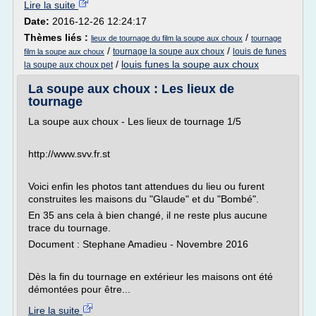
Lire la suite
Date:
2016-12-26 12:24:17
Thèmes liés :
/
lieux de tournage du film la soupe aux choux
tournage
/
/
tournage la soupe aux choux
louis de funes
film la soupe aux choux
/
louis funes la soupe aux choux
la soupe aux choux pet
La soupe aux choux : Les lieux de
tournage
La soupe aux choux - Les lieux de tournage 1/5
http://www.svv.fr.st
Voici enfin les photos tant attendues du lieu ou furent
construites les maisons du "Glaude" et du "Bombé".
En 35 ans cela à bien changé, il ne reste plus aucune
trace du tournage.
Document : Stephane Amadieu - Novembre 2016
Dès la fin du tournage en extérieur les maisons ont été
démontées pour être...
Lire la suite