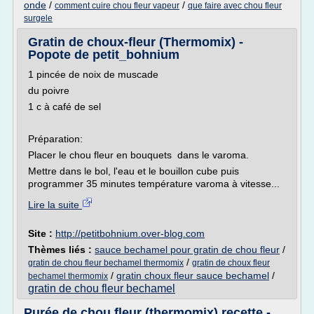
onde
/
/
comment cuire chou fleur vapeur
que faire avec chou fleur
surgele
Gratin de choux-fleur (Thermomix) -
Popote de petit_bohnium
1 pincée de noix de muscade
du poivre
1 c à café de sel
Préparation:
Placer le chou fleur en bouquets dans le varoma.
Mettre dans le bol, l'eau et le bouillon cube puis
programmer 35 minutes température varoma à vitesse...
Lire la suite
Site :
http://petitbohnium.over-blog.com
Thèmes liés :
sauce bechamel pour gratin de chou fleur
/
/
gratin de chou fleur bechamel thermomix
gratin de choux fleur
/
gratin choux fleur sauce bechamel
/
bechamel thermomix
gratin de chou fleur bechamel
Purée de chou fleur (thermomix) recette -