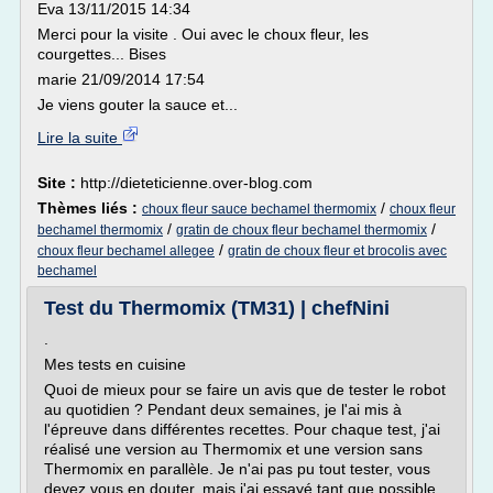
Eva 13/11/2015 14:34
Merci pour la visite . Oui avec le choux fleur, les
courgettes... Bises
marie 21/09/2014 17:54
Je viens gouter la sauce et...
Lire la suite
Site :
http://dieteticienne.over-blog.com
Thèmes liés :
/
choux fleur sauce bechamel thermomix
choux fleur
/
/
bechamel thermomix
gratin de choux fleur bechamel thermomix
/
choux fleur bechamel allegee
gratin de choux fleur et brocolis avec
bechamel
Test du Thermomix (TM31) | chefNini
.
Mes tests en cuisine
Quoi de mieux pour se faire un avis que de tester le robot
au quotidien ? Pendant deux semaines, je l'ai mis à
l'épreuve dans différentes recettes. Pour chaque test, j'ai
réalisé une version au Thermomix et une version sans
Thermomix en parallèle. Je n'ai pas pu tout tester, vous
devez vous en douter, mais j'ai essayé tant que possible