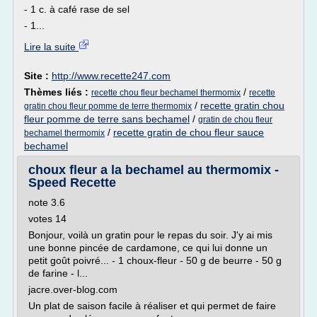
- 1 c. à café rase de sel
- 1...
Lire la suite
Site :
http://www.recette247.com
Thèmes liés :
/
recette chou fleur bechamel thermomix
recette
/
recette gratin chou
gratin chou fleur pomme de terre thermomix
fleur pomme de terre sans bechamel
/
gratin de chou fleur
/
recette gratin de chou fleur sauce
bechamel thermomix
bechamel
choux fleur a la bechamel au thermomix -
Speed Recette
note 3.6
votes 14
Bonjour, voilà un gratin pour le repas du soir. J'y ai mis
une bonne pincée de cardamone, ce qui lui donne un
petit goût poivré... - 1 choux-fleur - 50 g de beurre - 50 g
de farine - l...
jacre.over-blog.com
Un plat de saison facile à réaliser et qui permet de faire