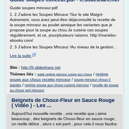
Guide soupes minceur.pdf
1. 2 J'adore les Soupes Minceur !Sur le site Maigrir
Autrement, vous avez peut-être déjàconsulté la recette de
la soupe minceur au poulet ainsique les variantes que je
propose pour la soupe au chou.Je cuisine ces soupes
régulièrement, et ce, pourplusieurs raisons. http://mariebo-
ebooks.com/
2. 3 J'adore les Soupes Minceur !Au niveau de la gestion...
Lire la suite
Site :
http://fr.slideshare.net
Thèmes liés :
/
regime
guide regime minceur soupe aux choux
soupe aux choux recette minceur
/
soupe minceur choux 5
/
/
plantes
regime soupe aux choux cuisine minceur
recette de soupe
au choux vert minceur
Beignets de Choux-Fleur en Sauce Rouge
( Vidéo ) - Les ...
Aujourd'hui nouvelle recette , une recette que j aime
beaucoup , des beignets de Choux-fleur en sauce rouge ,
un reelle délice , alors c est parti , pour cela il vous faudra