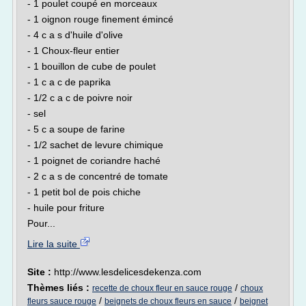
- 1 poulet coupé en morceaux
- 1 oignon rouge finement émincé
- 4 c a s d'huile d'olive
- 1 Choux-fleur entier
- 1 bouillon de cube de poulet
- 1 c a c de paprika
- 1/2 c a c de poivre noir
- sel
- 5 c a soupe de farine
- 1/2 sachet de levure chimique
- 1 poignet de coriandre haché
- 2 c a s de concentré de tomate
- 1 petit bol de pois chiche
- huile pour friture
Pour...
Lire la suite
Site :
http://www.lesdelicesdekenza.com
Thèmes liés :
/
recette de choux fleur en sauce rouge
choux
/
/
fleurs sauce rouge
beignets de choux fleurs en sauce
beignet