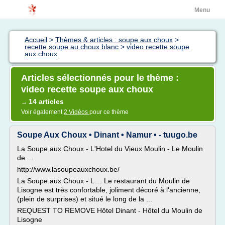
Menu
Accueil
>
Thèmes & articles : soupe aux choux
>
recette soupe au choux blanc
>
video recette soupe
aux choux
Articles sélectionnés pour le thème :
video recette soupe aux choux
14 articles
→
Voir également
2 Vidéos
pour ce thème
Soupe Aux Choux • Dinant • Namur • - tuugo.be
La Soupe aux Choux - L'Hotel du Vieux Moulin - Le Moulin
de ...
http://www.lasoupeauxchoux.be/
La Soupe aux Choux - L ... Le restaurant du Moulin de
Lisogne est très confortable, joliment décoré à l'ancienne,
(plein de surprises) et situé le long de la ...
REQUEST TO REMOVE Hôtel Dinant - Hôtel du Moulin de
Lisogne