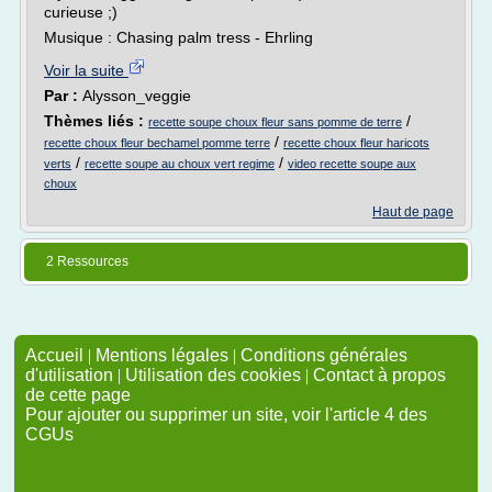
curieuse ;)
Musique : Chasing palm tress - Ehrling
Voir la suite
Par :
Alysson_veggie
Thèmes liés :
/
recette soupe choux fleur sans pomme de terre
/
recette choux fleur bechamel pomme terre
recette choux fleur haricots
/
/
verts
recette soupe au choux vert regime
video recette soupe aux
choux
Haut de page
2 Ressources
Accueil
|
Mentions légales
|
Conditions générales
d'utilisation
|
Utilisation des cookies
|
Contact à propos
de cette page
Pour ajouter ou supprimer un site, voir l'article 4 des
CGUs