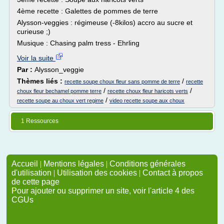
4ème recette : Galettes de pommes de terre
Alysson-veggies : régimeuse (-8kilos) accro au sucre et
curieuse ;)
Musique : Chasing palm tress - Ehrling
Voir la suite
Par :
Alysson_veggie
Thèmes liés :
/
recette soupe choux fleur sans pomme de terre
recette
/
/
choux fleur bechamel pomme terre
recette choux fleur haricots verts
/
recette soupe au choux vert regime
video recette soupe aux choux
1 Ressources
Accueil
|
Mentions légales
|
Conditions générales
d'utilisation
|
Utilisation des cookies
|
Contact à propos
de cette page
Pour ajouter ou supprimer un site, voir l'article 4 des
CGUs