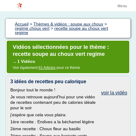
Menu
Accueil
>
Thèmes & vidéos : soupe aux choux
>
regime choux vert
>
recette soupe au choux vert
regime
Vidéos sélectionnées pour le thème :
recette soupe au choux vert regime
1 Vidéos
→
Voir également
61 Articles
pour ce thème
3 idées de recettes peu calorique
Bonjour tout le monde !
voir la vidéo
Je vous retrouve aujourd'hui pour une vidéo
de recettes contenant peu de calories idéale
pour le soir
j'espère que cela vous plaira:
1ère recette : Endives a la béchamel légère
2ème recette : Choux fleur au basilic
3ème recette : Soupe aux haricots verts