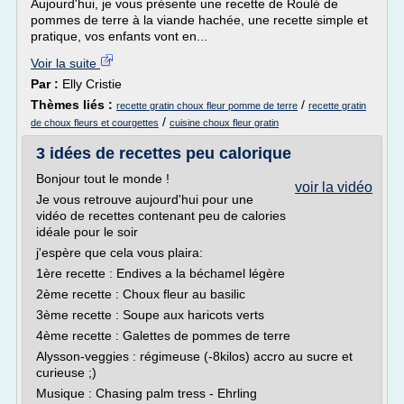
Aujourd'hui, je vous présente une recette de Roulé de
pommes de terre à la viande hachée, une recette simple et
pratique, vos enfants vont en...
Voir la suite
Par :
Elly Cristie
Thèmes liés :
/
recette gratin choux fleur pomme de terre
recette gratin
/
de choux fleurs et courgettes
cuisine choux fleur gratin
3 idées de recettes peu calorique
Bonjour tout le monde !
voir la vidéo
Je vous retrouve aujourd'hui pour une
vidéo de recettes contenant peu de calories
idéale pour le soir
j'espère que cela vous plaira:
1ère recette : Endives a la béchamel légère
2ème recette : Choux fleur au basilic
3ème recette : Soupe aux haricots verts
4ème recette : Galettes de pommes de terre
Alysson-veggies : régimeuse (-8kilos) accro au sucre et
curieuse ;)
Musique : Chasing palm tress - Ehrling