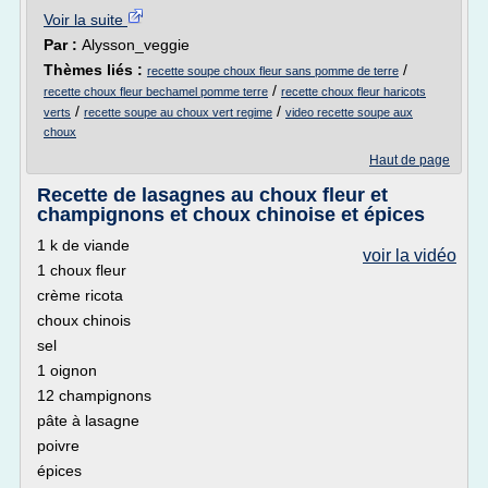
Voir la suite
Par :
Alysson_veggie
Thèmes liés :
/
recette soupe choux fleur sans pomme de terre
/
recette choux fleur bechamel pomme terre
recette choux fleur haricots
/
/
verts
recette soupe au choux vert regime
video recette soupe aux
choux
Haut de page
Recette de lasagnes au choux fleur et
champignons et choux chinoise et épices
1 k de viande
voir la vidéo
1 choux fleur
crème ricota
choux chinois
sel
1 oignon
12 champignons
pâte à lasagne
poivre
épices