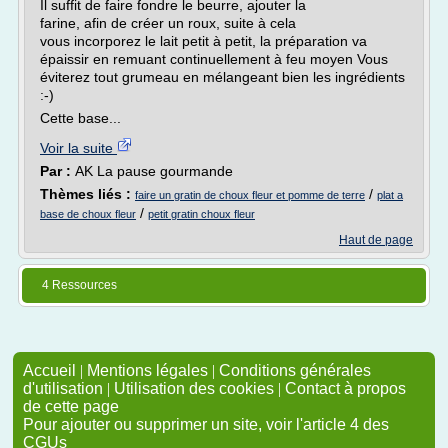
Il suffit de faire fondre le beurre, ajouter la
farine, afin de créer un roux, suite à cela
vous incorporez le lait petit à petit, la préparation va
épaissir en remuant continuellement à feu moyen Vous
éviterez tout grumeau en mélangeant bien les ingrédients
:-)
Cette base...
Voir la suite
Par :
AK La pause gourmande
Thèmes liés :
/
faire un gratin de choux fleur et pomme de terre
plat a
/
base de choux fleur
petit gratin choux fleur
Haut de page
4 Ressources
Accueil
|
Mentions légales
|
Conditions générales
d'utilisation
|
Utilisation des cookies
|
Contact à propos
de cette page
Pour ajouter ou supprimer un site, voir l'article 4 des
CGUs