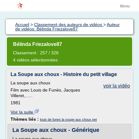
Menu
Accueil
>
Classement des auteurs de vidéos
>
Auteur
de vidéos: Bélinda Friezalove87
Bélinda Friezalove87
Classement : 257 / 326
4 vidéos sélectionnées
La Soupe aux choux - Histoire du petit village
La soupe aux choux
voir la vidéo
Film avec Louis de Funès, Jacques
Villeret,......
1981
Voir la suite
Thèmes liés :
louis de funes la soupe aux choux pet
La Soupe aux choux - Générique
La soupe aux choux