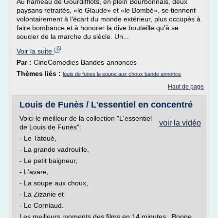
Au hameau de Gourdifflots, en plein Bourbonnais, deux
paysans retraités, «le Glaude» et «le Bombé», se tiennent
volontairement à l'écart du monde extérieur, plus occupés à
faire bombance et à honorer la dive bouteille qu'à se
soucier de la marche du siècle. Un...
Voir la suite
Par :
CineComedies Bandes-annonces
Thèmes liés :
louis de funes la soupe aux choux bande annonce
Haut de page
Louis de Funès / L'essentiel en concentré
Voici le meilleur de la collection "L'essentiel
voir la vidéo
de Louis de Funès":
- Le Tatoué,
- La grande vadrouille,
- Le petit baigneur,
- L'avare,
- La soupe aux choux,
- La Zizanie et
- Le Corniaud.
Les meilleurs moments des films en 14 minutes.. Bonne