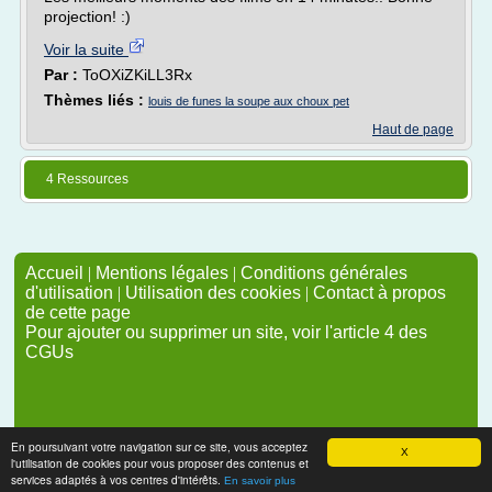
projection! :)
Voir la suite
Par :
ToOXiZKiLL3Rx
Thèmes liés :
louis de funes la soupe aux choux pet
Haut de page
4 Ressources
Accueil
|
Mentions légales
|
Conditions générales
d'utilisation
|
Utilisation des cookies
|
Contact à propos
de cette page
Pour ajouter ou supprimer un site, voir l'article 4 des
CGUs
En poursuivant votre navigation sur ce site, vous acceptez
X
l'utilisation de cookies pour vous proposer des contenus et
services adaptés à vos centres d'intérêts.
En savoir plus