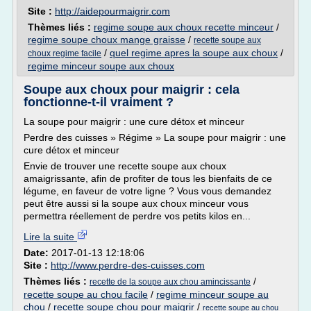
Site :
http://aidepourmaigrir.com
Thèmes liés :
regime soupe aux choux recette minceur
/
regime soupe choux mange graisse
/
recette soupe aux
/
quel regime apres la soupe aux choux
/
choux regime facile
regime minceur soupe aux choux
Soupe aux choux pour maigrir : cela
fonctionne-t-il vraiment ?
La soupe pour maigrir : une cure détox et minceur
Perdre des cuisses » Régime » La soupe pour maigrir : une
cure détox et minceur
Envie de trouver une recette soupe aux choux
amaigrissante, afin de profiter de tous les bienfaits de ce
légume, en faveur de votre ligne ? Vous vous demandez
peut être aussi si la soupe aux choux minceur vous
permettra réellement de perdre vos petits kilos en...
Lire la suite
Date:
2017-01-13 12:18:06
Site :
http://www.perdre-des-cuisses.com
Thèmes liés :
/
recette de la soupe aux chou amincissante
recette soupe au chou facile
/
regime minceur soupe au
chou
/
recette soupe chou pour maigrir
/
recette soupe au chou