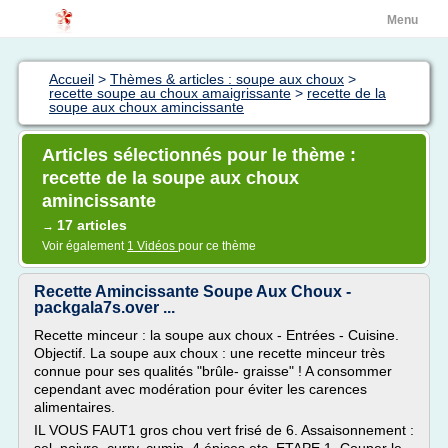
Menu
Accueil
>
Thèmes & articles : soupe aux choux
>
recette soupe au choux amaigrissante
>
recette de la
soupe aux choux amincissante
Articles sélectionnés pour le thème :
recette de la soupe aux choux
amincissante
17 articles
→
Voir également
1 Vidéos
pour ce thème
Recette Amincissante Soupe Aux Choux -
packgala7s.over ...
Recette minceur : la soupe aux choux - Entrées - Cuisine.
Objectif. La soupe aux choux : une recette minceur très
connue pour ses qualités "brûle- graisse" ! A consommer
cependant avec modération pour éviter les carences
alimentaires.
IL VOUS FAUT1 gros chou vert frisé de 6. Assaisonnement :