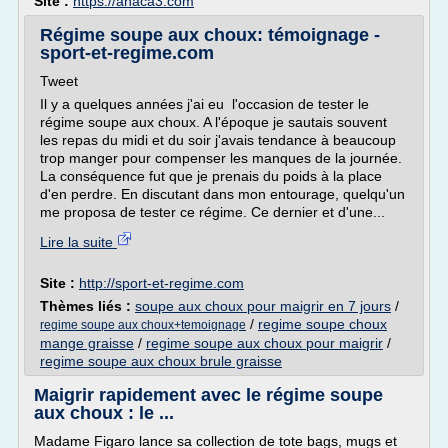
Site :
https://anaca3.com
Régime soupe aux choux: témoignage -
sport-et-regime.com
Tweet
Il y a quelques années j'ai eu l'occasion de tester le
régime soupe aux choux. A l'époque je sautais souvent
les repas du midi et du soir j'avais tendance à beaucoup
trop manger pour compenser les manques de la journée.
La conséquence fut que je prenais du poids à la place
d'en perdre. En discutant dans mon entourage, quelqu'un
me proposa de tester ce régime. Ce dernier et d'une...
Lire la suite
Site :
http://sport-et-regime.com
Thèmes liés :
soupe aux choux pour maigrir en 7 jours
/
/
regime soupe choux
regime soupe aux choux+temoignage
mange graisse
/
regime soupe aux choux pour maigrir
/
regime soupe aux choux brule graisse
Maigrir rapidement avec le régime soupe
aux choux : le ...
Madame Figaro lance sa collection de tote bags, mugs et