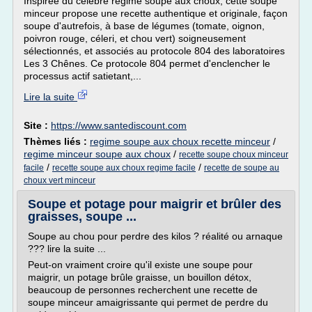
Inspirée du célèbre régime soupe aux choux, cette soupe
minceur propose une recette authentique et originale, façon
soupe d'autrefois, à base de légumes (tomate, oignon,
poivron rouge, céleri, et chou vert) soigneusement
sélectionnés, et associés au protocole 804 des laboratoires
Les 3 Chênes. Ce protocole 804 permet d'enclencher le
processus actif satietant,...
Lire la suite
Site :
https://www.santediscount.com
Thèmes liés :
regime soupe aux choux recette minceur
/
regime minceur soupe aux choux
/
recette soupe choux minceur
/
/
facile
recette soupe aux choux regime facile
recette de soupe au
choux vert minceur
Soupe et potage pour maigrir et brûler des
graisses, soupe ...
Soupe au chou pour perdre des kilos ? réalité ou arnaque
??? lire la suite ...
Peut-on vraiment croire qu'il existe une soupe pour
maigrir, un potage brûle graisse, un bouillon détox,
beaucoup de personnes recherchent une recette de
soupe minceur amaigrissante qui permet de perdre du