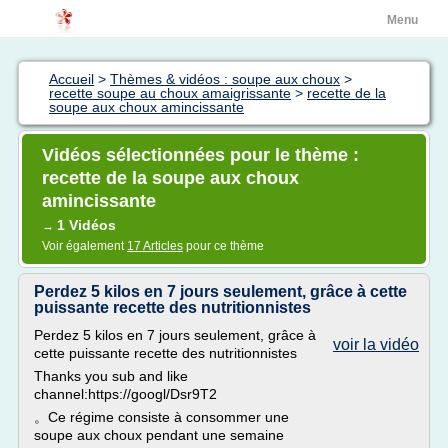
Menu
Accueil
>
Thèmes & vidéos : soupe aux choux
>
recette soupe au choux amaigrissante
>
recette de la
soupe aux choux amincissante
Vidéos sélectionnées pour le thème :
recette de la soupe aux choux
amincissante
1 Vidéos
→
Voir également
17 Articles
pour ce thème
Perdez 5 kilos en 7 jours seulement, grâce à cette
puissante recette des nutritionnistes
Perdez 5 kilos en 7 jours seulement, grâce à
voir la vidéo
cette puissante recette des nutritionnistes
Thanks you sub and like
channel:https://googl/Dsr9T2
。Ce régime consiste à consommer une
soupe aux choux pendant une semaine