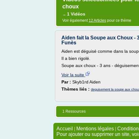
choux
1 Vidéos
→
Voir également
12 Articles
pour ce thème
Aiden fait la Soupe aux Choux - 3
Funès
Aiden est déguisé comme dans la soupe
Il a bien rigolé.
Soupe aux choux - 3 ans - déguisement
Voir la suite
Par :
Skyb1rd Aiden
Thèmes liés :
deguisement la soupe aux chou
1 Ressources
Accueil
|
Mentions légales
|
Conditions
Pour ajouter ou supprimer un site, voi