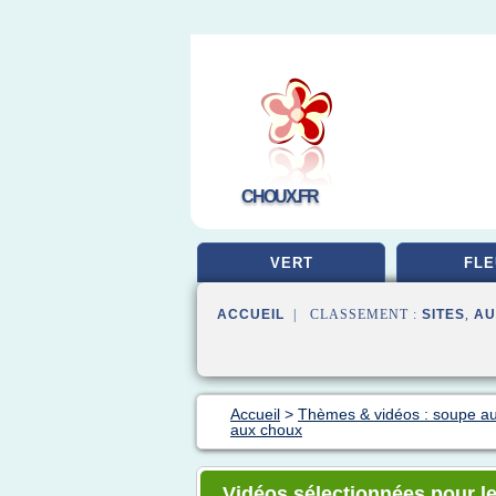
CHOUX.FR
VERT
FLE
ACCUEIL
| CLASSEMENT :
SITES
,
AU
Accueil
>
Thèmes & vidéos : soupe a
aux choux
Vidéos sélectionnées pour l