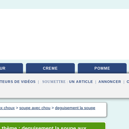
UR
CREME
POMME
TEURS DE VIDÉOS
| SOUMETTRE :
UN ARTICLE
|
ANNONCER
|
ux choux
>
soupe avec chou
>
deguisement la soupe
e thème : deguisement la soupe aux