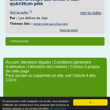
qu&#39;on pète
Voir la suite
voir la vidéo
Par :
Les délires de Jojo
Thèmes liés :
extrait soupe aux choux pets
Haut de page
2 Ressources
Accueil
|
Mentions légales
|
Conditions générales
d'utilisation
|
Utilisation des cookies
|
Contact à propos
de cette page
Pour ajouter ou supprimer un site, voir l'article 4 des
CGUs
En poursuivant votre navigation sur ce site, vous acceptez
X
l'utilisation de cookies pour vous proposer des contenus et
services adaptés à vos centres d'intérêts.
En savoir plus