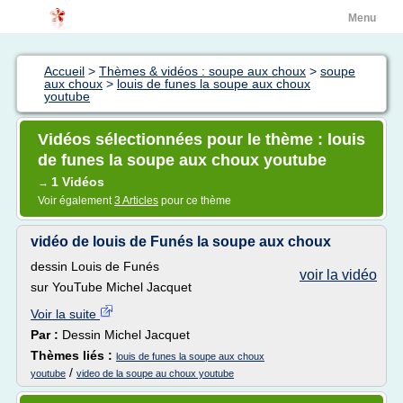
Menu
Accueil
>
Thèmes & vidéos : soupe aux choux
>
soupe
aux choux
>
louis de funes la soupe aux choux
youtube
Vidéos sélectionnées pour le thème : louis
de funes la soupe aux choux youtube
1 Vidéos
→
Voir également
3 Articles
pour ce thème
vidéo de louis de Funés la soupe aux choux
dessin Louis de Funés
voir la vidéo
sur YouTube Michel Jacquet
Voir la suite
Par :
Dessin Michel Jacquet
Thèmes liés :
louis de funes la soupe aux choux
/
youtube
video de la soupe au choux youtube