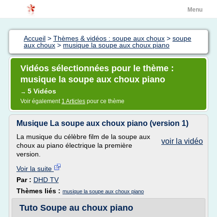
Menu
Accueil
>
Thèmes & vidéos : soupe aux choux
>
soupe
aux choux
>
musique la soupe aux choux piano
Vidéos sélectionnées pour le thème :
musique la soupe aux choux piano
5 Vidéos
→
Voir également
1 Articles
pour ce thème
Musique La soupe aux choux piano (version 1)
La musique du célèbre film de la soupe aux
voir la vidéo
choux au piano électrique la première
version.
Voir la suite
Par :
DHD TV
Thèmes liés :
musique la soupe aux choux piano
Tuto Soupe au choux piano