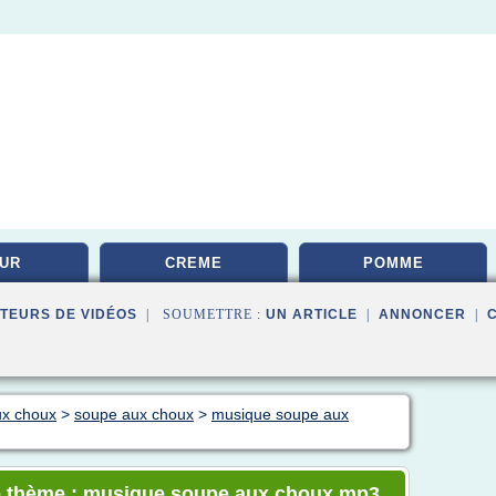
UR
CREME
POMME
TEURS DE VIDÉOS
| SOUMETTRE :
UN ARTICLE
|
ANNONCER
|
ux choux
>
soupe aux choux
>
musique soupe aux
le thème : musique soupe aux choux mp3