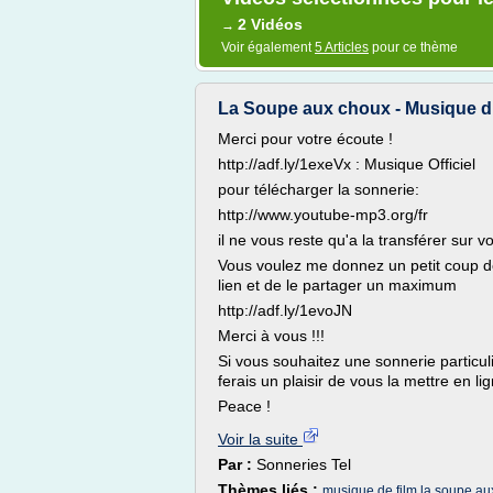
2 Vidéos
→
Voir également
5 Articles
pour ce thème
La Soupe aux choux - Musique d
Merci pour votre écoute !
http://adf.ly/1exeVx : Musique Officiel
pour télécharger la sonnerie:
http://www.youtube-mp3.org/fr
il ne vous reste qu'a la transférer sur v
Vous voulez me donnez un petit coup de 
lien et de le partager un maximum
http://adf.ly/1evoJN
Merci à vous !!!
Si vous souhaitez une sonnerie particu
ferais un plaisir de vous la mettre en li
Peace !
Voir la suite
Par :
Sonneries Tel
Thèmes liés :
musique de film la soupe au