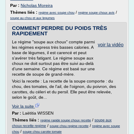
Par :
Nicholas Moreira
Thèmes liés :
/
/
regime avec soupe chou
regime soupe choux avis
soupe au chou et aux legumes
COMMENT PERDRE DU POIDS TRÈS
RAPIDEMENT
Le régime "soupe aux choux" compte parmi
voir la vidéo
les régimes express très basses calories. A
base de légumes, il est carencé et peut
s'avérer très fatigant. Le régime soupe aux
choux ne doit surtout pas être suivi au-delà
d’une semaine. Ce régime est basé sur une
recette de soupe de grand-mère.
Voici la recette : La recette de la soupe comporte : du
chou, des tomates, de l'ail, de l'oignon, du poivron, des
carottes, du céleri et du persil. Elle peut être relevée,
selon le goût, de...
Voir la suite
Par :
Laëtitia WISSEN
Thèmes liés :
/
soupe aux
regime rapide soupe choux recette
/
/
choux recette regime
soupe chou regime recette
regime avec soupe
/
chou
soupe chou carotte tomate