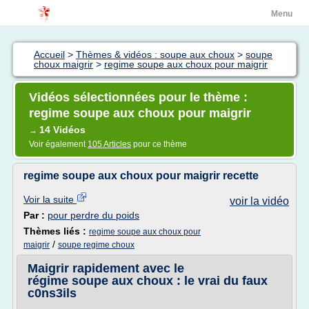
Menu
Accueil
>
Thèmes & vidéos : soupe aux choux
>
soupe
choux maigrir
>
regime soupe aux choux pour maigrir
Vidéos sélectionnées pour le thème :
regime soupe aux choux pour maigrir
14 Vidéos
→
Voir également
105 Articles
pour ce thème
regime soupe aux choux pour maigrir recette
Voir la suite
voir la vidéo
Par :
pour perdre du poids
Thèmes liés :
regime soupe aux choux pour
/
maigrir
soupe regime choux
Maigrir rapidement avec le
régime soupe aux choux : le vrai du faux
c0ns3ils