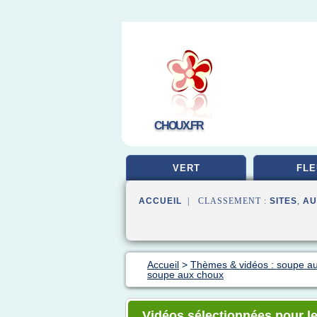
CHOUX.FR
VERT
FLE
ACCUEIL
| CLASSEMENT :
SITES
,
AU
Accueil
>
Thèmes & vidéos : soupe a
soupe aux choux
Vidéos sélectionnées pour le