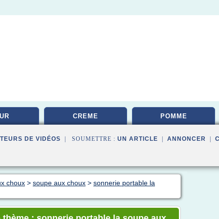
UR
CREME
POMME
TEURS DE VIDÉOS
| SOUMETTRE :
UN ARTICLE
|
ANNONCER
|
ux choux
>
soupe aux choux
>
sonnerie portable la
 thème : sonnerie portable la soupe aux