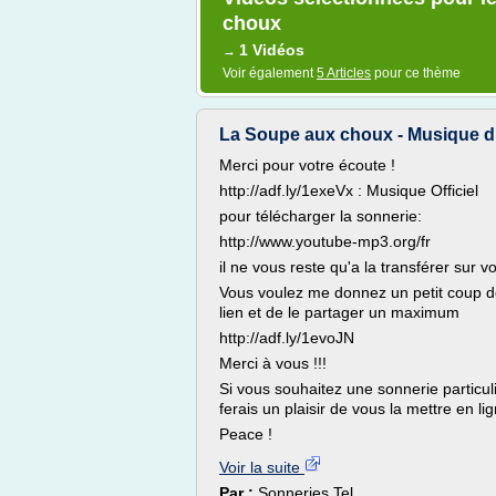
choux
1 Vidéos
→
Voir également
5 Articles
pour ce thème
La Soupe aux choux - Musique d
Merci pour votre écoute !
http://adf.ly/1exeVx : Musique Officiel
pour télécharger la sonnerie:
http://www.youtube-mp3.org/fr
il ne vous reste qu'a la transférer sur v
Vous voulez me donnez un petit coup de 
lien et de le partager un maximum
http://adf.ly/1evoJN
Merci à vous !!!
Si vous souhaitez une sonnerie particu
ferais un plaisir de vous la mettre en li
Peace !
Voir la suite
Par :
Sonneries Tel