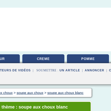
UR
CREME
POMME
TEURS DE VIDÉOS
| SOUMETTRE :
UN ARTICLE
|
ANNONCER
|
ux choux
>
soupe aux choux
>
soupe aux choux blanc
e thème : soupe aux choux blanc