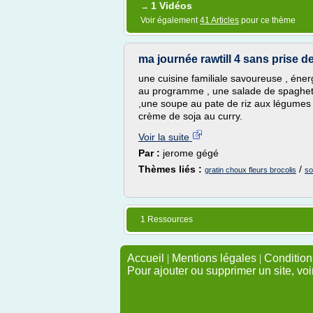
1 Vidéos
→
Voir également
41 Articles
pour ce thème
ma journée rawtill 4 sans prise de 
une cuisine familiale savoureuse , énerg
au programme , une salade de spaghett
,une soupe au pate de riz aux légumes , 
crème de soja au curry.
Voir la suite
Par :
jerome gégé
Thèmes liés :
/
gratin choux fleurs brocolis
so
1 Ressources
Accueil
|
Mentions légales
|
Conditions
Pour ajouter ou supprimer un site, voi