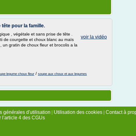
tête pour la famille.
ique , végétale et sans prise de tête .
voir la vidéo
i de courgette et choux blanc au maïs
un gratin de choux fleur et brocolis a la
/
upe legume choux fleur
soupe aux choux et aux legumes
 générales d'utilisation
|
Utilisation des cookies
|
Contact à pro
r l'article 4 des CGUs