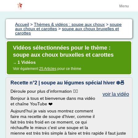
Menu
Accueil
>
Thèmes & vidéos : soupe aux choux
>
soupe
aux choux et carottes
>
soupe aux choux bruxelles et
carottes
Vidéos sélectionnées pour le thème :
soupe aux choux bruxelles et carottes
1 Vidéos
→
Voir également
25 Articles
pour ce thème
Recette n°2 | soupe au légumes spécial hiver ❄️🍜
Déroule pour plus d'information 👉🏻
voir la vidéo
Bonjour à tous et bienvenue dans ma vidéo
et chaîne YouTube ❤️
Aujourd'hui je vais vous montrez comment
faire ma recette de soupe d'hiver, comme il
fait très très froid en ce moment, ce qui
réchauffe le mieux c'est une soupe et la
mienne est très très simple à faire et très rapide il faut juste