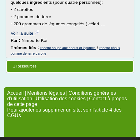
quelques ingrédients (pour quatre personnes):
⁃ 2 carottes
⁃ 2 pommes de terre
⁃ 200 grammes de légumes congelés ( céleri ,...
Voir la suite
Par :
Nimporte Koi
Thèmes liés :
/
recette soupe aux choux et legumes
recette choux
pomme de terre carotte
1 Ressources
Accueil
|
Mentions légales
|
Conditions générales
d'utilisation
|
Utilisation des cookies
|
Contact à propos
de cette page
Pour ajouter ou supprimer un site, voir l'article 4 des
CGUs