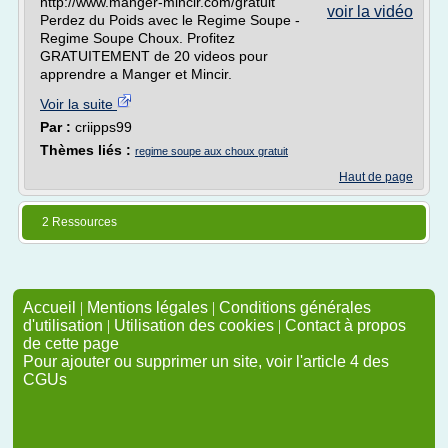
http://www.manger-mincir.com/gratuit
voir la vidéo
Perdez du Poids avec le Regime Soupe -
Regime Soupe Choux. Profitez
GRATUITEMENT de 20 videos pour
apprendre a Manger et Mincir.
Voir la suite
Par :
criipps99
Thèmes liés :
regime soupe aux choux gratuit
Haut de page
2 Ressources
Accueil
|
Mentions légales
|
Conditions générales
d'utilisation
|
Utilisation des cookies
|
Contact à propos
de cette page
Pour ajouter ou supprimer un site, voir l'article 4 des
CGUs