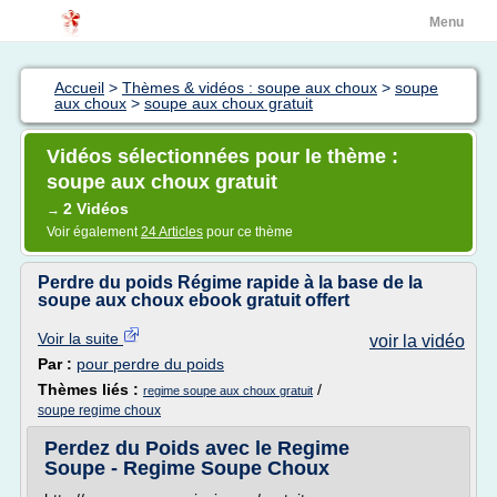
Menu
Accueil
>
Thèmes & vidéos : soupe aux choux
>
soupe
aux choux
>
soupe aux choux gratuit
Vidéos sélectionnées pour le thème :
soupe aux choux gratuit
2 Vidéos
→
Voir également
24 Articles
pour ce thème
Perdre du poids Régime rapide à la base de la
soupe aux choux ebook gratuit offert
Voir la suite
voir la vidéo
Par :
pour perdre du poids
Thèmes liés :
/
regime soupe aux choux gratuit
soupe regime choux
Perdez du Poids avec le Regime
Soupe - Regime Soupe Choux