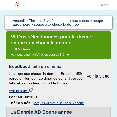
Menu
Accueil
>
Thèmes & vidéos : soupe aux choux
>
soupe
aux choux
>
soupe aux choux la denree
Vidéos sélectionnées pour le thème :
soupe aux choux la denree
8 Vidéos
→
Voir également
48 Articles
pour ce thème
Boudboud fait son cinema
la soupe aux choux, la denrée, Boudboud59,
voir la vidéo
parodie, Humour, Le diner de cons, Jacques
Villeret, répondeur, Louis De Funes
Voir la suite
Par :
MrCuicui59
Thèmes liés :
jacques villeret la soupe aux choux
La Denrée XD Bonne année