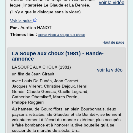
voir la vidéo
lequel j'interprète Le Glaude et La Denrée.
(il n'y a que le dialogue sans la vidéo)
Voir la suite
Par :
Aurélien HANOT
Thèmes liés :
extrait video la soupe aux choux
Haut de page
La Soupe aux choux (1981) - Bande-
annonce
LA SOUPE AUX CHOUX (1981)
voir la vidéo
un film de Jean Girault
avec Louis De Funès, Jean Carmet,
Jacques Villeret, Christine Dejoux, Henri
Genès, Claude Gensac, Gaelle Legrand,
Catherine Ohotnikoff, Marco Perrin,
Philippe Ruggieri
Au hameau de Gourdifflots, en plein Bourbonnais, deux
paysans retraités, «le Glaude» et «le Bombé», se tiennent
volontairement à l'écart du monde extérieur, plus occupés
à faire bombance et à honorer la dive bouteille qu'à se
soucier de la marche du siècle. Un...