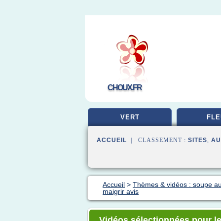
CHOUX.FR
VERT
FLE
ACCUEIL
| CLASSEMENT :
SITES
,
AU
Accueil
>
Thèmes & vidéos : soupe a
maigrir avis
Vidéos sélectionnées pour l