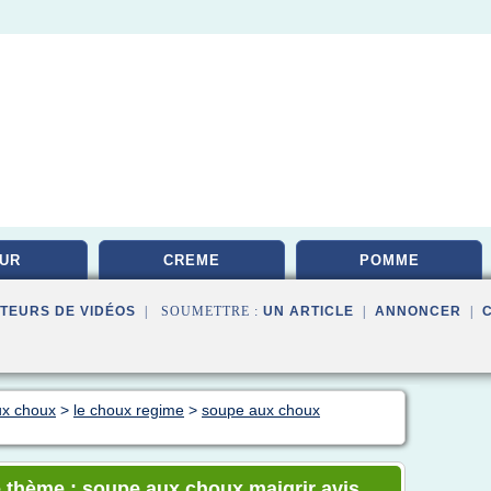
UR
CREME
POMME
TEURS DE VIDÉOS
| SOUMETTRE :
UN ARTICLE
|
ANNONCER
|
ux choux
>
le choux regime
>
soupe aux choux
e thème : soupe aux choux maigrir avis