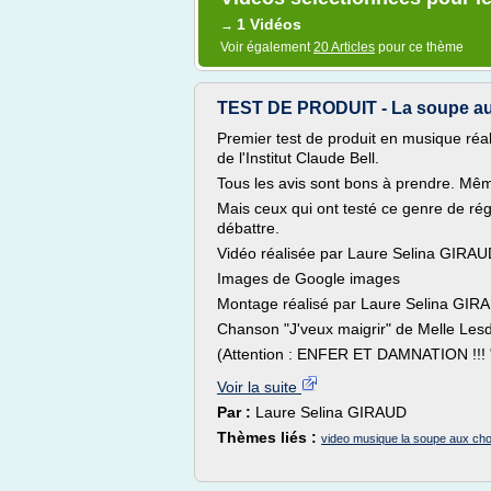
1 Vidéos
→
Voir également
20 Articles
pour ce thème
TEST DE PRODUIT - La soupe au
Premier test de produit en musique réa
de l'Institut Claude Bell.
Tous les avis sont bons à prendre. Mêm
Mais ceux qui ont testé ce genre de ré
débattre.
Vidéo réalisée par Laure Selina GIRA
Images de Google images
Montage réalisé par Laure Selina GIR
Chanson "J'veux maigrir" de Melle Les
(Attention : ENFER ET DAMNATION !!! "
Voir la suite
Par :
Laure Selina GIRAUD
Thèmes liés :
video musique la soupe aux ch