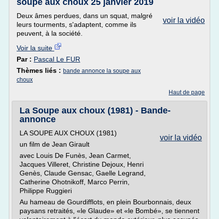
soupe aux choux 25 janvier 2019
Deux âmes perdues, dans un squat, malgré
voir la vidéo
leurs tourments, s'adaptent, comme ils
peuvent, à la société.
Voir la suite
Par :
Pascal Le FUR
Thèmes liés :
bande annonce la soupe aux
choux
Haut de page
La Soupe aux choux (1981) - Bande-
annonce
LA SOUPE AUX CHOUX (1981)
voir la vidéo
un film de Jean Girault
avec Louis De Funès, Jean Carmet,
Jacques Villeret, Christine Dejoux, Henri
Genès, Claude Gensac, Gaelle Legrand,
Catherine Ohotnikoff, Marco Perrin,
Philippe Ruggieri
Au hameau de Gourdifflots, en plein Bourbonnais, deux
paysans retraités, «le Glaude» et «le Bombé», se tiennent