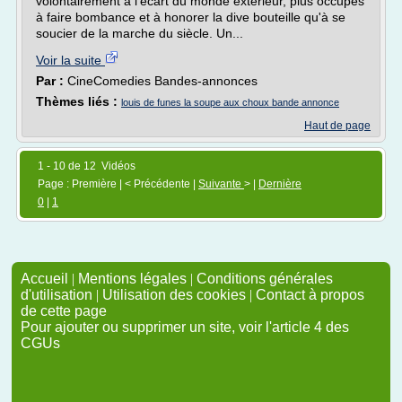
volontairement à l'écart du monde extérieur, plus occupés
à faire bombance et à honorer la dive bouteille qu'à se
soucier de la marche du siècle. Un...
Voir la suite
Par :
CineComedies Bandes-annonces
Thèmes liés :
louis de funes la soupe aux choux bande annonce
Haut de page
1 - 10 de 12 Vidéos
Page : Première | < Précédente |
Suivante
> |
Dernière
0
|
1
Accueil
|
Mentions légales
|
Conditions générales
d'utilisation
|
Utilisation des cookies
|
Contact à propos
de cette page
Pour ajouter ou supprimer un site, voir l'article 4 des
CGUs