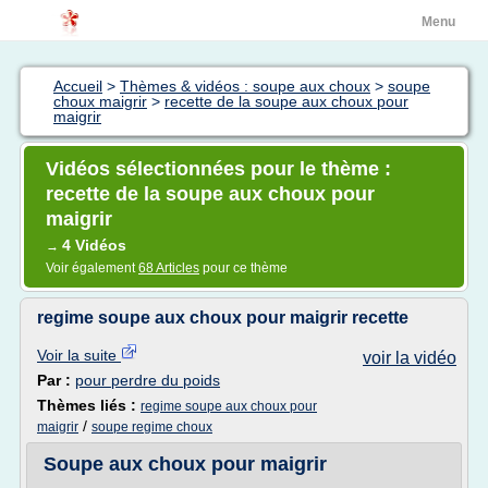
Menu
Accueil
>
Thèmes & vidéos : soupe aux choux
>
soupe
choux maigrir
>
recette de la soupe aux choux pour
maigrir
Vidéos sélectionnées pour le thème :
recette de la soupe aux choux pour
maigrir
4 Vidéos
→
Voir également
68 Articles
pour ce thème
regime soupe aux choux pour maigrir recette
Voir la suite
voir la vidéo
Par :
pour perdre du poids
Thèmes liés :
regime soupe aux choux pour
/
maigrir
soupe regime choux
Soupe aux choux pour maigrir