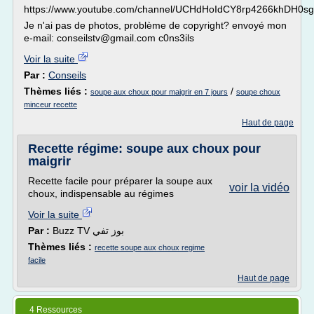
https://www.youtube.com/channel/UCHdHoIdCY8rp4266khDH0sg
Je n'ai pas de photos, problème de copyright? envoyé mon
e-mail: conseilstv@gmail.com c0ns3ils
Voir la suite
Par :
Conseils
Thèmes liés :
/
soupe aux choux pour maigrir en 7 jours
soupe choux
minceur recette
Haut de page
Recette régime: soupe aux choux pour
maigrir
Recette facile pour préparer la soupe aux
voir la vidéo
choux, indispensable au régimes
Voir la suite
Par :
Buzz TV بوز تفي
Thèmes liés :
recette soupe aux choux regime
facile
Haut de page
4 Ressources