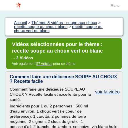
Menu
Accueil
>
Thèmes & vidéos : soupe aux choux
>
recette soupe au choux blanc
>
recette soupe au
choux vert ou blanc
Vidéos sélectionnées pour le thème :
recette soupe au choux vert ou blanc
2 Vidéos
→
Voir également
57 Articles
pour ce thème
Comment faire une délicieuse SOUPE AU CHOUX
? Recette facile
Comment faire une délicieuse SOUPE AU
voir la vidéo
CHOUX ? Recette facile et excellente pour la
santé.
Ingrédients pour 1 ou 2 personnes : 500 ml
d'eau environ, 1 choux vert (le coeur de
préférence), 1 carotte, 2 pommes de terre
moyenne, 2 oignons,2 clous de girofle, 1
gousse d'ail, 2 tranche de jambon, sel,poivre,vin blanc,huile