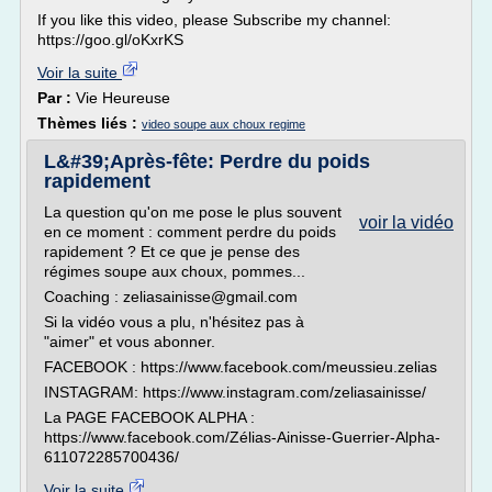
If you like this video, please Subscribe my channel:
https://goo.gl/oKxrKS
Voir la suite
Par :
Vie Heureuse
Thèmes liés :
video soupe aux choux regime
L&#39;Après-fête: Perdre du poids
rapidement
La question qu'on me pose le plus souvent
voir la vidéo
en ce moment : comment perdre du poids
rapidement ? Et ce que je pense des
régimes soupe aux choux, pommes...
Coaching : zeliasainisse@gmail.com
Si la vidéo vous a plu, n'hésitez pas à
"aimer" et vous abonner.
FACEBOOK : https://www.facebook.com/meussieu.zelias
INSTAGRAM: https://www.instagram.com/zeliasainisse/
La PAGE FACEBOOK ALPHA :
https://www.facebook.com/Zélias-Ainisse-Guerrier-Alpha-
611072285700436/
Voir la suite