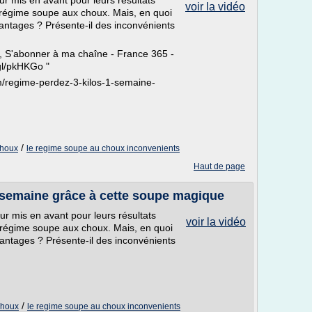
ur mis en avant pour leurs résultats
voir la vidéo
e régime soupe aux choux. Mais, en quoi
antages ? Présente-il des inconvénients
, S'abonner à ma chaîne - France 365 -
gl/pkHKGo "
m/regime-perdez-3-kilos-1-semaine-
/
choux
le regime soupe au choux inconvenients
Haut de page
1 semaine grâce à cette soupe magique
ur mis en avant pour leurs résultats
voir la vidéo
e régime soupe aux choux. Mais, en quoi
antages ? Présente-il des inconvénients
/
choux
le regime soupe au choux inconvenients