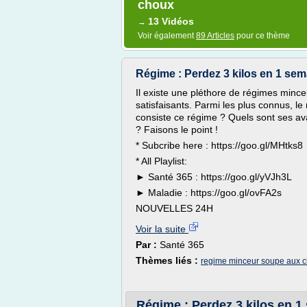
choux
13 Vidéos
→
Voir également
89 Articles
pour ce thème
Régime : Perdez 3 kilos en 1 sem
Il existe une pléthore de régimes mince
satisfaisants. Parmi les plus connus, l
consiste ce régime ? Quels sont ses av
? Faisons le point !
* Subcribe here : https://goo.gl/MHtks8
* All Playlist:
► Santé 365 : https://goo.gl/yVJh3L
► Maladie : https://goo.gl/ovFA2s
NOUVELLES 24H
Voir la suite
Par :
Santé 365
Thèmes liés :
regime minceur soupe aux 
Régime : Perdez 3 kilos en 1