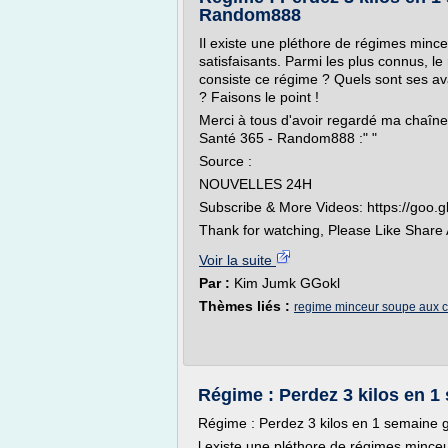
Random888
Il existe une pléthore de régimes mince
satisfaisants. Parmi les plus connus, l
consiste ce régime ? Quels sont ses av
? Faisons le point !
Merci à tous d'avoir regardé ma chaîn
Santé 365 - Random888 :" "
Source :
NOUVELLES 24H
Subscribe & More Videos: https://goo.g
Thank for watching, Please Like Share 
Voir la suite
Par :
Kim Jumk GGokl
Thèmes liés :
regime minceur soupe aux 
Régime : Perdez 3 kilos en 1
Régime : Perdez 3 kilos en 1 semaine 
l existe une pléthore de régimes minceu