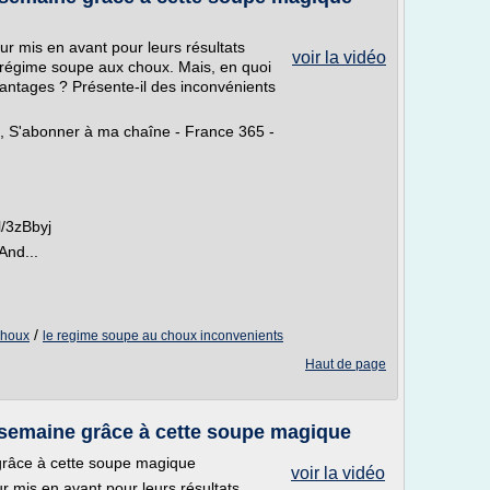
ur mis en avant pour leurs résultats
voir la vidéo
e régime soupe aux choux. Mais, en quoi
antages ? Présente-il des inconvénients
e, S'abonner à ma chaîne - France 365 -
l/3zBbyj
And...
/
choux
le regime soupe au choux inconvenients
Haut de page
 semaine grâce à cette soupe magique
grâce à cette soupe magique
voir la vidéo
r mis en avant pour leurs résultats