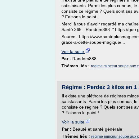
Il existe une pléthore de régimes mince
satisfaisants. Parmi les plus connus, l
consiste ce régime ? Quels sont ses av
? Faisons le point !
Merci à tous d'avoir regardé ma chaîne
Santé 365 - Random888 :" https://goo.
Source : https://www.santeplusmag.co
grace-a-cette-soupe-magique/...
Voir la suite
Par :
Random888
Thèmes liés :
regime minceur soupe aux 
Régime : Perdez 3 kilos en 
Il existe une pléthore de régimes mince
satisfaisants. Parmi les plus connus, l
consiste ce régime ? Quels sont ses av
? Faisons le point !
Voir la suite
Par :
Beauté et santé générale
Thèmes liés :
regime minceur soupe aux 