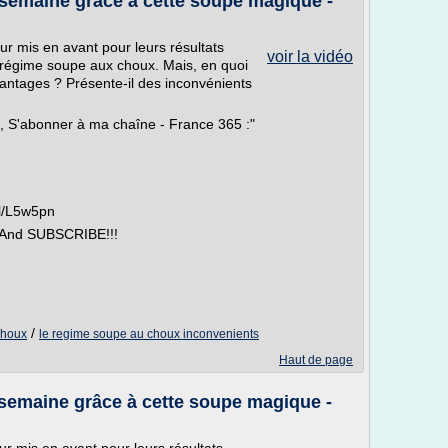
 semaine grâce à cette soupe magique -
ur mis en avant pour leurs résultats
voir la vidéo
e régime soupe aux choux. Mais, en quoi
antages ? Présente-il des inconvénients
, S'abonner à ma chaîne - France 365 :"
gl/L5w5pn
e And SUBSCRIBE!!!
/
choux
le regime soupe au choux inconvenients
Haut de page
 semaine grâce à cette soupe magique -