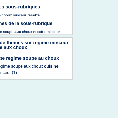
es sous-rubriques
e choux minceur
recette
es de la sous-rubrique
me soupe
aux
choux
recette
minceur
 de thèmes sur
regime minceur
e aux choux
tte regime soupe au choux
egime soupe
aux
choux
cuisine
inceur
(1)