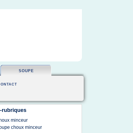
SOUPE
CONTACT
-rubriques
houx minceur
oupe choux minceur