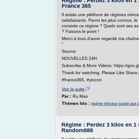
Régime : Perdez 3 kilos en 1
France 365
Il existe une pléthore de régimes mince
satisfaisants. Parmi les plus connus, l
consiste ce régime ? Quels sont ses av
? Faisons le point !
Merci à tous d'avoir regardé ma chaîne
"
Source:
NOUVELLES 24H
Subscribe & More Videos: https://goo.
Thank for watching, Please Like Shar
#france365, #ytccon
Voir la suite
Par :
Ru Mas
Thèmes liés :
regime minceur soupe aux 
Régime : Perdez 3 kilos en 1
Random888