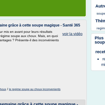
Autr
soup
Thèm
aine grâce à cette soupe magique - Santé 365
regi
ur mis en avant pour leurs résultats
voir la vidéo
e régime soupe aux choux. Mais, en quoi
Plus
antages ? Présente-il des inconvénients
soup
rece
r
m
/
choux
le regime soupe au choux inconvenients
 semaine grâce à cette soupe magique -