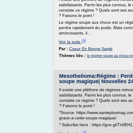
satisfaisants. Parmi les plus connus, l
consiste ce régime ? Quels sont ses av
? Faisons le point !
Le régime soupe aux choux est un régi
perdre rapidement du poids. Mais comme
amincissants, il...
Voir la suite
Par :
Coeur En Bonne Santé
Thèmes liés :
le regime soupe au choux i
Mesothelioma:Régime : Perdez
soupe magique| Nouvelles 2
Il existe une pléthore de régimes mince
satisfaisants. Parmi les plus connus, l
consiste ce régime ? Quels sont ses av
? Faisons le point !
*Source: https://www.santeplusmag.co
grace-a-cette-soupe-magique/
* Subcribe here : https://goo.gl/Tn0EH1