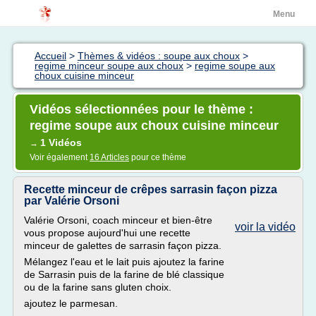
Menu
Accueil
>
Thèmes & vidéos : soupe aux choux
>
regime minceur soupe aux choux
>
regime soupe aux
choux cuisine minceur
Vidéos sélectionnées pour le thème :
regime soupe aux choux cuisine minceur
1 Vidéos
→
Voir également
16 Articles
pour ce thème
Recette minceur de crêpes sarrasin façon pizza
par Valérie Orsoni
Valérie Orsoni, coach minceur et bien-être
voir la vidéo
vous propose aujourd'hui une recette
minceur de galettes de sarrasin façon pizza.
Mélangez l'eau et le lait puis ajoutez la farine
de Sarrasin puis de la farine de blé classique
ou de la farine sans gluten choix.
ajoutez le parmesan.