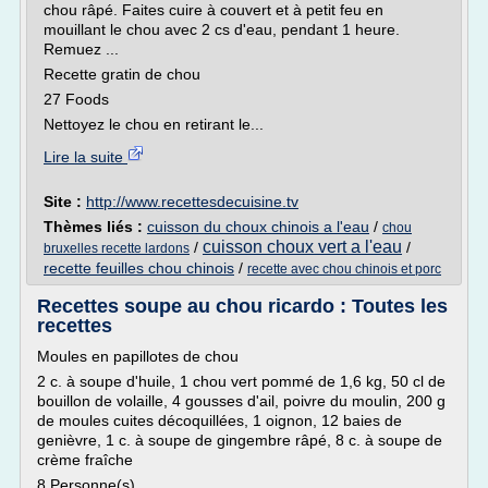
chou râpé. Faites cuire à couvert et à petit feu en
mouillant le chou avec 2 cs d'eau, pendant 1 heure.
Remuez ...
Recette gratin de chou
27 Foods
Nettoyez le chou en retirant le...
Lire la suite
Site :
http://www.recettesdecuisine.tv
Thèmes liés :
cuisson du choux chinois a l'eau
/
chou
cuisson choux vert a l'eau
/
/
bruxelles recette lardons
recette feuilles chou chinois
/
recette avec chou chinois et porc
Recettes soupe au chou ricardo : Toutes les
recettes
Moules en papillotes de chou
2 c. à soupe d'huile, 1 chou vert pommé de 1,6 kg, 50 cl de
bouillon de volaille, 4 gousses d'ail, poivre du moulin, 200 g
de moules cuites décoquillées, 1 oignon, 12 baies de
genièvre, 1 c. à soupe de gingembre râpé, 8 c. à soupe de
crème fraîche
8 Personne(s)