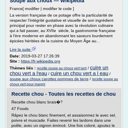
Soupe aux choux — Wikipédia
France[ modifier | modifier le code ]
La version française de ce potage offre la particularité de
respecter l'intégrité gustative et visuelle de son ingrédient
principal pour rester en phase avec la révolution culinaire
qui a fait passer, au XVIIe siècle, la gastronomie française
à l'ère moderne en abandonnant les saveurs lourdement
épicées héritées de la cuisine du Moyen Âge au...
Lire la suite
Date:
2019-03-27 17:26:39
Site :
https://fr.wikipedia.org
cuire un
Thèmes liés :
/
recette soupe au choux vert lard
chou vert a l'eau
cuire un chou vert a l eau
/
/
soupe aux choux carottes pommes de terre
/
recette soupe au
choux vert pour maigrir
Recette chou - Toutes les recettes de chou
Recette chou blanc brais�?
47 Foods
Râpez le chou blanc finement, et assaisonnez le avec sel,
poivre et muscade. Faites revenir les lardons dans une
poêle, avec un oignon émincé. Une fois coloré, ajoutez le