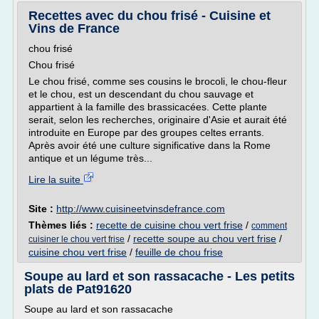
Recettes avec du chou frisé - Cuisine et
Vins de France
chou frisé
Chou frisé
Le chou frisé, comme ses cousins le brocoli, le chou-fleur
et le chou, est un descendant du chou sauvage et
appartient à la famille des brassicacées. Cette plante
serait, selon les recherches, originaire d'Asie et aurait été
introduite en Europe par des groupes celtes errants.
Après avoir été une culture significative dans la Rome
antique et un légume très...
Lire la suite
Site :
http://www.cuisineetvinsdefrance.com
Thèmes liés :
recette de cuisine chou vert frise
/
comment
/
recette soupe au chou vert frise
/
cuisiner le chou vert frise
cuisine chou vert frise
/
feuille de chou frise
Soupe au lard et son rassacache - Les petits
plats de Pat91620
Soupe au lard et son rassacache