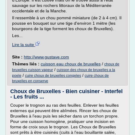
d'Europe. Il est cultivé mais on le trouve aussi à l'état
sauvage sur les rochers littoraux de la Méditerranée
occidentale et de la Manche.
Il ressemble à un chou pommé miniature (de 2 à 4 cm). Il
pousse en bouquet sur une tige d'environ 1 mètre (les
bourgeons de la tige forment les choux de Bruxelles).
Les...
Lire la suite
Site :
http://www.gustave.com
Thèmes liés :
cuisson eau choux de bruxelles
/
choux de
/
bruxelles cuisson vapeur
cuisson des choux de bruxelles a la
/
/
poele
cuire choux de bruxelles congeles
cuire choux de
bruxelles en conserve
Choux de Bruxelles - Bien cuisiner - Interfel
- Les fruits ...
Couper le trognon au ras des feuilles. Enlever les feuilles
externes qui peuvent être abîmées. Rincer les choux de
Bruxelles à l'eau puis les sécher dans un torchon propre.
Pour une cuisson homogène, pratiquer une incision en
forme de croix sous le trognon. Les Choux de Bruxelles
sont prêts à être cuisinés (cuits à l'eau bouillante salée,