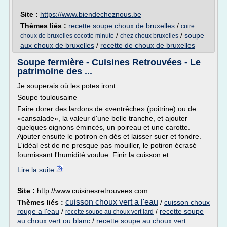
Site :
https://www.biendecheznous.be
Thèmes liés :
recette soupe choux de bruxelles
/
cuire
/
/
soupe
choux de bruxelles cocotte minute
chez choux bruxelles
aux choux de bruxelles
/
recette de choux de bruxelles
Soupe fermière - Cuisines Retrouvées - Le
patrimoine des ...
Je souperais où les potes iront..
Soupe toulousaine
Faire dorer des lardons de «ventrêche» (poitrine) ou de
«cansalade», la valeur d'une belle tranche, et ajouter
quelques oignons émincés, un poireau et une carotte.
Ajouter ensuite le potiron en dés et laisser suer et fondre.
L'idéal est de ne presque pas mouiller, le potiron écrasé
fournissant l'humidité voulue. Finir la cuisson et...
Lire la suite
Site :
http://www.cuisinesretrouvees.com
cuisson choux vert a l'eau
Thèmes liés :
/
cuisson choux
rouge a l'eau
/
/
recette soupe
recette soupe au choux vert lard
au choux vert ou blanc
/
recette soupe au choux vert