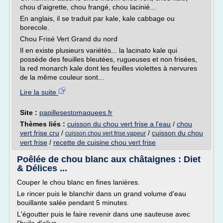
chou d'aigrette, chou frangé, chou lacinié...
En anglais, il se traduit par kale, kale cabbage ou
borecole.
Chou Frisé Vert Grand du nord
Il en existe plusieurs variétés... la lacinato kale qui
possède des feuilles bleutées, rugueuses et non frisées,
la red monarch kale dont les feuilles violettes à nervures
de la même couleur sont...
Lire la suite
Site :
papillesestomaquees.fr
Thèmes liés :
cuisson du chou vert frise a l'eau
/
chou
vert frise cru
/
/
cuisson du chou
cuisson chou vert frise vapeur
vert frise
/
recette de cuisine chou vert frise
Poêlée de chou blanc aux châtaignes : Diet
& Délices ...
Couper le chou blanc en fines lanières.
Le rincer puis le blanchir dans un grand volume d'eau
bouillante salée pendant 5 minutes.
L'égoutter puis le faire revenir dans une sauteuse avec