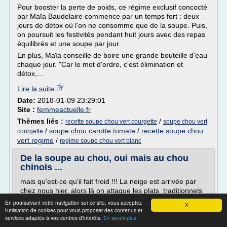
Pour booster la perte de poids, ce régime exclusif concocté
par Maïa Baudelaire commence par un temps fort : deux
jours de détox où l'on ne consomme que de la soupe. Puis,
on poursuit les festivités pendant huit jours avec des repas
équilibrés et une soupe par jour.
En plus, Maïa conseille de boire une grande bouteille d'eau
chaque jour. "Car le mot d'ordre, c'est élimination et
détox,...
Lire la suite
Date:
2018-01-09 23:29:01
Site :
femmeactuelle.fr
Thèmes liés :
/
recette soupe chou vert courgette
soupe chou vert
/
soupe chou carotte tomate
/
recette soupe chou
courgette
vert regime
/
regime soupe chou vert blanc
De la soupe au chou, oui mais au chou
chinois ...
mais qu'est-ce qu'il fait froid !!! La neige est arrivée par
chez nous hier, alors là on attaque les plats traditionnels
et les soupes réconfortantes... De bons légumes réunis
En poursuivant votre navigation sur ce site, vous acceptez
X
dans une soupe savoureuseet qui je vous l'assure vous
l'utilisation de cookies pour vous proposer des contenus et
services adaptés à vos centres d'intérêts.
tiendra bien au corps ! Je l'ai joué à l'ancienne cette petite
En savoir plus