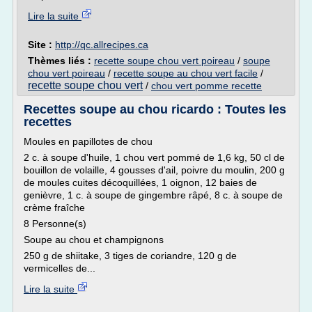
Lire la suite
Site :
http://qc.allrecipes.ca
Thèmes liés :
recette soupe chou vert poireau
/
soupe
chou vert poireau
/
recette soupe au chou vert facile
/
recette soupe chou vert
/
chou vert pomme recette
Recettes soupe au chou ricardo : Toutes les
recettes
Moules en papillotes de chou
2 c. à soupe d'huile, 1 chou vert pommé de 1,6 kg, 50 cl de
bouillon de volaille, 4 gousses d'ail, poivre du moulin, 200 g
de moules cuites décoquillées, 1 oignon, 12 baies de
genièvre, 1 c. à soupe de gingembre râpé, 8 c. à soupe de
crème fraîche
8 Personne(s)
Soupe au chou et champignons
250 g de shiitake, 3 tiges de coriandre, 120 g de
vermicelles de...
Lire la suite