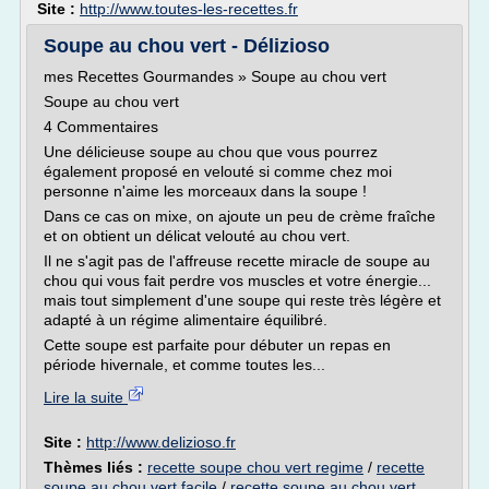
Site :
http://www.toutes-les-recettes.fr
Soupe au chou vert - Délizioso
mes Recettes Gourmandes » Soupe au chou vert
Soupe au chou vert
4 Commentaires
Une délicieuse soupe au chou que vous pourrez
également proposé en velouté si comme chez moi
personne n'aime les morceaux dans la soupe !
Dans ce cas on mixe, on ajoute un peu de crème fraîche
et on obtient un délicat velouté au chou vert.
Il ne s'agit pas de l'affreuse recette miracle de soupe au
chou qui vous fait perdre vos muscles et votre énergie...
mais tout simplement d'une soupe qui reste très légère et
adapté à un régime alimentaire équilibré.
Cette soupe est parfaite pour débuter un repas en
période hivernale, et comme toutes les...
Lire la suite
Site :
http://www.delizioso.fr
Thèmes liés :
recette soupe chou vert regime
/
recette
soupe au chou vert facile
/
recette soupe au chou vert