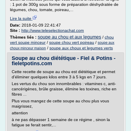
: 1 pot de 300g sous forme de préparation déshydratée de
légumes, chou, tomate, poireau,...
Lire la suite
Date:
2018-01-09 22:41:47
Site :
http://www.teleselectionachat.com
soupe au chou et aux legumes
Thèmes liés :
/
chou
vert soupe minceur
/
soupe chou vert poireau
/
soupe aux
/
soupe aux choux et legumes verts
choux minceur maison
Soupe au chou diététique - Fiel & Potins -
fieletpotins.com
Cette recette de soupe au chou est diététique et permet
d'éliminer quelques kilos entre 3 à 5 kgs en 7 jours.
Les vertus du chou son innombrables : vitamines c, anti-
cancérigènes, brûle graisse, élimine les toxines, riche en
fibres ...
Plus vous mangez de cette soupe au chou plus vous
maigrissez,
attention
à ne pas dépasser 1 semaine de ce régime , sinon la
fatigue se ferait sentir,...