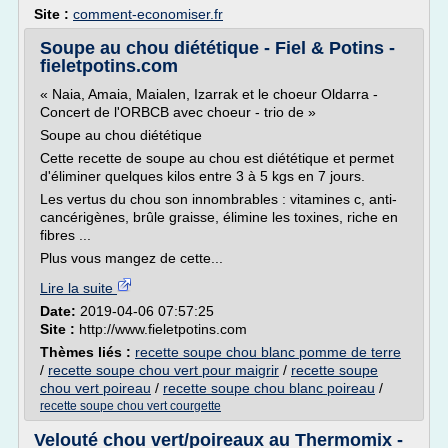
Site :
comment-economiser.fr
Soupe au chou diététique - Fiel & Potins -
fieletpotins.com
« Naia, Amaia, Maialen, Izarrak et le choeur Oldarra -
Concert de l'ORBCB avec choeur - trio de »
Soupe au chou diététique
Cette recette de soupe au chou est diététique et permet
d'éliminer quelques kilos entre 3 à 5 kgs en 7 jours.
Les vertus du chou son innombrables : vitamines c, anti-
cancérigènes, brûle graisse, élimine les toxines, riche en
fibres ...
Plus vous mangez de cette...
Lire la suite
Date:
2019-04-06 07:57:25
Site :
http://www.fieletpotins.com
Thèmes liés :
recette soupe chou blanc pomme de terre
/
recette soupe chou vert pour maigrir
/
recette soupe
chou vert poireau
/
recette soupe chou blanc poireau
/
recette soupe chou vert courgette
Velouté chou vert/poireaux au Thermomix -