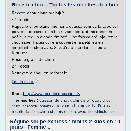
Recette chou - Toutes les recettes de chou
Recette chou blanc brais�?
47 Foods
Râpez le chou blanc finement, et assaisonnez le avec sel,
poivre et muscade. Faites revenir les lardons dans une
poêle, avec un oignon émincé. Une fois coloré, ajoutez le
chou râpé. Faites cuire à couvert et à petit feu en
mouillant le chou avec 2 cs d'eau, pendant 1 heure.
Remuez ...
Recette gratin de chou
27 Foods
Nettoyez le chou en retirant le...
Lire la suite
Site :
http://www.recettesdecuisine.tv
Thèmes liés :
cuisson du choux chinois a l'eau
/
chou
cuisson choux vert a l'eau
/
/
bruxelles recette lardons
recette feuilles chou chinois
/
recette avec chou chinois et porc
Régime soupe express : moins 2 kilos en 10
jours - Femme ...