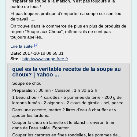
Préparer sa soupe à la maison, n'est pas toujours à la
portée de tous !
Et pas toujours pratique d'emporter sa soupe sur son lieu
de travail .....
On trouve dans le commerce de plus en plus de produits de
régime "Soupe aux Choux", même si ils ne sont pas
toujours apellés...
Lire la suite
Date:
2017-10-19 08:55:31
Site :
http://www.soupe.free.fr
quel es la veritable recette de la soupe au
choux? | Yahoo ...
Soupe de chou
Préparation : 30 mn - Cuisson : 1 h 30 à 2 h
1 beau chou - 4 carottes - 5 pommes de terre - 200 g de
lardons fumés - 2 oignons - 2 clous de girofle - sel, poivre
Dans une cocotte, mettre 2 litres d'eau à chauffer et y
ajouter les lardons.
Couper le chou en lamelle et le blanchir environ 5 mn
dans de l'eau salée. Égoutter.
Couper les carottes en fines rondelles, les pommes de...