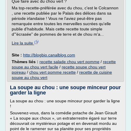
Que faire avec du chou vert ?
Ma top-recette-préférée avec du chou, c'est le Colcannon
, une recette publiée par le Palais des délices dans sa
période irlandaise ! Vous ne l'aviez peut-être pas
remarquée entre toutes les merveilles sucrées qu'elle
publie d'habitude. Mais cette recette toute simple
d'"écrasée" de pommes de terre et de chou m'a...
Lire la suite
Site :
http://blogbio.canalblog.com
Thèmes liés :
recette salade chou vert pomme
/
recette
soupe au chou vert facile
/
recette soupe chou vert
poireau
/
chou vert pomme recette
/
recette de cuisine
soupe au chou vert
La soupe au chou : une soupe minceur pour
garder la ligne
La soupe au chou : une soupe minceur pour garder la ligne
!
Souvenez-vous, dans la comédie potache de Jean Girault
« La soupe aux choux », un extraterrestre égaré sur terre
découvrait ce mystérieux potage et en devenait mordu au
point de le ramener sur sa planète pour ses propriétés