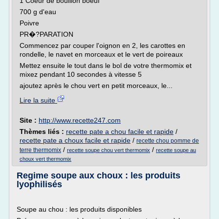
1 Coeur de bouillon boeuf
700 g d'eau
Poivre
PR�?PARATION
Commencez par couper l'oignon en 2, les carottes en
rondelle, le navet en morceaux et le vert de poireaux
Mettez ensuite le tout dans le bol de votre thermomix et
mixez pendant 10 secondes à vitesse 5
ajoutez après le chou vert en petit morceaux, le...
Lire la suite
Site :
http://www.recette247.com
Thèmes liés :
recette pate a chou facile et rapide
/
recette pate a choux facile et rapide
/
recette chou pomme de
/
/
terre thermomix
recette soupe chou vert thermomix
recette soupe au
choux vert thermomix
Regime soupe aux choux : les produits
lyophilisés
Soupe au chou : les produits disponibles