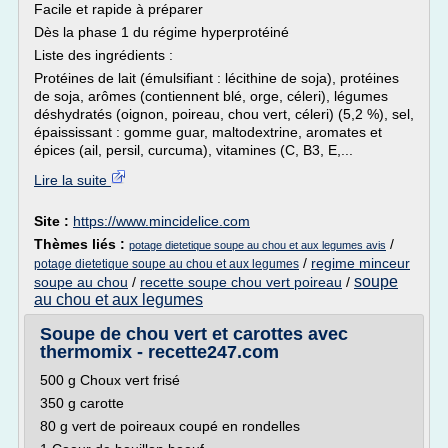
Facile et rapide à préparer
Dès la phase 1 du régime hyperprotéiné
Liste des ingrédients :
Protéines de lait (émulsifiant : lécithine de soja), protéines
de soja, arômes (contiennent blé, orge, céleri), légumes
déshydratés (oignon, poireau, chou vert, céleri) (5,2 %), sel,
épaississant : gomme guar, maltodextrine, aromates et
épices (ail, persil, curcuma), vitamines (C, B3, E,...
Lire la suite
Site :
https://www.mincidelice.com
Thèmes liés :
/
potage dietetique soupe au chou et aux legumes avis
/
regime minceur
potage dietetique soupe au chou et aux legumes
soupe
soupe au chou
/
recette soupe chou vert poireau
/
au chou et aux legumes
Soupe de chou vert et carottes avec
thermomix - recette247.com
500 g Choux vert frisé
350 g carotte
80 g vert de poireaux coupé en rondelles