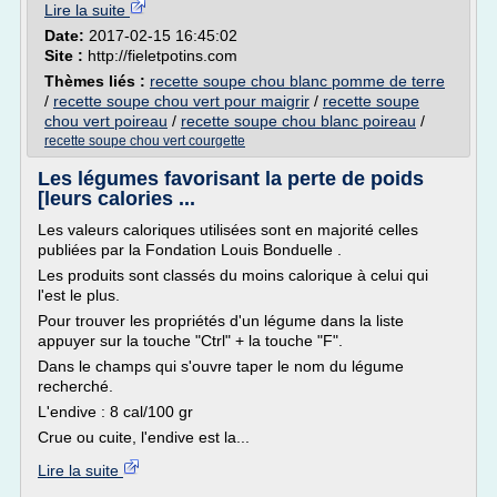
Lire la suite
Date:
2017-02-15 16:45:02
Site :
http://fieletpotins.com
Thèmes liés :
recette soupe chou blanc pomme de terre
/
recette soupe chou vert pour maigrir
/
recette soupe
chou vert poireau
/
recette soupe chou blanc poireau
/
recette soupe chou vert courgette
Les légumes favorisant la perte de poids
[leurs calories ...
Les valeurs caloriques utilisées sont en majorité celles
publiées par la Fondation Louis Bonduelle .
Les produits sont classés du moins calorique à celui qui
l'est le plus.
Pour trouver les propriétés d'un légume dans la liste
appuyer sur la touche "Ctrl" + la touche "F".
Dans le champs qui s'ouvre taper le nom du légume
recherché.
L'endive : 8 cal/100 gr
Crue ou cuite, l'endive est la...
Lire la suite