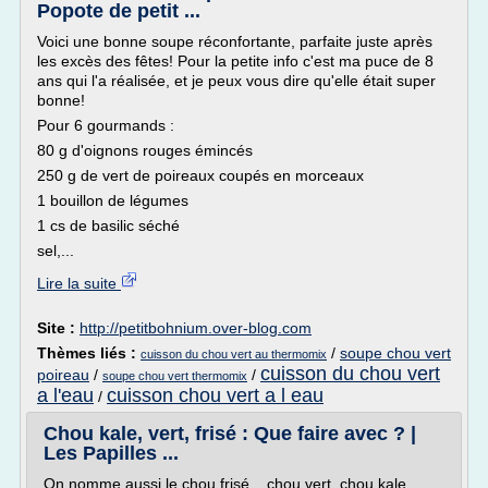
Popote de petit ...
Voici une bonne soupe réconfortante, parfaite juste après
les excès des fêtes! Pour la petite info c'est ma puce de 8
ans qui l'a réalisée, et je peux vous dire qu'elle était super
bonne!
Pour 6 gourmands :
80 g d'oignons rouges émincés
250 g de vert de poireaux coupés en morceaux
1 bouillon de légumes
1 cs de basilic séché
sel,...
Lire la suite
Site :
http://petitbohnium.over-blog.com
Thèmes liés :
/
soupe chou vert
cuisson du chou vert au thermomix
cuisson du chou vert
poireau
/
/
soupe chou vert thermomix
a l'eau
cuisson chou vert a l eau
/
Chou kale, vert, frisé : Que faire avec ? |
Les Papilles ...
On nomme aussi le chou frisé... chou vert, chou kale,