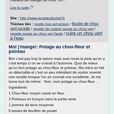
manière de manger du chou. On...
Lire la suite
Site :
http://www.recettesduchef.fr
feuille de chou
Thèmes liés :
/
recette chou vert poisson
vert recette
/
recette de cuisine soupe au chou vert
/
cuire un chou vert
recette soupe au chou vert facile
/
a l'eau
Moi j'mange!: Potage au chou-fleur et
poireau
Bon c'est pas trop la saison mais avec toute la pluie qu'on a
c'est temps ci on se croirait à l'automne. Quoi de mieux
qu'un bon potage au chou-fleur et poireau. Ma mère en fait
un délectable et c'est un peu intimidant de vouloir inventé
une recette lorsque l'on en connait une excellente. Je me
lance tout de même: Voici, mon potage au chou-fleur ...
Ingrédients:
1 Chou-fleur moyen cassé en fleur
3 Poireaux en tronçon sans la partie verte
1 pomme de terre moyenne
6 tasses de bouillon de poulet