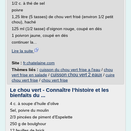
1/2 c. à thé de sel
poivre
1,25 litre (5 tasses) de chou vert frisé (environ 1/2 petit
chou), haché
125 ml (1/2 tasse) d'oignon rouge, coupé en dés
1 poivron jaune, coupé en dés
continuer la...
Lire la suite
Site :
fr.chatelaine.com
Thèmes liés :
cuisson du chou vert frise a l'eau
/
chou
cuisson chou vert 2 eaux
vert frise en salade
/
/
cuire
chou vert frise
/
chou vert frise
Le chou vert - Connaître l’histoire et les
bienfaits du ...
4 c. à soupe d'huile d'olive
Sel, poivre du moulin
2/3 pincées de piment d'Espelette
250 g de boulghour
12 feuilles de brick