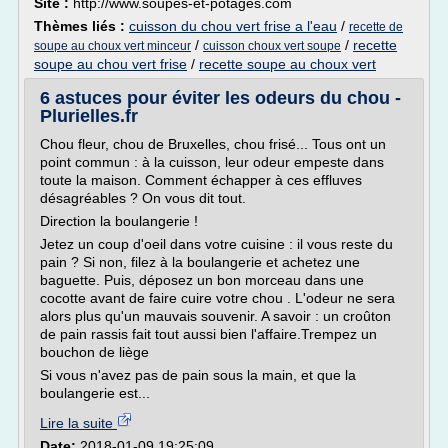
Site :
http://www.soupes-et-potages.com
Thèmes liés :
cuisson du chou vert frise a l'eau
/
recette de
/
/
recette
soupe au choux vert minceur
cuisson choux vert soupe
soupe au chou vert frise
/
recette soupe au choux vert
6 astuces pour éviter les odeurs du chou -
Plurielles.fr
Chou fleur, chou de Bruxelles, chou frisé... Tous ont un
point commun : à la cuisson, leur odeur empeste dans
toute la maison. Comment échapper à ces effluves
désagréables ? On vous dit tout.
Direction la boulangerie !
Jetez un coup d'oeil dans votre cuisine : il vous reste du
pain ? Si non, filez à la boulangerie et achetez une
baguette. Puis, déposez un bon morceau dans une
cocotte avant de faire cuire votre chou . L'odeur ne sera
alors plus qu'un mauvais souvenir. A savoir : un croûton
de pain rassis fait tout aussi bien l'affaire.Trempez un
bouchon de liège
Si vous n'avez pas de pain sous la main, et que la
boulangerie est...
Lire la suite
Date:
2018-01-09 19:25:09