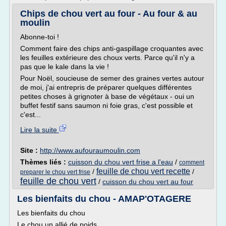
Chips de chou vert au four - Au four & au
moulin
Abonne-toi !
Comment faire des chips anti-gaspillage croquantes avec
les feuilles extérieure des choux verts. Parce qu'il n'y a
pas que le kale dans la vie !
Pour Noël, soucieuse de semer des graines vertes autour
de moi, j'ai entrepris de préparer quelques différentes
petites choses à grignoter à base de végétaux - oui un
buffet festif sans saumon ni foie gras, c'est possible et
c'est...
Lire la suite
Site :
http://www.aufouraumoulin.com
Thèmes liés :
cuisson du chou vert frise a l'eau
/
comment
feuille de chou vert recette
/
/
preparer le chou vert frise
feuille de chou vert
/
cuisson du chou vert au four
Les bienfaits du chou - AMAP'OTAGERE
Les bienfaits du chou
Le chou un allié de poids