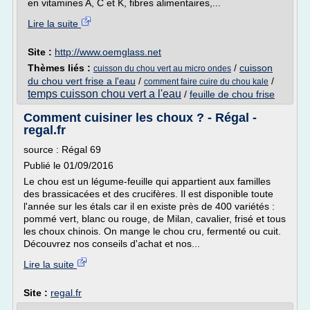
en vitamines A, C et K, fibres alimentaires,...
Lire la suite
Site :
http://www.oemglass.net
Thèmes liés :
/
cuisson
cuisson du chou vert au micro ondes
du chou vert frise a l'eau
/
/
comment faire cuire du chou kale
temps cuisson chou vert a l'eau
/
feuille de chou frise
Comment cuisiner les choux ? - Régal -
regal.fr
source : Régal 69
Publié le 01/09/2016
Le chou est un légume-feuille qui appartient aux familles
des brassicacées et des crucifères. Il est disponible toute
l'année sur les étals car il en existe près de 400 variétés :
pommé vert, blanc ou rouge, de Milan, cavalier, frisé et tous
les choux chinois. On mange le chou cru, fermenté ou cuit.
Découvrez nos conseils d'achat et nos...
Lire la suite
Site :
regal.fr