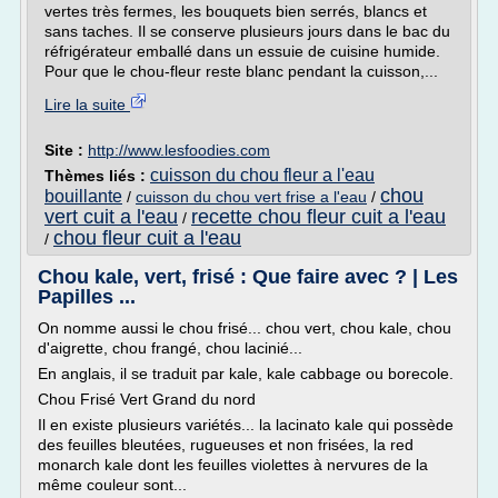
vertes très fermes, les bouquets bien serrés, blancs et
sans taches. Il se conserve plusieurs jours dans le bac du
réfrigérateur emballé dans un essuie de cuisine humide.
Pour que le chou-fleur reste blanc pendant la cuisson,...
Lire la suite
Site :
http://www.lesfoodies.com
cuisson du chou fleur a l'eau
Thèmes liés :
chou
bouillante
/
cuisson du chou vert frise a l'eau
/
vert cuit a l'eau
recette chou fleur cuit a l'eau
/
chou fleur cuit a l'eau
/
Chou kale, vert, frisé : Que faire avec ? | Les
Papilles ...
On nomme aussi le chou frisé... chou vert, chou kale, chou
d'aigrette, chou frangé, chou lacinié...
En anglais, il se traduit par kale, kale cabbage ou borecole.
Chou Frisé Vert Grand du nord
Il en existe plusieurs variétés... la lacinato kale qui possède
des feuilles bleutées, rugueuses et non frisées, la red
monarch kale dont les feuilles violettes à nervures de la
même couleur sont...