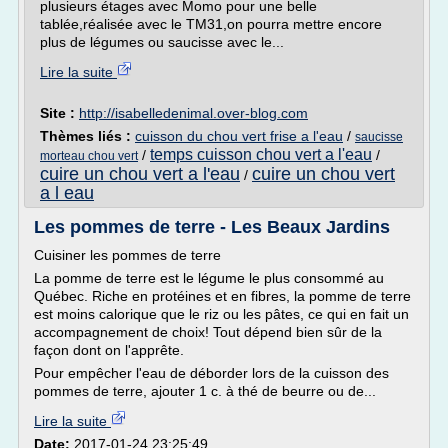
plusieurs étages avec Momo pour une belle
tablée,réalisée avec le TM31,on pourra mettre encore
plus de légumes ou saucisse avec le...
Lire la suite
Site :
http://isabelledenimal.over-blog.com
Thèmes liés :
cuisson du chou vert frise a l'eau
/
saucisse
temps cuisson chou vert a l'eau
/
/
morteau chou vert
cuire un chou vert a l'eau
cuire un chou vert
/
a l eau
Les pommes de terre - Les Beaux Jardins
Cuisiner les pommes de terre
La pomme de terre est le légume le plus consommé au
Québec. Riche en protéines et en fibres, la pomme de terre
est moins calorique que le riz ou les pâtes, ce qui en fait un
accompagnement de choix! Tout dépend bien sûr de la
façon dont on l'apprête.
Pour empêcher l'eau de déborder lors de la cuisson des
pommes de terre, ajouter 1 c. à thé de beurre ou de...
Lire la suite
Date:
2017-01-24 23:25:49