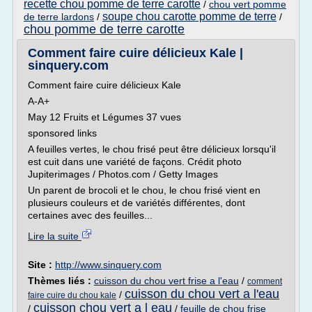
recette chou pomme de terre carotte
/
chou vert pomme
soupe chou carotte pomme de terre
de terre lardons
/
/
chou pomme de terre carotte
Comment faire cuire délicieux Kale |
sinquery.com
Comment faire cuire délicieux Kale
A-A+
May 12 Fruits et Légumes 37 vues
sponsored links
A feuilles vertes, le chou frisé peut être délicieux lorsqu'il
est cuit dans une variété de façons. Crédit photo
Jupiterimages / Photos.com / Getty Images
Un parent de brocoli et le chou, le chou frisé vient en
plusieurs couleurs et de variétés différentes, dont
certaines avec des feuilles...
Lire la suite
Site :
http://www.sinquery.com
Thèmes liés :
cuisson du chou vert frise a l'eau
/
comment
cuisson du chou vert a l'eau
/
faire cuire du chou kale
cuisson chou vert a l eau
/
/
feuille de chou frise