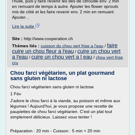
l'huile, puis y faire revenir les dés de citrouille env. 2 min
en remuant de temps à autre. Ajouter les flower sprouts
mis de côté et les faire revenir env. 2 min en remuant.
Ajouter...
Lire la suite
Site :
http://www.cooperation.ch
faire
Thèmes liés :
cuisson du chou vert frise a l'eau
/
cuire un chou fleur a l'eau
cuire un chou vert
/
a l'eau
cuire un chou vert a l eau
/
/
chou vert frise
cru
Chou farci végétarien, un plat gourmand
sans gluten ni lactose
Chou farci végétarien sans gluten ni lactose
1 Fév
J'adore le chou farci à la viande, au poisson et même aux
légumes ! Aujourd'hui, je vous propose une recette de
paupiettes de chou farci végétarien. C'est un plat tout
simplement délicieux. Laissez vous tenter !
Préparation : 20 min - Cuisson : 5 min + 20 min