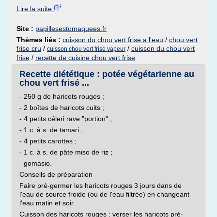
Lire la suite
Site :
papillesestomaquees.fr
Thèmes liés :
cuisson du chou vert frise a l'eau
/
chou vert
frise cru
/
/
cuisson du chou vert
cuisson chou vert frise vapeur
frise
/
recette de cuisine chou vert frise
Recette diététique : potée végétarienne au
chou vert frisé ...
- 250 g de haricots rouges ;
- 2 boîtes de haricots cuits ;
- 4 petits céleri rave "portion" ;
- 1 c. à s. de tamari ;
- 4 petits carottes ;
- 1 c. à s. de pâte miso de riz ;
- gomasio.
Conseils de préparation
Faire pré-germer les haricots rouges 3 jours dans de
l'eau de source froide (ou de l'eau filtrée) en changeant
l'eau matin et soir.
Cuisson des haricots rouges : verser les haricots pré-