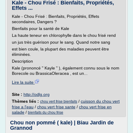
Kale - Chou Frisé : Bienfaits, Propriétés,
Effets ...
Kale - Chou Frisé : Bienfaits, Propriétés, Effets
secondaires, Dangers ?
Bienfaits pour la santé de Kale
La haute teneur en chlorophylle dans le chou frisé rend
un jus très guérison pour le sang. Quand notre sang
est bien coule, la plupart des maladies peuvent être
éliminées.
Description
Kale (prononcé " Kayle " ), également connu sous le nom
Borecole ou BrassicaOleracea , est un...
Lire la suite
Site :
http://odlg.org
Thèmes liés :
/
cuisson du chou vert
chou vert frise bienfaits
frise a l'eau
/
chou vert frise sante
/
chou vert frise en
salade
/
bienfaits du chou frise
Chou non pommé ( kale) | Biau Jardin de
Grannod