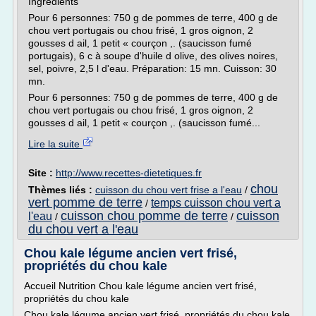
Ingrédients
Pour 6 personnes: 750 g de pommes de terre, 400 g de
chou vert portugais ou chou frisé, 1 gros oignon, 2
gousses d ail, 1 petit « courçon ,. (saucisson fumé
portugais), 6 c à soupe d'huile d olive, des olives noires,
sel, poivre, 2,5 l d'eau. Préparation: 15 mn. Cuisson: 30
mn.
Pour 6 personnes: 750 g de pommes de terre, 400 g de
chou vert portugais ou chou frisé, 1 gros oignon, 2
gousses d ail, 1 petit « courçon ,. (saucisson fumé...
Lire la suite
Site :
http://www.recettes-dietetiques.fr
chou
Thèmes liés :
cuisson du chou vert frise a l'eau
/
vert pomme de terre
temps cuisson chou vert a
/
cuisson chou pomme de terre
cuisson
l'eau
/
/
du chou vert a l'eau
Chou kale légume ancien vert frisé,
propriétés du chou kale
Accueil Nutrition Chou kale légume ancien vert frisé,
propriétés du chou kale
Chou kale légume ancien vert frisé, propriétés du chou kale