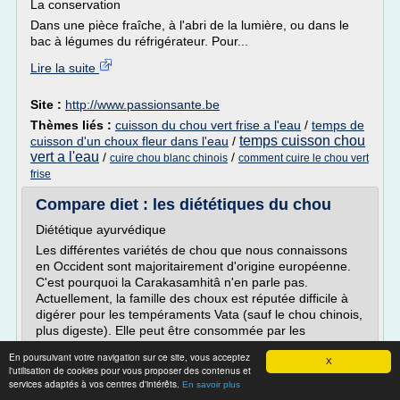
La conservation
Dans une pièce fraîche, à l'abri de la lumière, ou dans le
bac à légumes du réfrigérateur. Pour...
Lire la suite
Site :
http://www.passionsante.be
Thèmes liés :
cuisson du chou vert frise a l'eau
/
temps de
temps cuisson chou
cuisson d'un choux fleur dans l'eau
/
vert a l'eau
/
/
cuire chou blanc chinois
comment cuire le chou vert
frise
Compare diet : les diététiques du chou
Diététique ayurvédique
Les différentes variétés de chou que nous connaissons
en Occident sont majoritairement d'origine européenne.
C'est pourquoi la Carakasamhitâ n'en parle pas.
Actuellement, la famille des choux est réputée difficile à
digérer pour les tempéraments Vata (sauf le chou chinois,
plus digeste). Elle peut être consommée par les
tempéraments Kapha et Pitta. Le Dr...
En poursuivant votre navigation sur ce site, vous acceptez
X
l'utilisation de cookies pour vous proposer des contenus et
Lire la suite
services adaptés à vos centres d'intérêts.
En savoir plus