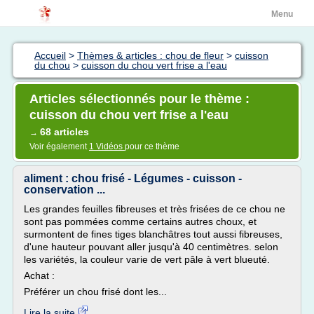
Menu
Accueil
>
Thèmes & articles : chou de fleur
>
cuisson
du chou
>
cuisson du chou vert frise a l'eau
Articles sélectionnés pour le thème :
cuisson du chou vert frise a l'eau
68 articles
→
Voir également
1 Vidéos
pour ce thème
aliment : chou frisé - Légumes - cuisson -
conservation ...
Les grandes feuilles fibreuses et très frisées de ce chou ne
sont pas pommées comme certains autres choux, et
surmontent de fines tiges blanchâtres tout aussi fibreuses,
d'une hauteur pouvant aller jusqu'à 40 centimètres. selon
les variétés, la couleur varie de vert pâle à vert blueuté.
Achat :
Préférer un chou frisé dont les...
Lire la suite