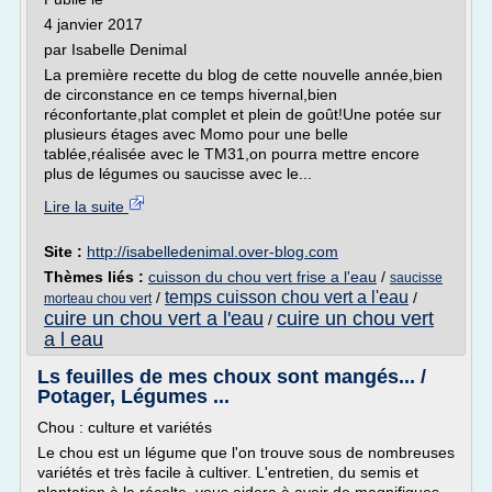
4 janvier 2017
par Isabelle Denimal
La première recette du blog de cette nouvelle année,bien
de circonstance en ce temps hivernal,bien
réconfortante,plat complet et plein de goût!Une potée sur
plusieurs étages avec Momo pour une belle
tablée,réalisée avec le TM31,on pourra mettre encore
plus de légumes ou saucisse avec le...
Lire la suite
Site :
http://isabelledenimal.over-blog.com
Thèmes liés :
cuisson du chou vert frise a l'eau
/
saucisse
temps cuisson chou vert a l'eau
/
/
morteau chou vert
cuire un chou vert a l'eau
cuire un chou vert
/
a l eau
Ls feuilles de mes choux sont mangés... /
Potager, Légumes ...
Chou : culture et variétés
Le chou est un légume que l'on trouve sous de nombreuses
variétés et très facile à cultiver. L'entretien, du semis et