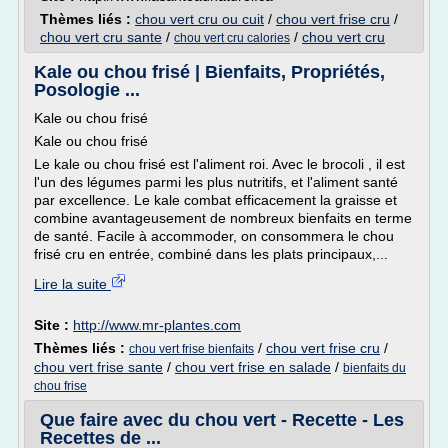
Thèmes liés :
chou vert cru ou cuit
/
chou vert frise cru
/
chou vert cru sante
/
/
chou vert cru
chou vert cru calories
Kale ou chou frisé | Bienfaits, Propriétés,
Posologie ...
Kale ou chou frisé
Kale ou chou frisé
Le kale ou chou frisé est l'aliment roi. Avec le brocoli , il est
l'un des légumes parmi les plus nutritifs, et l'aliment santé
par excellence. Le kale combat efficacement la graisse et
combine avantageusement de nombreux bienfaits en terme
de santé. Facile à accommoder, on consommera le chou
frisé cru en entrée, combiné dans les plats principaux,...
Lire la suite
Site :
http://www.mr-plantes.com
Thèmes liés :
/
chou vert frise cru
/
chou vert frise bienfaits
chou vert frise sante
/
chou vert frise en salade
/
bienfaits du
chou frise
Que faire avec du chou vert - Recette - Les
Recettes de ...