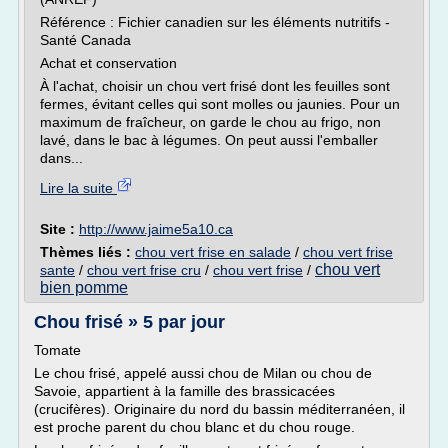
Référence : Fichier canadien sur les éléments nutritifs -
Santé Canada
Achat et conservation
À l'achat, choisir un chou vert frisé dont les feuilles sont
fermes, évitant celles qui sont molles ou jaunies. Pour un
maximum de fraîcheur, on garde le chou au frigo, non
lavé, dans le bac à légumes. On peut aussi l'emballer
dans...
Lire la suite
Site :
http://www.jaime5a10.ca
Thèmes liés :
chou vert frise en salade
/
chou vert frise
chou vert
sante
/
chou vert frise cru
/
chou vert frise
/
bien pomme
Chou frisé » 5 par jour
Tomate
Le chou frisé, appelé aussi chou de Milan ou chou de
Savoie, appartient à la famille des brassicacées
(crucifères). Originaire du nord du bassin méditerranéen, il
est proche parent du chou blanc et du chou rouge.