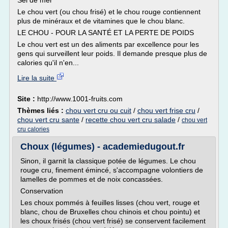
Sel de mer
Le chou vert (ou chou frisé) et le chou rouge contiennent
plus de minéraux et de vitamines que le chou blanc.
LE CHOU - POUR LA SANTÉ ET LA PERTE DE POIDS
Le chou vert est un des aliments par excellence pour les
gens qui surveillent leur poids. Il demande presque plus de
calories qu'il n'en...
Lire la suite
Site :
http://www.1001-fruits.com
Thèmes liés :
chou vert cru ou cuit
/
chou vert frise cru
/
chou vert cru sante
/
recette chou vert cru salade
/
chou vert
cru calories
Choux (légumes) - academiedugout.fr
Sinon, il garnit la classique potée de légumes. Le chou
rouge cru, finement émincé, s'accompagne volontiers de
lamelles de pommes et de noix concassées.
Conservation
Les choux pommés à feuilles lisses (chou vert, rouge et
blanc, chou de Bruxelles chou chinois et chou pointu) et
les choux frisés (chou vert frisé) se conservent facilement