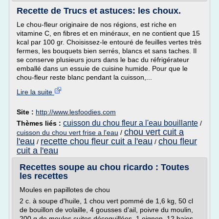
Recette de Trucs et astuces: les choux.
Le chou-fleur originaire de nos régions, est riche en
vitamine C, en fibres et en minéraux, en ne contient que 15
kcal par 100 gr. Choisissez-le entouré de feuilles vertes très
fermes, les bouquets bien serrés, blancs et sans taches. Il
se conserve plusieurs jours dans le bac du réfrigérateur
emballé dans un essuie de cuisine humide. Pour que le
chou-fleur reste blanc pendant la cuisson,...
Lire la suite
Site :
http://www.lesfoodies.com
cuisson du chou fleur a l'eau bouillante
Thèmes liés :
/
chou vert cuit a
cuisson du chou vert frise a l'eau
/
l'eau
recette chou fleur cuit a l'eau
chou fleur
/
/
cuit a l'eau
Recettes soupe au chou ricardo : Toutes
les recettes
Moules en papillotes de chou
2 c. à soupe d'huile, 1 chou vert pommé de 1,6 kg, 50 cl
de bouillon de volaille, 4 gousses d'ail, poivre du moulin,
200 g de moules cuites décoquillées, 1 oignon, 12 baies