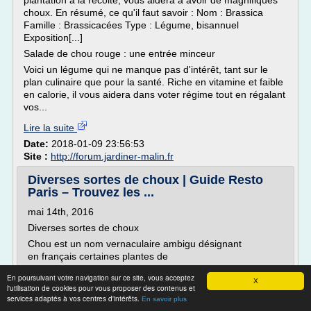
plantation à la récolte, vous aidera à avoir de magnifiques
choux. En résumé, ce qu'il faut savoir : Nom : Brassica
Famille : Brassicacées Type : Légume, bisannuel
Exposition[...]
Salade de chou rouge : une entrée minceur
Voici un légume qui ne manque pas d'intérêt, tant sur le
plan culinaire que pour la santé. Riche en vitamine et faible
en calorie, il vous aidera dans voter régime tout en régalant
vos...
Lire la suite
Date:
2018-01-09 23:56:53
Site :
http://forum.jardiner-malin.fr
Diverses sortes de choux | Guide Resto
Paris – Trouvez les ...
mai 14th, 2016
Diverses sortes de choux
Chou est un nom vernaculaire ambigu désignant
en français certaines plantes de
la famille des Brassicacées. Ce sont
En poursuivant votre navigation sur ce site, vous acceptez
des légumes comestibles.
X
l'utilisation de cookies pour vous proposer des contenus et
La plupart des choux sont également dotés de
services adaptés à vos centres d'intérêts.
En savoir plus
feuilles super hydrophobes qui leurs confèrent des