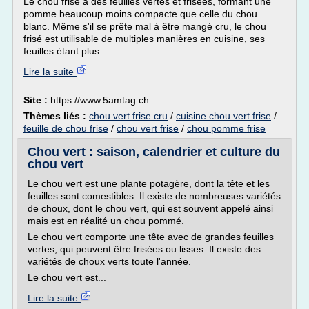
Le chou frisé a des feuilles vertes et frisées, formant une
pomme beaucoup moins compacte que celle du chou
blanc. Même s'il se prête mal à être mangé cru, le chou
frisé est utilisable de multiples manières en cuisine, ses
feuilles étant plus...
Lire la suite
Site :
https://www.5amtag.ch
Thèmes liés :
chou vert frise cru
/
cuisine chou vert frise
/
feuille de chou frise
/
chou vert frise
/
chou pomme frise
Chou vert : saison, calendrier et culture du
chou vert
Le chou vert est une plante potagère, dont la tête et les
feuilles sont comestibles. Il existe de nombreuses variétés
de choux, dont le chou vert, qui est souvent appelé ainsi
mais est en réalité un chou pommé.
Le chou vert comporte une tête avec de grandes feuilles
vertes, qui peuvent être frisées ou lisses. Il existe des
variétés de choux verts toute l'année.
Le chou vert est...
Lire la suite