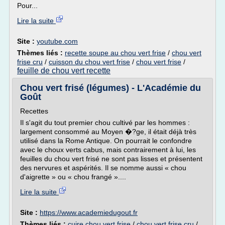
Pour...
Lire la suite
Site :
youtube.com
Thèmes liés :
recette soupe au chou vert frise
/
chou vert
frise cru
/
cuisson du chou vert frise
/
chou vert frise
/
feuille de chou vert recette
Chou vert frisé (légumes) - L'Académie du
Goût
Recettes
Il s'agit du tout premier chou cultivé par les hommes :
largement consommé au Moyen �?ge, il était déjà très
utilisé dans la Rome Antique. On pourrait le confondre
avec le choux verts cabus, mais contrairement à lui, les
feuilles du chou vert frisé ne sont pas lisses et présentent
des nervures et aspérités. Il se nomme aussi « chou
d'aigrette » ou « chou frangé »....
Lire la suite
Site :
https://www.academiedugout.fr
Thèmes liés :
cuire chou vert frise
/
chou vert frise cru
/