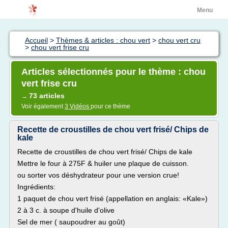
Menu
Accueil
>
Thèmes & articles : chou vert
>
chou vert cru
>
chou vert frise cru
Articles sélectionnés pour le thème : chou
vert frise cru
73 articles
→
Voir également
3 Vidéos
pour ce thème
Recette de croustilles de chou vert frisé/ Chips de
kale
Recette de croustilles de chou vert frisé/ Chips de kale
Mettre le four à 275F & huiler une plaque de cuisson.
ou sorter vos déshydrateur pour une version crue!
Ingrédients:
1 paquet de chou vert frisé (appellation en anglais: «Kale»)
2 à 3 c. à soupe d'huile d'olive
Sel de mer ( saupoudrer au goût)