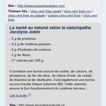
Site :
http://www.toutsurlesabdos.com
Thèmes liés :
chou vert frise sante
/
chou vert frise cru
/
chou vert frise en salade
/
cuisine chou vert frise
/
chou vert
frise
La santé au naturel selon la naturopathe
Jocelyne Jobin
- 2 g de protéines
- 0,1 g de matières grasses
- 6 g d'hydrates de carbone
- 1 g de fibres
- 27 calories par 100 g.
Il constitue une bonne source de soufre, de calcium, de
phosphore, de fer, de silice, de chlore d'iode, de cobalt,
de thiamine et de riboflavine. Il est également une bonne
source d'acide folique (vitamine B9). Cette vitamine
assure le bon fonctionnement du système nerveux,...
Lire la suite
Site :
http://www.lasanteaunaturel.ca