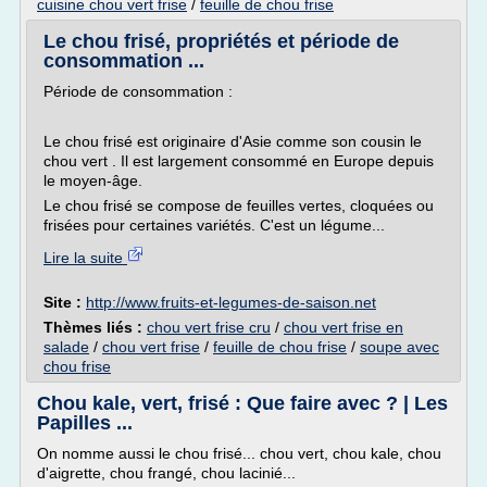
cuisine chou vert frise
/
feuille de chou frise
Le chou frisé, propriétés et période de
consommation ...
Période de consommation :
Le chou frisé est originaire d'Asie comme son cousin le
chou vert . Il est largement consommé en Europe depuis
le moyen-âge.
Le chou frisé se compose de feuilles vertes, cloquées ou
frisées pour certaines variétés. C'est un légume...
Lire la suite
Site :
http://www.fruits-et-legumes-de-saison.net
Thèmes liés :
chou vert frise cru
/
chou vert frise en
salade
/
chou vert frise
/
feuille de chou frise
/
soupe avec
chou frise
Chou kale, vert, frisé : Que faire avec ? | Les
Papilles ...
On nomme aussi le chou frisé... chou vert, chou kale, chou
d'aigrette, chou frangé, chou lacinié...