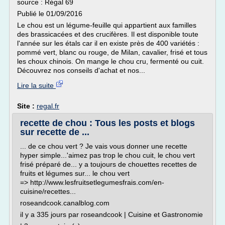
source : Régal 69
Publié le 01/09/2016
Le chou est un légume-feuille qui appartient aux familles
des brassicacées et des crucifères. Il est disponible toute
l'année sur les étals car il en existe près de 400 variétés :
pommé vert, blanc ou rouge, de Milan, cavalier, frisé et tous
les choux chinois. On mange le chou cru, fermenté ou cuit.
Découvrez nos conseils d'achat et nos...
Lire la suite
Site :
regal.fr
recette de chou : Tous les posts et blogs
sur recette de ...
... de ce chou vert ? Je vais vous donner une recette
hyper simple...'aimez pas trop le chou cuit, le chou vert
frisé préparé de... y a toujours de chouettes recettes de
fruits et légumes sur... le chou vert
=> http://www.lesfruitsetlegumesfrais.com/en-
cuisine/recettes...
roseandcook.canalblog.com
il y a 335 jours par roseandcook | Cuisine et Gastronomie