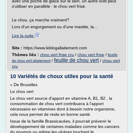
avec une poche de glace sur le sein, un autre outil peut
s'utiliser en parallèle : le chou vert frisé.
Le chou, ça marche vraiment?
Lors d'un engorgement ou d'une mastite, la...
Lire la suite
Site :
https://www.leblogallaitement.com
Thèmes liés :
chou vert frise cru
/
chou vert frise
/
feuille
feuille de chou vert
/
/
chou vert
de chou vert allaitement
cru
10 Variétés de choux utiles pour la santé
» De Bruxelles
Le chou vert
Le chou vert source d'apport en vitamine A, B1, B2 , la
consommation de chou vert contribuera à l'apport
nécessaire en vitamines dont à besoin notre organisme,
cela nous permet de reste en bonne santé.
Issue de la famille Brassicacées, il pourrait prévenir le
développement de certaines maladies comme les cancers
du poumon ou même les ulcères touchant le...