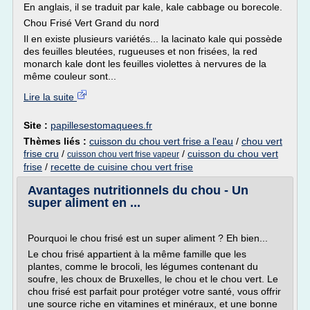
En anglais, il se traduit par kale, kale cabbage ou borecole.
Chou Frisé Vert Grand du nord
Il en existe plusieurs variétés... la lacinato kale qui possède
des feuilles bleutées, rugueuses et non frisées, la red
monarch kale dont les feuilles violettes à nervures de la
même couleur sont...
Lire la suite
Site :
papillesestomaquees.fr
Thèmes liés :
cuisson du chou vert frise a l'eau
/
chou vert
frise cru
/
/
cuisson du chou vert
cuisson chou vert frise vapeur
frise
/
recette de cuisine chou vert frise
Avantages nutritionnels du chou - Un
super aliment en ...
Pourquoi le chou frisé est un super aliment ? Eh bien...
Le chou frisé appartient à la même famille que les
plantes, comme le brocoli, les légumes contenant du
soufre, les choux de Bruxelles, le chou et le chou vert. Le
chou frisé est parfait pour protéger votre santé, vous offrir
une source riche en vitamines et minéraux, et une bonne