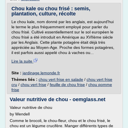
Chou kale ou chou frisé : semis,
plantation, culture, récolte
Le chou kale, nom donné par les anglais, est aujourd'hui
le terme le plus fréquemment employé pour parler du
chou frisé. Cultivé essentiellement sur le sol européen le
chou frisé a été introduit en Amérique au XVIIème siècle
par les Anglais. Cette plante potagère était déjà très
appréciée au Moyen-Age. Proche des formes potagères,
il est parfois aussi appelé chou à vaches ou...
Lire la suite
Site :
jardinage.lemonde.fr
Thèmes liés :
chou vert frise en salade
/
chou vert frise
cru
/
chou vert frise
/
feuille de chou frise
/
chou pomme
frise
Valeur nutritive de chou - oemglass.net
Valeur nutritive de chou
by Wendell
Comme le brocoli, le chou-fleur, chou et le chou frisé, le
chou est un légume crucifère. Manger différents types de