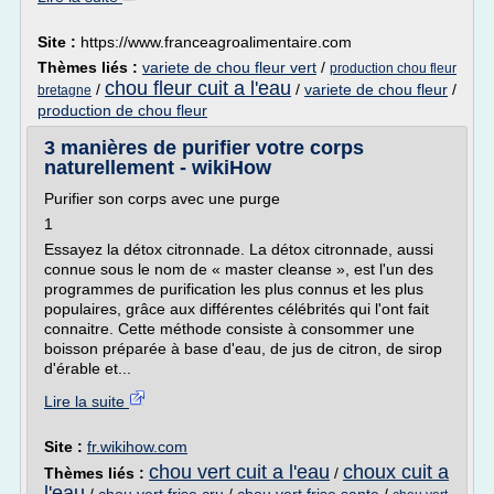
Site :
https://www.franceagroalimentaire.com
Thèmes liés :
variete de chou fleur vert
/
production chou fleur
chou fleur cuit a l'eau
/
/
variete de chou fleur
/
bretagne
production de chou fleur
3 manières de purifier votre corps
naturellement - wikiHow
Purifier son corps avec une purge
1
Essayez la détox citronnade. La détox citronnade, aussi
connue sous le nom de « master cleanse », est l'un des
programmes de purification les plus connus et les plus
populaires, grâce aux différentes célébrités qui l'ont fait
connaitre. Cette méthode consiste à consommer une
boisson préparée à base d'eau, de jus de citron, de sirop
d'érable et...
Lire la suite
Site :
fr.wikihow.com
chou vert cuit a l'eau
choux cuit a
Thèmes liés :
/
l'eau