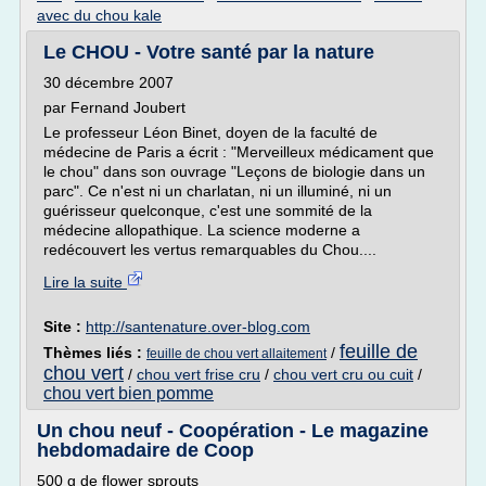
avec du chou kale
Le CHOU - Votre santé par la nature
30 décembre 2007
par Fernand Joubert
Le professeur Léon Binet, doyen de la faculté de
médecine de Paris a écrit : "Merveilleux médicament que
le chou" dans son ouvrage "Leçons de biologie dans un
parc". Ce n'est ni un charlatan, ni un illuminé, ni un
guérisseur quelconque, c'est une sommité de la
médecine allopathique. La science moderne a
redécouvert les vertus remarquables du Chou....
Lire la suite
Site :
http://santenature.over-blog.com
feuille de
Thèmes liés :
/
feuille de chou vert allaitement
chou vert
/
chou vert frise cru
/
chou vert cru ou cuit
/
chou vert bien pomme
Un chou neuf - Coopération - Le magazine
hebdomadaire de Coop
500 g de flower sprouts