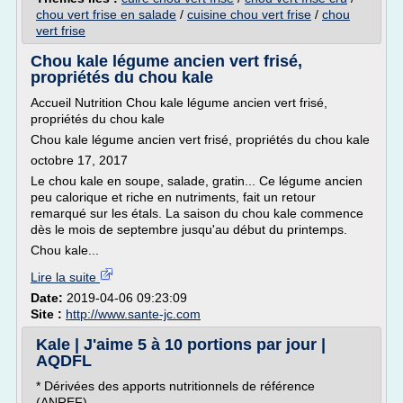
chou vert frise en salade
/
cuisine chou vert frise
/
chou
vert frise
Chou kale légume ancien vert frisé,
propriétés du chou kale
Accueil Nutrition Chou kale légume ancien vert frisé,
propriétés du chou kale
Chou kale légume ancien vert frisé, propriétés du chou kale
octobre 17, 2017
Le chou kale en soupe, salade, gratin... Ce légume ancien
peu calorique et riche en nutriments, fait un retour
remarqué sur les étals. La saison du chou kale commence
dès le mois de septembre jusqu'au début du printemps.
Chou kale...
Lire la suite
Date:
2019-04-06 09:23:09
Site :
http://www.sante-jc.com
Kale | J'aime 5 à 10 portions par jour |
AQDFL
* Dérivées des apports nutritionnels de référence
(ANREF)