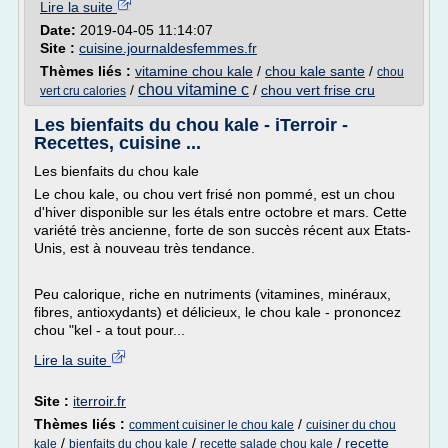
Lire la suite
Date:
2019-04-05 11:14:07
Site :
cuisine.journaldesfemmes.fr
Thèmes liés :
vitamine chou kale
/
chou kale sante
/
chou
chou vitamine c
/
/
chou vert frise cru
vert cru calories
Les bienfaits du chou kale - iTerroir -
Recettes, cuisine ...
Les bienfaits du chou kale
Le chou kale, ou chou vert frisé non pommé, est un chou
d'hiver disponible sur les étals entre octobre et mars. Cette
variété très ancienne, forte de son succès récent aux Etats-
Unis, est à nouveau très tendance.
Peu calorique, riche en nutriments (vitamines, minéraux,
fibres, antioxydants) et délicieux, le chou kale - prononcez
chou "kel - a tout pour...
Lire la suite
Site :
iterroir.fr
Thèmes liés :
/
comment cuisiner le chou kale
cuisiner du chou
/
/
/
recette
kale
bienfaits du chou kale
recette salade chou kale