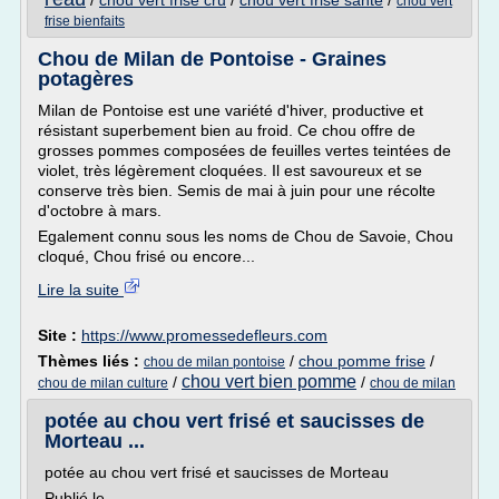
/
chou vert frise cru
/
chou vert frise sante
/
chou vert
frise bienfaits
Chou de Milan de Pontoise - Graines
potagères
Milan de Pontoise est une variété d'hiver, productive et
résistant superbement bien au froid. Ce chou offre de
grosses pommes composées de feuilles vertes teintées de
violet, très légèrement cloquées. Il est savoureux et se
conserve très bien. Semis de mai à juin pour une récolte
d'octobre à mars.
Egalement connu sous les noms de Chou de Savoie, Chou
cloqué, Chou frisé ou encore...
Lire la suite
Site :
https://www.promessedefleurs.com
Thèmes liés :
/
chou pomme frise
/
chou de milan pontoise
chou vert bien pomme
/
/
chou de milan culture
chou de milan
potée au chou vert frisé et saucisses de
Morteau ...
potée au chou vert frisé et saucisses de Morteau
Publié le