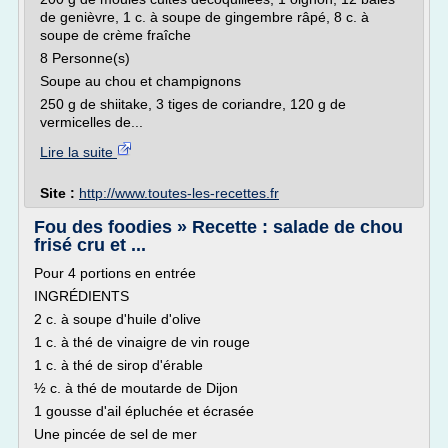
de genièvre, 1 c. à soupe de gingembre râpé, 8 c. à
soupe de crème fraîche
8 Personne(s)
Soupe au chou et champignons
250 g de shiitake, 3 tiges de coriandre, 120 g de
vermicelles de...
Lire la suite
Site :
http://www.toutes-les-recettes.fr
Fou des foodies » Recette : salade de chou
frisé cru et ...
Pour 4 portions en entrée
INGRÉDIENTS
2 c. à soupe d'huile d'olive
1 c. à thé de vinaigre de vin rouge
1 c. à thé de sirop d'érable
½ c. à thé de moutarde de Dijon
1 gousse d'ail épluchée et écrasée
Une pincée de sel de mer