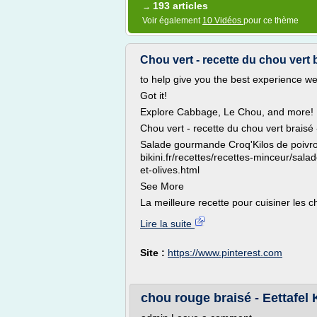
193 articles
→
Voir également
10 Vidéos
pour ce thème
Chou vert - recette du chou vert b
to help give you the best experience we
Got it!
Explore Cabbage, Le Chou, and more!
Chou vert - recette du chou vert braisé
Salade gourmande Croq'Kilos de poivrons
bikini.fr/recettes/recettes-minceur/sal
et-olives.html
See More
La meilleure recette pour cuisiner les c
Lire la suite
Site :
https://www.pinterest.com
chou rouge braisé - Eettafel