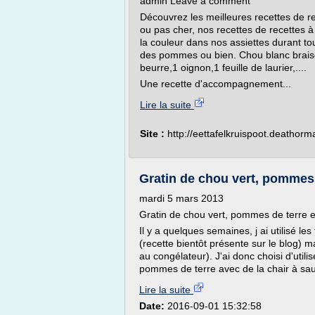
admin Leave a comment
Découvrez les meilleures recettes de r
ou pas cher, nos recettes de recettes 
la couleur dans nos assiettes durant tou
des pommes ou bien. Chou blanc braisé
beurre,1 oignon,1 feuille de laurier,....
Une recette d'accompagnement...
Lire la suite
Site :
http://eettafelkruispoot.deatho
Gratin de chou vert, pommes 
mardi 5 mars 2013
Gratin de chou vert, pommes de terre e
Il y a quelques semaines, j ai utilisé le
(recette bientôt présente sur le blog) ma
au congélateur). J'ai donc choisi d'utili
pommes de terre avec de la chair à sauc
Lire la suite
Date:
2016-09-01 15:32:58