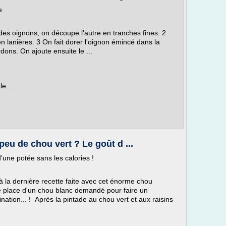
e
des oignons, on découpe l'autre en tranches fines. 2
en lanières. 3 On fait dorer l'oignon émincé dans la
rdons. On ajoute ensuite le ...
e...
eu de chou vert ? Le goût d ...
'une potée sans les calories !
là la dernière recette faite avec cet énorme chou
e place d'un chou blanc demandé pour faire un
ination... ! Après la pintade au chou vert et aux raisins