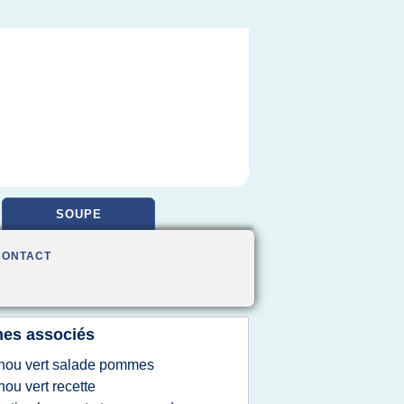
SOUPE
CONTACT
es associés
hou vert salade pommes
hou vert recette