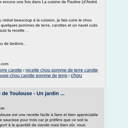
vée encore une fois dans La cuisine de Pauline (d'André
éduit beaucoup à la cuisson, je fais cuire le chou
te quelques pommes de terre, carottes et un navet cuits
uis la recette ...
ou de lardons...
t.com
rre carotte
recette chou pomme de terre carotte
/
chou
oupe chou carotte pomme de terre
/
 de Toulouse - Un jardin ...
use
louse est une recette facile à faire et bien appréciable
e saucisse pour trois car je préfère que ce soit la
ort à la quantité de viande mais bien sûr, vous