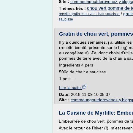
Site :
commeungoutderevenez-y.blogs
chou vert pomme de t
Thèmes liés :
/
grati
recette gratin chou vert chair saucisse
saucisse
Gratin de chou vert, pommes 
Il y a quelques semaines, j ai utilisé le
(recette bientôt présente sur le blog) ma
au congélateur). J'ai donc choisi d'utili
pommes de terre avec de la chair à sauc
Ingrédients 4 pers
500g de chair à saucisse
1 petit...
Lire la suite
Date:
2018-11-09 10:05:37
Site :
commeungoutderevenez-y.blogs
La Cuisine de Myrtille: Embe
Embeurrée de chou vert, pommes de ter
Avec le retour de l'hiver (!), m'est rev