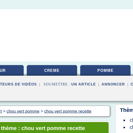
UR
CREME
POMME
TEURS DE VIDÉOS
| SOUMETTRE :
UN ARTICLE
|
ANNONCER
|
Thèm
t
>
chou vert pomme
>
chou vert pomme recette
c
c
e thème : chou vert pomme recette