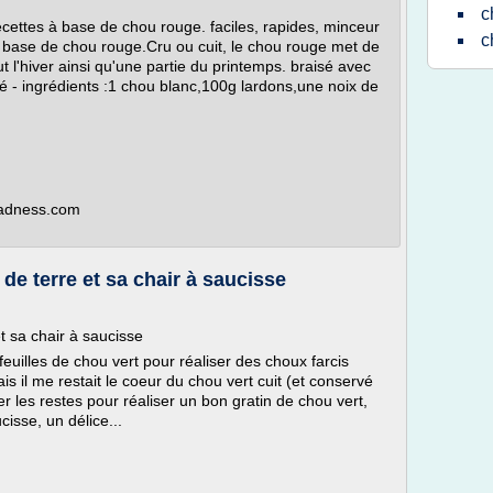
c
ecettes à base de chou rouge. faciles, rapides, minceur
c
à base de chou rouge.Cru ou cuit, le chou rouge met de
t l'hiver ainsi qu'une partie du printemps. braisé avec
 - ingrédients :1 chou blanc,100g lardons,une noix de
rmadness.com
de terre et sa chair à saucisse
t sa chair à saucisse
s feuilles de chou vert pour réaliser des choux farcis
is il me restait le coeur du chou vert cuit (et conservé
ser les restes pour réaliser un bon gratin de chou vert,
isse, un délice...