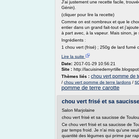
J'ai justement une recette facile, trou
Génin).
(cliquer pour lire la recette)
Comme on est nombreux et que le chou r
entier dans un grand fait-tout et j'ajou
à part avec, à la vapeur. Mais sinon, je s
Ingrédients :
1 chou vert (frisé) ; 250g de lard fumé 
Lire la suite
Date:
2017-01-29 10:56:21
Site :
http://lacuisinedemyrtille.blogspo
chou vert pomme de te
Thèmes liés :
s
/
chou vert pomme de terre lardons
/
pomme de terre carotte
chou vert frisé et sa saucisse
Salon Marjolaine
chou vert frisé et sa saucisse de Toulo
Ce chou vert frisé et sa saucisse de Tou
par temps froid. Je n'ai mis qu'une seul
quantité des légumes qui prime par rapp