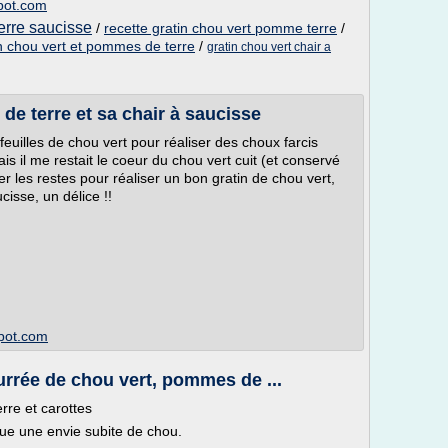
pot.com
erre saucisse
/
recette gratin chou vert pomme terre
/
n chou vert et pommes de terre
/
gratin chou vert chair a
de terre et sa chair à saucisse
s feuilles de chou vert pour réaliser des choux farcis
is il me restait le coeur du chou vert cuit (et conservé
ser les restes pour réaliser un bon gratin de chou vert,
isse, un délice !!
pot.com
urrée de chou vert, pommes de ...
re et carottes
enue une envie subite de chou.