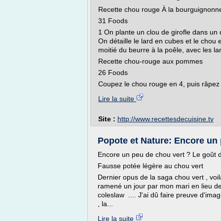
Recette chou rouge À la bourguignonn
31 Foods
1 On plante un clou de girofle dans un 
On détaille le lard en cubes et le chou 
moitié du beurre à la poêle, avec les la
Recette chou-rouge aux pommes
26 Foods
Coupez le chou rouge en 4, puis râpez l
Lire la suite
Site :
http://www.recettesdecuisine.tv
Popote et Nature: Encore un p
Encore un peu de chou vert ? Le goût d
Fausse potée légère au chou vert
Dernier opus de la saga chou vert , voi
ramené un jour par mon mari en lieu d
coleslaw .... J'ai dû faire preuve d'imag
, la...
Lire la suite