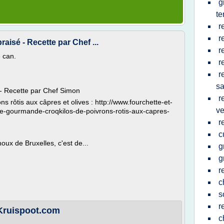
g
te
r
r
raisé - Recette par Chef ...
r
 can.
r
r
sa
 - Recette par Chef Simon
r
 rôtis aux câpres et olives : http://www.fourchette-et-
ve
ade-gourmande-croqkilos-de-poivrons-rotis-aux-capres-
r
c
houx de Bruxelles, c'est de...
g
g
r
c
s
r
 Kruispoot.com
c