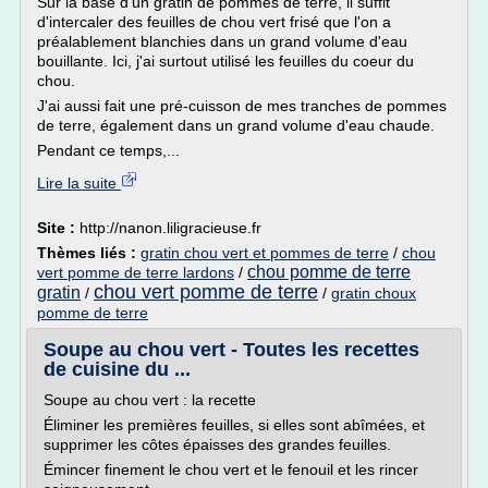
Sur la base d'un gratin de pommes de terre, il suffit
d'intercaler des feuilles de chou vert frisé que l'on a
préalablement blanchies dans un grand volume d'eau
bouillante. Ici, j'ai surtout utilisé les feuilles du coeur du
chou.
J'ai aussi fait une pré-cuisson de mes tranches de pommes
de terre, également dans un grand volume d'eau chaude.
Pendant ce temps,...
Lire la suite
Site :
http://nanon.liligracieuse.fr
Thèmes liés :
gratin chou vert et pommes de terre
/
chou
chou pomme de terre
vert pomme de terre lardons
/
chou vert pomme de terre
gratin
/
/
gratin choux
pomme de terre
Soupe au chou vert - Toutes les recettes
de cuisine du ...
Soupe au chou vert : la recette
Éliminer les premières feuilles, si elles sont abîmées, et
supprimer les côtes épaisses des grandes feuilles.
Émincer finement le chou vert et le fenouil et les rincer