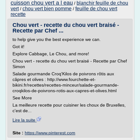
cuisson chou vert a l eau
blanchir feuille de chou
/
vert
chou vert bien pomme
feuille de chou vert
/
/
recette
Chou vert - recette du chou vert braisé -
Recette par Chef ...
to help give you the best experience we can.
Got it!
Explore Cabbage, Le Chou, and more!
Chou vert - recette du chou vert braisé - Recette par Chef
Simon
Salade gourmande Croq'Kilos de poivrons rôtis aux
câpres et olives : http://www.fourchette-et-
bikini.fr/recettes/recettes-minceur/salade-gourmande-
croqkilos-de-poivrons-rotis-aux-capres-et-olives.html
See More
La meilleure recette pour cuisiner les choux de Bruxelles,
c'est de...
Lire la suite
Site :
https://www.pinterest.com