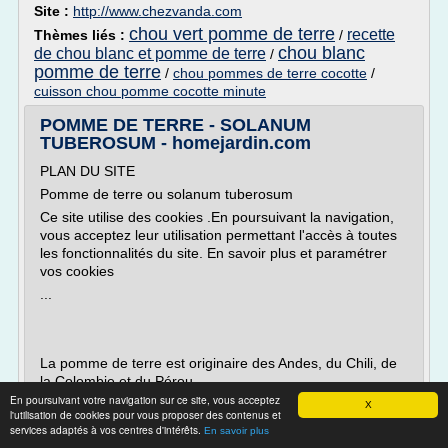
Site :
http://www.chezvanda.com
chou vert pomme de terre
recette
Thèmes liés :
/
chou blanc
de chou blanc et pomme de terre
/
pomme de terre
/
chou pommes de terre cocotte
/
cuisson chou pomme cocotte minute
POMME DE TERRE - SOLANUM
TUBEROSUM - homejardin.com
PLAN DU SITE
Pomme de terre ou solanum tuberosum
Ce site utilise des cookies .En poursuivant la navigation,
vous acceptez leur utilisation permettant l'accès à toutes
les fonctionnalités du site. En savoir plus et paramétrer
vos cookies
...
La pomme de terre est originaire des Andes, du Chili, de
la Colombie et du Pérou.
En poursuivant votre navigation sur ce site, vous acceptez
Elle a été rapportée en Europe au 16ème siècle...
X
l'utilisation de cookies pour vous proposer des contenus et
services adaptés à vos centres d'intérêts.
En savoir plus
Lire la suite