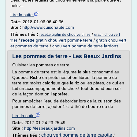
Détaillez les feuilles du chou en enlevant la partie dure et
pelez...
Lire la suite
Date:
2018-01-06 06:40:36
Site :
http://www.cuisonaute.com
Thèmes liés :
/
recette gratin de chou vert frise
gratin chou vert
/
recette gratin chou vert pomme terre
/
gratin chou vert
frise
et pommes de terre
/
chou vert pomme de terre lardons
Les pommes de terre - Les Beaux Jardins
Cuisiner les pommes de terre
La pomme de terre est le légume le plus consommé au
Québec. Riche en protéines et en fibres, la pomme de
terre est moins calorique que le riz ou les pâtes, ce qui en
fait un accompagnement de choix! Tout dépend bien sûr
de la façon dont on l'apprête.
Pour empêcher l'eau de déborder lors de la cuisson des
pommes de terre, ajouter 1 c. à thé de beurre ou de...
Lire la suite
Date:
2017-01-24 23:25:49
Site :
http://lesbeauxjardins.com
chou vert pomme de terre carotte
Thèmes liés :
/