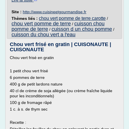
Lire la suite
Site :
http://www.cuisineetgourmandise.fr
chou vert pomme de terre carotte
Thèmes liés :
/
chou vert pomme de terre
cuisson chou
/
pomme de terre
cuisson d un chou pomme
/
/
cuisson du chou vert a l'eau
Chou vert frisé en gratin | CUISONAUTE |
CUISONAUTE
Chou vert frisé en gratin
1 petit chou vert frisé
6 pommes de terre
400 g de petit lardons nature
40 cl de crème de soja allégée (ou crème fraîche liquide
pour les inconditionnels)
100 g de fromage râpé
1 c. à s. de thym sec
Recette :