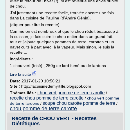
Avec le retour de l'hiver (!), m'est revenue une envie subite
de chou.
J'ai justement une recette facile, trouvée encore une fois
dans La cuisine de Pauline (d'André Génin).
(cliquer pour lire la recette)
Comme on est nombreux et que le chou réduit beaucoup à
la cuisson, je fais cuire le chou entier dans un grand fait-
tout et j'ajoute quelques pommes de terre, carottes et un
navet cuits à part avec, à la vapeur. Mais sinon, je suis la
recette ...
Ingrédients :
1 chou vert (frisé) ; 250g de lard fumé ou de lardons...
Lire la suite
Date:
2017-01-29 10:56:21
Site :
http://lacuisinedemyrtille.blogspot.com
chou vert pomme de terre carotte
Thèmes liés :
/
recette chou pomme de terre carotte
/
chou vert pomme
soupe chou carotte pomme de terre
de terre lardons
/
/
chou pomme de terre carotte
Recette de CHOU VERT - Recettes
Diététiques