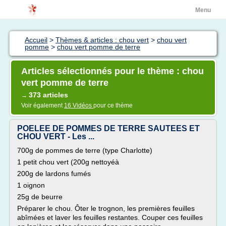
Menu
Accueil
>
Thèmes & articles : chou vert
>
chou vert
pomme
>
chou vert pomme de terre
Articles sélectionnés pour le thème : chou
vert pomme de terre
373 articles
→
Voir également
16 Vidéos
pour ce thème
POELEE DE POMMES DE TERRE SAUTEES ET
CHOU VERT - Les ...
700g de pommes de terre (type Charlotte)
1 petit chou vert (200g nettoyéà
200g de lardons fumés
1 oignon
25g de beurre
Préparer le chou. Ôter le trognon, les premières feuilles
abîmées et laver les feuilles restantes. Couper ces feuilles