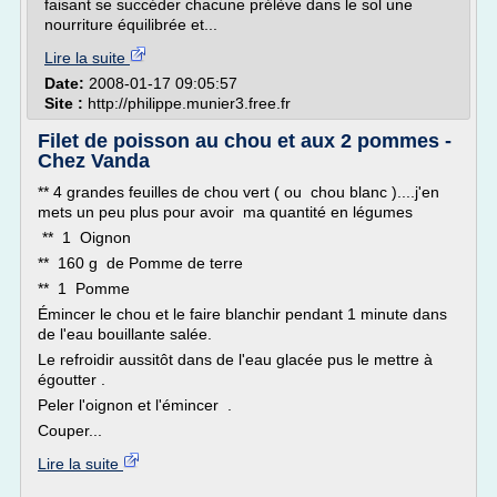
faisant se succéder chacune prélève dans le sol une
nourriture équilibrée et...
Lire la suite
Date:
2008-01-17 09:05:57
Site :
http://philippe.munier3.free.fr
Filet de poisson au chou et aux 2 pommes -
Chez Vanda
** 4 grandes feuilles de chou vert ( ou chou blanc )....j'en
mets un peu plus pour avoir ma quantité en légumes
** 1 Oignon
** 160 g de Pomme de terre
** 1 Pomme
Émincer le chou et le faire blanchir pendant 1 minute dans
de l'eau bouillante salée.
Le refroidir aussitôt dans de l'eau glacée pus le mettre à
égoutter .
Peler l'oignon et l'émincer .
Couper...
Lire la suite