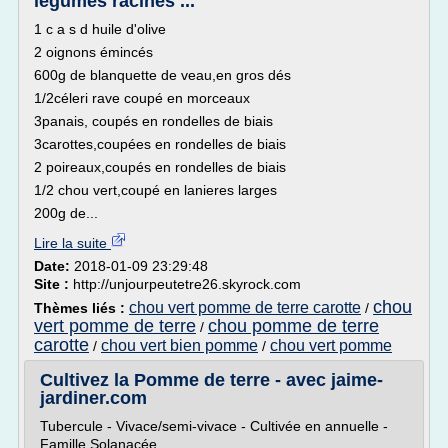
légumes racines ...
1 c a s d huile d'olive
2 oignons émincés
600g de blanquette de veau,en gros dés
1/2céleri rave coupé en morceaux
3panais, coupés en rondelles de biais
3carottes,coupées en rondelles de biais
2 poireaux,coupés en rondelles de biais
1/2 chou vert,coupé en lanieres larges
200g de...
Lire la suite
Date:
2018-01-09 23:29:48
Site :
http://unjourpeutetre26.skyrock.com
chou
chou vert pomme de terre carotte
Thèmes liés :
/
vert pomme de terre
chou pomme de terre
/
carotte
chou vert bien pomme
chou vert pomme
/
/
Cultivez la Pomme de terre - avec jaime-
jardiner.com
Tubercule - Vivace/semi-vivace - Cultivée en annuelle -
Famille Solanacée