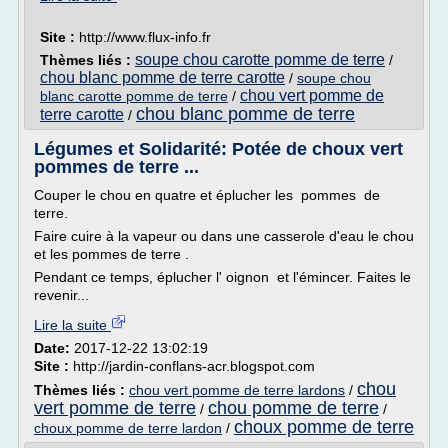
Site :
http://www.flux-info.fr
soupe chou carotte pomme de terre
Thèmes liés :
/
chou blanc pomme de terre carotte
/
soupe chou
chou vert pomme de
blanc carotte pomme de terre
/
chou blanc pomme de terre
terre carotte
/
Légumes et Solidarité: Potée de choux vert
pommes de terre ...
Couper le chou en quatre et éplucher les pommes de
terre.
Faire cuire à la vapeur ou dans une casserole d'eau le chou
et les pommes de terre .
Pendant ce temps, éplucher l' oignon et l'émincer. Faites le
revenir...
Lire la suite
Date:
2017-12-22 13:02:19
Site :
http://jardin-conflans-acr.blogspot.com
chou
Thèmes liés :
chou vert pomme de terre lardons
/
vert pomme de terre
chou pomme de terre
/
/
choux pomme de terre
choux pomme de terre lardon
/