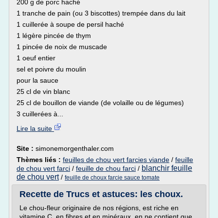
200 g de porc haché
1 tranche de pain (ou 3 biscottes) trempée dans du lait
1 cuillerée à soupe de persil haché
1 légère pincée de thym
1 pincée de noix de muscade
1 oeuf entier
sel et poivre du moulin
pour la sauce
25 cl de vin blanc
25 cl de bouillon de viande (de volaille ou de légumes)
3 cuillerées à...
Lire la suite
Site :
simonemorgenthaler.com
Thèmes liés :
feuilles de chou vert farcies viande
/
feuille
blanchir feuille
de chou vert farci
/
feuille de chou farci
/
de chou vert
/
feuille de choux farcie sauce tomate
Recette de Trucs et astuces: les choux.
Le chou-fleur originaire de nos régions, est riche en
vitamine C, en fibres et en minéraux, en ne contient que