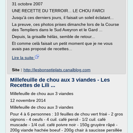
31 octobre 2007
UNE RECETTE DU TERROIR... LE CHOU FARCI
Jusqu'à ces derniers jours, il faisait un soleil éclatant...
La preuve, ces photos prises dimanche lors de la Course
des Templiers dans le Sud Aveyron et le Gard ...
Depuis, la grisaille hélàs, semble de retour...
Et comme celà faisait un petit moment que je ne vous
avais pas proposé de recettes...
Lire la suite
Site :
http://lesbonsptiplats.canalblog.com
Millefeuille de chou aux 3 viandes - Les
Recettes de Lili ...
Millefeuille de chou aux 3 viandes
12 novembre 2014
Millefeuille de chou aux 3 viandes
Pour 4 à 6 personnes : 10 feuilles de chou vert frisé - 2 gros
oignons - 4 oeufs - 4 cuil. café persil - 1/2 cuil. café
muscade - 1/4 cuil. café poivre noir - 150g gruyère râpé -
200g viande hachée boeuf - 200g chair à saucisse persillée