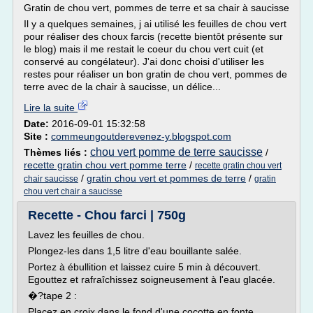
Gratin de chou vert, pommes de terre et sa chair à saucisse
Il y a quelques semaines, j ai utilisé les feuilles de chou vert
pour réaliser des choux farcis (recette bientôt présente sur
le blog) mais il me restait le coeur du chou vert cuit (et
conservé au congélateur). J'ai donc choisi d'utiliser les
restes pour réaliser un bon gratin de chou vert, pommes de
terre avec de la chair à saucisse, un délice...
Lire la suite
Date:
2016-09-01 15:32:58
Site :
commeungoutderevenez-y.blogspot.com
chou vert pomme de terre saucisse
Thèmes liés :
/
recette gratin chou vert pomme terre
/
recette gratin chou vert
/
gratin chou vert et pommes de terre
/
chair saucisse
gratin
chou vert chair a saucisse
Recette - Chou farci | 750g
Lavez les feuilles de chou.
Plongez-les dans 1,5 litre d'eau bouillante salée.
Portez à ébullition et laissez cuire 5 min à découvert.
Egouttez et rafraîchissez soigneusement à l'eau glacée.
�?tape 2 :
Placez en croix dans le fond d'une cocotte en fonte