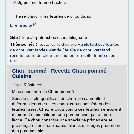
- 200g poitrine fumée hachée
Faire blanchir les feuilles de chou dans...
Lire la suite
Site :
http://lilipateachoux.canalblog.com
Thèmes liés :
/
feuilles
recette feuille chou farci viande hachee
de chou vert farcies viande
/
feuille de chou vert farci
/
recette feuille de chou farci au four
/
recette feuille chou
farci
Chou pommé - Recette Chou pommé -
Cuisine
Trucs & Astuces
Mieux connaître le Chou pommé
Sous le simple qualificatif de chou, se camouflent
différents légumes. Les choux cabus possèdent des
feuilles lisses. Chez le chou pointu ces feuilles s'enroulent
en cornet et constituent une pomme conique un peu
lâche. Ce chou constitue une spécialité printanière et
provençale. Les choux cabus blancs et rouges présentent
des pommes bien...