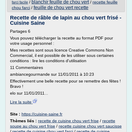
blanchir feuille de chou vert
/
/
recette feuille
farci facile
feuille de chou vert recette
chou farci
/
Recette de râble de lapin au chou vert frisé -
Cuisine Saine
Partages 6
Vous pouvez télécharger la recette au format PDF pour
votre usage personnel :
Mes recettes sont sous licence Creative Commons Non
Commercial, il est possible de les utiliser sous certaines
conditions : lire les conditions d'utilisation
11 Commentaires
ambiancegourmande sur 11/01/2011 à 10:23
Effectivement une belle recette pour se remettre des fêtes !
Bravo !
elo sur 11/01/2011...
Lire la suite
Site :
https://cuisine-saine.fr
Thèmes liés :
recette de cuisine chou vert frise
/
recette
soupe au chou vert frise
/
recette cuisine chou vert saucisse
/
recette de cuisine chou vert farci
/
recette de cuisine