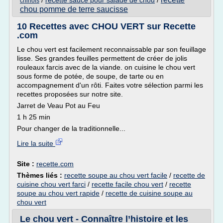
/
recette sauce pour salade de chou
/
chinois
chou pomme de terre saucisse
10 Recettes avec CHOU VERT sur Recette
.com
Le chou vert est facilement reconnaissable par son feuillage
lisse. Ses grandes feuilles permettent de créer de jolis
rouleaux farcis avec de la viande. on cuisine le chou vert
sous forme de potée, de soupe, de tarte ou en
accompagnement d'un rôti. Faites votre sélection parmi les
recettes proposées sur notre site.
Jarret de Veau Pot au Feu
1 h 25 min
Pour changer de la traditionnelle...
Lire la suite
Site :
recette.com
Thèmes liés :
recette soupe au chou vert facile
/
recette de
cuisine chou vert farci
/
recette facile chou vert
/
recette
soupe au chou vert rapide
/
recette de cuisine soupe au
chou vert
Le chou vert - Connaître l’histoire et les