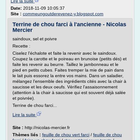
Lire la suite
Date:
2018-11-09 10:05:37
Site :
commeungoutderevenez-y.blogspot.com
Terrine de chou farci à l'ancienne - Nicolas
Mercier
saindoux, sel et poivre
Recette :
Ciselez l'échalote et faite la revenir avec le saindoux.
Coupez la carotte et le poireau en brunoise (petits dés) et
faite les revenir au beurre. Taillez le jambonneau et le
pied en petits cubes. Faites tremper la mie de pain dans
le lait puis essorez la entre vos mains. Dans un saladier,
mélangez l'ensemble des ingrédients cités avec la chair à
saucisse et les deux oeufs. Vérifiez l'assaisonnement
(attention à la chair à saucisse qui est souvent déjà salée
et poivrée).
Terrine de chou farci...
Lire la suite
Site :
http://nicolas-mercier.fr
Thèmes liés :
feuille de chou vert farci
/
feuille de chou