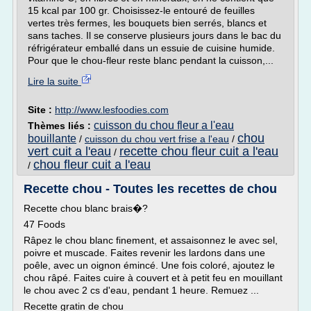
15 kcal par 100 gr. Choisissez-le entouré de feuilles
vertes très fermes, les bouquets bien serrés, blancs et
sans taches. Il se conserve plusieurs jours dans le bac du
réfrigérateur emballé dans un essuie de cuisine humide.
Pour que le chou-fleur reste blanc pendant la cuisson,...
Lire la suite
Site :
http://www.lesfoodies.com
cuisson du chou fleur a l'eau
Thèmes liés :
chou
bouillante
/
cuisson du chou vert frise a l'eau
/
vert cuit a l'eau
recette chou fleur cuit a l'eau
/
chou fleur cuit a l'eau
/
Recette chou - Toutes les recettes de chou
Recette chou blanc brais�?
47 Foods
Râpez le chou blanc finement, et assaisonnez le avec sel,
poivre et muscade. Faites revenir les lardons dans une
poêle, avec un oignon émincé. Une fois coloré, ajoutez le
chou râpé. Faites cuire à couvert et à petit feu en mouillant
le chou avec 2 cs d'eau, pendant 1 heure. Remuez ...
Recette gratin de chou