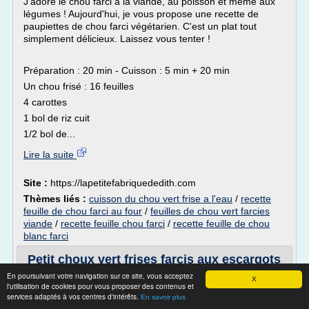
J'adore le chou farci à la viande, au poisson et même aux
légumes ! Aujourd'hui, je vous propose une recette de
paupiettes de chou farci végétarien. C'est un plat tout
simplement délicieux. Laissez vous tenter !
Préparation : 20 min - Cuisson : 5 min + 20 min
Un chou frisé : 16 feuilles
4 carottes
1 bol de riz cuit
1/2 bol de...
Lire la suite
Site :
https://lapetitefabriquededith.com
Thèmes liés :
cuisson du chou vert frise a l'eau
/
recette
feuille de chou farci au four
/
feuilles de chou vert farcies
viande
/
recette feuille chou farci
/
recette feuille de chou
blanc farci
Petit choux vert frises farcis aux escargots
et cepes ...
En poursuivant votre navigation sur ce site, vous acceptez
X
l'utilisation de cookies pour vous proposer des contenus et
Petit choux vert frises farcis aux escargots et cepes
services adaptés à vos centres d'intérêts.
En savoir plus
Ingrédients :