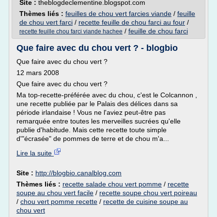
Site :
theblogdeclementine.blogspot.com
Thèmes liés :
feuilles de chou vert farcies viande
/
feuille
de chou vert farci
/
recette feuille de chou farci au four
/
/
feuille de chou farci
recette feuille chou farci viande hachee
Que faire avec du chou vert ? - blogbio
Que faire avec du chou vert ?
12 mars 2008
Que faire avec du chou vert ?
Ma top-recette-préférée avec du chou, c'est le Colcannon ,
une recette publiée par le Palais des délices dans sa
période irlandaise ! Vous ne l'aviez peut-être pas
remarquée entre toutes les merveilles sucrées qu'elle
publie d'habitude. Mais cette recette toute simple
d'"écrasée" de pommes de terre et de chou m'a...
Lire la suite
Site :
http://blogbio.canalblog.com
Thèmes liés :
recette salade chou vert pomme
/
recette
soupe au chou vert facile
/
recette soupe chou vert poireau
/
chou vert pomme recette
/
recette de cuisine soupe au
chou vert