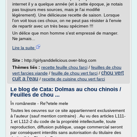
internet il y a quelque année (et à cette époque, je notais
pas toujours mes sources, mais je l'ai modifié
légèrement). Une délicieuse recette de saison. Lorsque
l'on voit tous ces choux, on ne peut pas résister à l'envie
de repartir avec un très beau spécimen !!!
Un délice que mon homme s'est empressé de manger.
Ne jamais...
Lire la suite
Site :
http://girlyanddelicious.over-blog.com
Thèmes liés :
recette feuille chou farci
/
feuilles de chou
chou vert
vert farcies viande
/
feuille de chou vert farci
/
cuit a l'eau
/
recette de cuisine chou vert farci
Le blog de Cata: Dolmas au chou chinois /
Feuilles de chou ...
În româneste - Re?etele mele
Toutes les oeuvres sur ce site appartiennent exclusivement
à l'auteur (sauf mention contraire) . Au vu des articles L111-
1 et L112-2 du code de la propriété intellectuelle, toute
reproduction, diffusion publique, usage commercial seront
par conséquent interdits sans autorisation du titulaire des