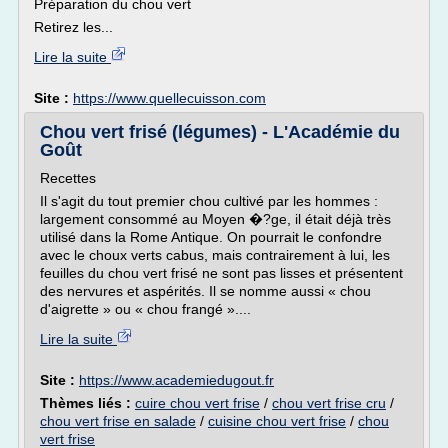
Préparation du chou vert
Retirez les...
Lire la suite
Site :
https://www.quellecuisson.com
Chou vert frisé (légumes) - L'Académie du
Goût
Recettes
Il s'agit du tout premier chou cultivé par les hommes :
largement consommé au Moyen �?ge, il était déjà très
utilisé dans la Rome Antique. On pourrait le confondre
avec le choux verts cabus, mais contrairement à lui, les
feuilles du chou vert frisé ne sont pas lisses et présentent
des nervures et aspérités. Il se nomme aussi « chou
d'aigrette » ou « chou frangé »....
Lire la suite
Site :
https://www.academiedugout.fr
Thèmes liés :
cuire chou vert frise
/
chou vert frise cru
/
chou vert frise en salade
/
cuisine chou vert frise
/
chou
vert frise