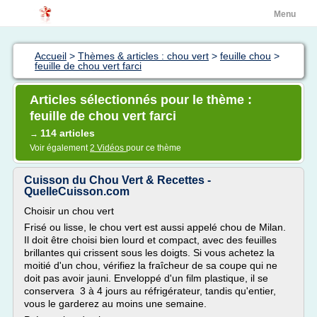
Menu
Accueil
>
Thèmes & articles : chou vert
>
feuille chou
>
feuille de chou vert farci
Articles sélectionnés pour le thème :
feuille de chou vert farci
114 articles
→
Voir également
2 Vidéos
pour ce thème
Cuisson du Chou Vert & Recettes -
QuelleCuisson.com
Choisir un chou vert
Frisé ou lisse, le chou vert est aussi appelé chou de Milan.
Il doit être choisi bien lourd et compact, avec des feuilles
brillantes qui crissent sous les doigts. Si vous achetez la
moitié d'un chou, vérifiez la fraîcheur de sa coupe qui ne
doit pas avoir jauni. Enveloppé d'un film plastique, il se
conservera 3 à 4 jours au réfrigérateur, tandis qu'entier,
vous le garderez au moins une semaine.