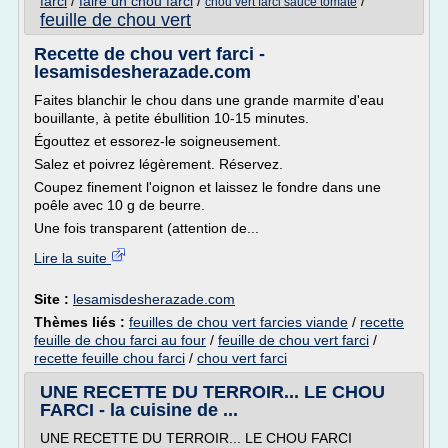
farci
/
faire un chou farci
/
/
chou vert farci sauce tomate
feuille de chou vert
Recette de chou vert farci -
lesamisdesherazade.com
Faites blanchir le chou dans une grande marmite d'eau
bouillante, à petite ébullition 10-15 minutes.
Égouttez et essorez-le soigneusement.
Salez et poivrez légèrement. Réservez.
Coupez finement l'oignon et laissez le fondre dans une
poêle avec 10 g de beurre.
Une fois transparent (attention de...
Lire la suite
Site :
lesamisdesherazade.com
Thèmes liés :
feuilles de chou vert farcies viande
/
recette
feuille de chou farci au four
/
feuille de chou vert farci
/
recette feuille chou farci
/
chou vert farci
UNE RECETTE DU TERROIR... LE CHOU
FARCI - la cuisine de ...
UNE RECETTE DU TERROIR... LE CHOU FARCI