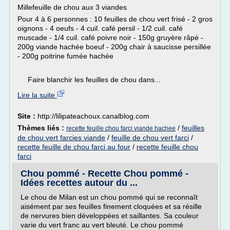
Millefeuille de chou aux 3 viandes
Pour 4 à 6 personnes : 10 feuilles de chou vert frisé - 2 gros
oignons - 4 oeufs - 4 cuil. café persil - 1/2 cuil. café
muscade - 1/4 cuil. café poivre noir - 150g gruyère râpé -
200g viande hachée boeuf - 200g chair à saucisse persillée
- 200g poitrine fumée hachée
Faire blanchir les feuilles de chou dans...
Lire la suite
Site :
http://lilipateachoux.canalblog.com
Thèmes liés :
/
feuilles
recette feuille chou farci viande hachee
de chou vert farcies viande
/
feuille de chou vert farci
/
recette feuille de chou farci au four
/
recette feuille chou
farci
Chou pommé - Recette Chou pommé -
Idées recettes autour du ...
Le chou de Milan est un chou pommé qui se reconnaît
aisément par ses feuilles finement cloquées et sa résille
de nervures bien développées et saillantes. Sa couleur
varie du vert franc au vert bleuté. Le chou pommé