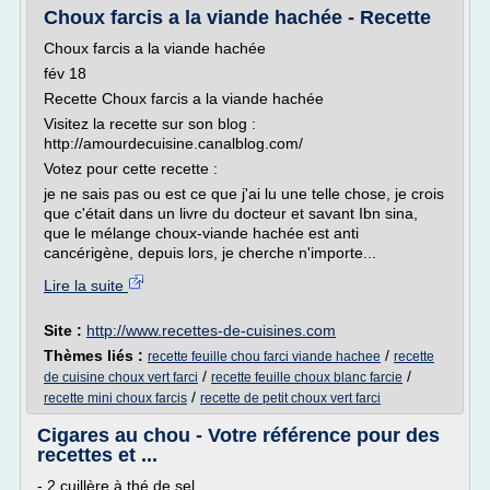
Choux farcis a la viande hachée - Recette
Choux farcis a la viande hachée
fév 18
Recette Choux farcis a la viande hachée
Visitez la recette sur son blog :
http://amourdecuisine.canalblog.com/
Votez pour cette recette :
je ne sais pas ou est ce que j'ai lu une telle chose, je crois
que c'était dans un livre du docteur et savant Ibn sina,
que le mélange choux-viande hachée est anti
cancérigène, depuis lors, je cherche n'importe...
Lire la suite
Site :
http://www.recettes-de-cuisines.com
Thèmes liés :
/
recette feuille chou farci viande hachee
recette
/
/
de cuisine choux vert farci
recette feuille choux blanc farcie
/
recette mini choux farcis
recette de petit choux vert farci
Cigares au chou - Votre référence pour des
recettes et ...
- 2 cuillère à thé de sel