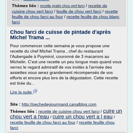
Thèmes liés :
/
recette de
recette gratin chou vert farci
cuisine chou vert farci
/
feuille de chou vert farci
/
recette
feuille de chou farci au four
/
recette feuille de chou blanc
farci
Chou farci de cuisse de pintade d'après
Michel Trama ...
Pour commencer cette semaine je vous propose une
recette du chef Michel Trama , chef du restaurant
l'Aubergade à Puymirol, couronné de 3 macarons au
Michelin. C'est une recette un peu longue mais quand vous
verrez le regard admiratif de vos invités à l'arrivée des
assiettes vous serez grandement récompensés de vos
efforts et encore plus lors de la dégustation. Cette recette
est tirée du...
Lire la suite
Site :
http://pechedegourmand.canalblog.com
cuire un
Thèmes liés :
recette de cuisine chou vert farci
/
chou vert a l'eau
cuire un chou vert a l eau
/
/
recette feuille de chou farci au four
/
recette feuille chou
farci