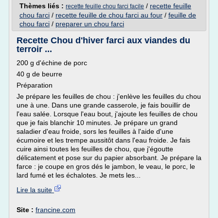
Thèmes liés :
/
recette feuille
recette feuille chou farci facile
chou farci
/
recette feuille de chou farci au four
/
feuille de
chou farci
/
preparer un chou farci
Recette Chou d'hiver farci aux viandes du
terroir ...
200 g d'échine de porc
40 g de beurre
Préparation
Je prépare les feuilles de chou : j'enlève les feuilles du chou
une à une. Dans une grande casserole, je fais bouillir de
l'eau salée. Lorsque l'eau bout, j'ajoute les feuilles de chou
que je fais blanchir 10 minutes. Je prépare un grand
saladier d'eau froide, sors les feuilles à l'aide d'une
écumoire et les trempe aussitôt dans l'eau froide. Je fais
cuire ainsi toutes les feuilles de chou, que j'égoutte
délicatement et pose sur du papier absorbant. Je prépare la
farce : je coupe en gros dés le jambon, le veau, le porc, le
lard fumé et les échalotes. Je mets les...
Lire la suite
Site :
francine.com