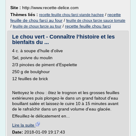
Site :
http://www.recette-delice.com
Thèmes liés :
/
recette
recette feuille chou farci viande hachee
feuille de chou farci au four
/
feuille de choux farcie sauce tomate
/
/
recette feuille chou farci
feuille de choux farcie au four
Le chou vert - Connaître l’histoire et les
bienfaits du ...
4 c. à soupe d'huile d'olive
Sel, poivre du moulin
2/3 pincées de piment d'Espelette
250 g de boulghour
12 feuilles de brick
Nettoyez le chou : ôtez le trognon et les grosses feuilles
extérieures puis plongez-le dans un grand faitout d'eau
bouillant salée et laissez-le cuire 10 à 15 minutes avant
de le rafraîchir dans un grand volume d'eau glacée.
Effeuillez-le délicatement en...
Lire la suite
Date:
2018-01-09 19:17:43