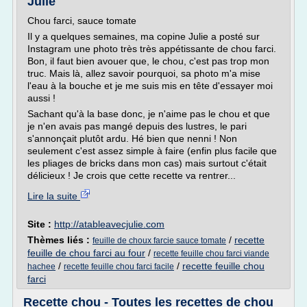
Julie
Chou farci, sauce tomate
Il y a quelques semaines, ma copine Julie a posté sur
Instagram une photo très très appétissante de chou farci.
Bon, il faut bien avouer que, le chou, c'est pas trop mon
truc. Mais là, allez savoir pourquoi, sa photo m'a mise
l'eau à la bouche et je me suis mis en tête d'essayer moi
aussi !
Sachant qu'à la base donc, je n'aime pas le chou et que
je n'en avais pas mangé depuis des lustres, le pari
s'annonçait plutôt ardu. Hé bien que nenni ! Non
seulement c'est assez simple à faire (enfin plus facile que
les pliages de bricks dans mon cas) mais surtout c'était
délicieux ! Je crois que cette recette va rentrer...
Lire la suite
Site :
http://atableavecjulie.com
Thèmes liés :
/
recette
feuille de choux farcie sauce tomate
feuille de chou farci au four
/
recette feuille chou farci viande
/
/
recette feuille chou
hachee
recette feuille chou farci facile
farci
Recette chou - Toutes les recettes de chou