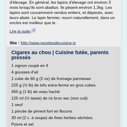
d'élevage. En général, les lapins d'élevage ont environ 3
mois lorsqu'ils sont abattus. Ils pèsent environ 1,3kg. Les
lapins sont couramment vendus entiers, et dépecés, avec
leurs abats. Le lapin fermier, nourri naturellement, dans un
enclos est meilleur que le...
Lire la suite
Site :
http://www.recettesdecuisine.tv
Cigares au chou | Cuisine futée, parents
pressés
1 oignon coupé en 4
4 gousses d'ail
1 cube de 60 g (2 oz) de fromage parmesan
225 g (½ lb) de tofu extra-ferme en gros cubes
450 g (1 lb) de veau haché
125 ml (½ tasse) de riz brun sec (non cuit)
1 oeuf
1 pincée de piment fort en flocons
30 ml (2 c. à soupe) de fines herbes séchées
Poivre et sel