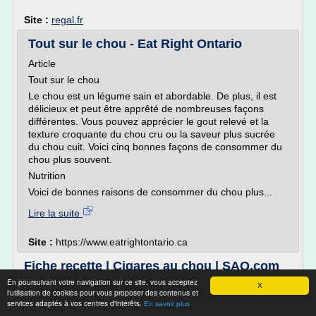
Site :
regal.fr
Tout sur le chou - Eat Right Ontario
Article
Tout sur le chou
Le chou est un légume sain et abordable. De plus, il est
délicieux et peut être apprêté de nombreuses façons
différentes. Vous pouvez apprécier le gout relevé et la
texture croquante du chou cru ou la saveur plus sucrée
du chou cuit. Voici cinq bonnes façons de consommer du
chou plus souvent.
Nutrition
Voici de bonnes raisons de consommer du chou plus...
Lire la suite
Site :
https://www.eatrightontario.ca
Fiche recette | Cigares au chou | SAQ.com
En poursuivant votre navigation sur ce site, vous acceptez
80 ml (1/3 tasse) de riz cuit
X
l'utilisation de cookies pour vous proposer des contenus et
Sel et poivre noir du moulin
services adaptés à vos centres d'intérêts.
En savoir plus