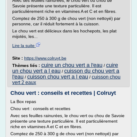
Avec ses feuilles rainurées, le chou vert ou chou de
Savoie présente une texture particulière. Il est
particulièrement riche en vitamines A et C et en fibres.
Comptez de 250 à 300 g de chou vert (non nettoyé) par
personne, car il réduit fortement à la cuisson.
Le chou vert est délicieux dans les hochepots, les plat
mijotés, les...
Lire la suite
Site :
https://www.colruyt.be
cuire un chou vert a l'eau
cuire
Thèmes liés :
/
un chou vert a l eau
cuisson du chou vert a
/
l'eau
cuisson chou vert a l eau
cuisson chou
/
/
vert 2 eaux
Chou vert : conseils et recettes | Colruyt
La Box repas
Chou vert : conseils et recettes
Avec ses feuilles rainurées, le chou vert ou chou de Savoie
présente une texture particulière. Il est particulièrement
riche en vitamines A et C et en fibres.
Comptez de 250 à 300 g de chou vert (non nettoyé) par