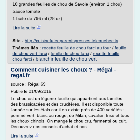
10 grandes feuilles de chou de Savoie (environ 1 chou)
Sauce tomate
1 boite de 796 ml (28 oz)...
Lire la suite
Site :
http://cuisinefuteeparentspresses.telequebec.tv
Thèmes liés :
recette feuille de chou farci au four
/
feuille
de chou vert farci
/
feuille de chou farci
/
recette feuille
blanchir feuille de chou vert
chou farci
/
Comment cuisiner les choux ? - Régal -
regal.fr
source : Régal 69
Publié le 01/09/2016
Le chou est un légume-feuille qui appartient aux familles
des brassicacées et des crucifères. Il est disponible toute
l'année sur les étals car il en existe près de 400 variétés :
pommé vert, blanc ou rouge, de Milan, cavalier, frisé et tous
les choux chinois. On mange le chou cru, fermenté ou cuit.
Découvrez nos conseils d'achat et nos...
Lire la suite