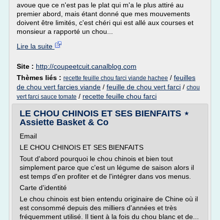
avoue que ce n'est pas le plat qui m'a le plus attiré au
premier abord, mais étant donné que mes mouvements
doivent être limités, c'est chéri qui est allé aux courses et
monsieur a rapporté un chou...
Lire la suite
Site :
http://coupeetcuit.canalblog.com
Thèmes liés :
/
feuilles
recette feuille chou farci viande hachee
de chou vert farcies viande
/
feuille de chou vert farci
/
chou
/
recette feuille chou farci
vert farci sauce tomate
LE CHOU CHINOIS ET SES BIENFAITS ⋆
Assiette Basket & Co
Email
LE CHOU CHINOIS ET SES BIENFAITS
Tout d'abord pourquoi le chou chinois et bien tout
simplement parce que c'est un légume de saison alors il
est temps d'en profiter et de l'intégrer dans vos menus.
Carte d'identité
Le chou chinois est bien entendu originaire de Chine où il
est consommé depuis des milliers d'années et très
fréquemment utilisé. Il tient à la fois du chou blanc et de...