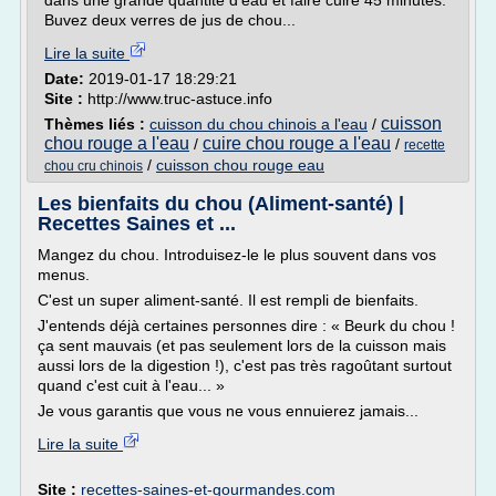
dans une grande quantité d'eau et faire cuire 45 minutes.
Buvez deux verres de jus de chou...
Lire la suite
Date:
2019-01-17 18:29:21
Site :
http://www.truc-astuce.info
cuisson
Thèmes liés :
cuisson du chou chinois a l'eau
/
chou rouge a l'eau
cuire chou rouge a l'eau
/
/
recette
/
cuisson chou rouge eau
chou cru chinois
Les bienfaits du chou (Aliment-santé) |
Recettes Saines et ...
Mangez du chou. Introduisez-le le plus souvent dans vos
menus.
C'est un super aliment-santé. Il est rempli de bienfaits.
J'entends déjà certaines personnes dire : « Beurk du chou !
ça sent mauvais (et pas seulement lors de la cuisson mais
aussi lors de la digestion !), c'est pas très ragoûtant surtout
quand c'est cuit à l'eau... »
Je vous garantis que vous ne vous ennuierez jamais...
Lire la suite
Site :
recettes-saines-et-gourmandes.com