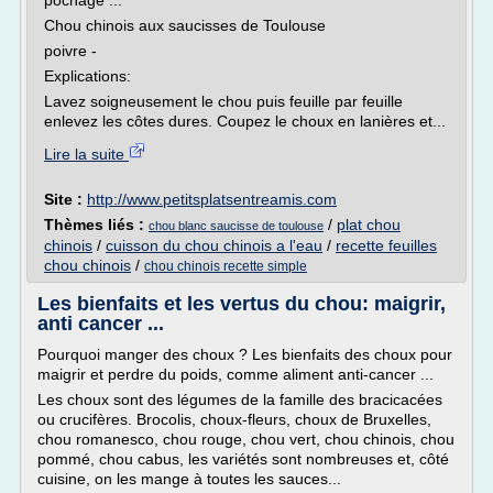
pochage ...
Chou chinois aux saucisses de Toulouse
poivre -
Explications:
Lavez soigneusement le chou puis feuille par feuille
enlevez les côtes dures. Coupez le choux en lanières et...
Lire la suite
Site :
http://www.petitsplatsentreamis.com
Thèmes liés :
/
plat chou
chou blanc saucisse de toulouse
chinois
/
cuisson du chou chinois a l'eau
/
recette feuilles
chou chinois
/
chou chinois recette simple
Les bienfaits et les vertus du chou: maigrir,
anti cancer ...
Pourquoi manger des choux ? Les bienfaits des choux pour
maigrir et perdre du poids, comme aliment anti-cancer ...
Les choux sont des légumes de la famille des bracicacées
ou crucifères. Brocolis, choux-fleurs, choux de Bruxelles,
chou romanesco, chou rouge, chou vert, chou chinois, chou
pommé, chou cabus, les variétés sont nombreuses et, côté
cuisine, on les mange à toutes les sauces...