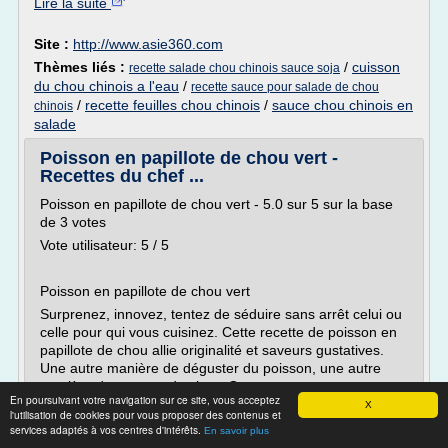
Lire la suite
Site :
http://www.asie360.com
Thèmes liés :
/
cuisson
recette salade chou chinois sauce soja
du chou chinois a l'eau
/
recette sauce pour salade de chou
/
recette feuilles chou chinois
/
sauce chou chinois en
chinois
salade
Poisson en papillote de chou vert -
Recettes du chef ...
Poisson en papillote de chou vert - 5.0 sur 5 sur la base
de 3 votes
Vote utilisateur: 5 / 5
Poisson en papillote de chou vert
Surprenez, innovez, tentez de séduire sans arrêt celui ou
celle pour qui vous cuisinez. Cette recette de poisson en
papillote de chou allie originalité et saveurs gustatives.
Une autre manière de déguster du poisson, une autre
manière de manger du chou. On...
En poursuivant votre navigation sur ce site, vous acceptez
X
l'utilisation de cookies pour vous proposer des contenus et
Lire la suite
services adaptés à vos centres d'intérêts.
En savoir plus