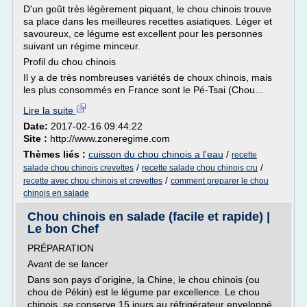
D'un goût très légèrement piquant, le chou chinois trouve
sa place dans les meilleures recettes asiatiques. Léger et
savoureux, ce légume est excellent pour les personnes
suivant un régime minceur.
Profil du chou chinois
Il y a de très nombreuses variétés de choux chinois, mais
les plus consommés en France sont le Pé-Tsai (Chou...
Lire la suite
Date:
2017-02-16 09:44:22
Site :
http://www.zoneregime.com
Thèmes liés :
cuisson du chou chinois a l'eau
/
recette
/
/
salade chou chinois crevettes
recette salade chou chinois cru
/
recette avec chou chinois et crevettes
comment preparer le chou
chinois en salade
Chou chinois en salade (facile et rapide) |
Le bon Chef
PRÉPARATION
Avant de se lancer
Dans son pays d'origine, la Chine, le chou chinois (ou
chou de Pékin) est le légume par excellence. Le chou
chinois se conserve 15 jours au réfrigérateur enveloppé