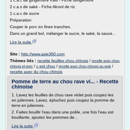
1 c.a.c de gingembre frais - Fiche Gingembre
2 c.a.s de saké - Fiche Alcool de riz
1 c.a.c de sucre
Préparation
Couper le porc en fines tranches.
Dans un grand bol, mélanger le sucre, le saké, la sauce...
Lire la suite
Site :
http://www.asie360.com
Thèmes liés :
recette feuilles chou chinois
/
recette avec chou
/
c est chou
/
/
chinois et porc
recette avec chou chinois au wok
recette avec du chou chinois
Pomme de terre au chou rave vi... - Recette
chinoise
1. Lavez les feuilles de chou rave violet puis coupez-les
en juliennes. Lavez, épluchez puis coupez la pomme de
terre en juliennes.
2. Faites bouillir l'eau dans une poêle, une fois l'eau est
bouillante, ajoutez les pommes de...
Lire la suite