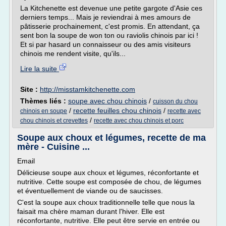
La Kitchenette est devenue une petite gargote d'Asie ces
derniers temps... Mais je reviendrai à mes amours de
pâtisserie prochainement, c'est promis. En attendant, ça
sent bon la soupe de won ton ou raviolis chinois par ici !
Et si par hasard un connaisseur ou des amis visiteurs
chinois me rendent visite, qu'ils...
Lire la suite
Site :
http://misstamkitchenette.com
Thèmes liés :
soupe avec chou chinois
/
cuisson du chou
/
recette feuilles chou chinois
/
chinois en soupe
recette avec
/
chou chinois et crevettes
recette avec chou chinois et porc
Soupe aux choux et légumes, recette de ma
mère - Cuisine ...
Email
Délicieuse soupe aux choux et légumes, réconfortante et
nutritive. Cette soupe est composée de chou, de légumes
et éventuellement de viande ou de saucisses.
C'est la soupe aux choux traditionnelle telle que nous la
faisait ma chère maman durant l'hiver. Elle est
réconfortante, nutritive. Elle peut être servie en entrée ou