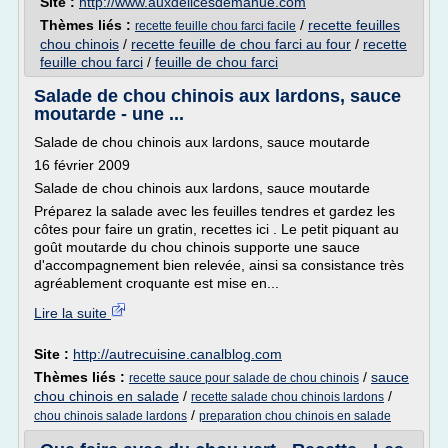
Site :
http://www.auxdelicesdemanue.com
Thèmes liés :
/
recette feuilles
recette feuille chou farci facile
chou chinois
/
recette feuille de chou farci au four
/
recette
feuille chou farci
/
feuille de chou farci
Salade de chou chinois aux lardons, sauce
moutarde - une ...
Salade de chou chinois aux lardons, sauce moutarde
16 février 2009
Salade de chou chinois aux lardons, sauce moutarde
Préparez la salade avec les feuilles tendres et gardez les
côtes pour faire un gratin, recettes ici . Le petit piquant au
goût moutarde du chou chinois supporte une sauce
d'accompagnement bien relevée, ainsi sa consistance très
agréablement croquante est mise en...
Lire la suite
Site :
http://autrecuisine.canalblog.com
Thèmes liés :
/
sauce
recette sauce pour salade de chou chinois
chou chinois en salade
/
/
recette salade chou chinois lardons
/
chou chinois salade lardons
preparation chou chinois en salade