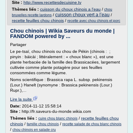
Site :
http://www.recettesdecuisine.tv
Thèmes liés :
cuisson du choux chinois a l'eau
/
chou
cuisson choux vert a l'eau
/
/
bruxelles recette lardons
recette feuilles chou chinois
/
recette avec chou chinois et porc
Chou chinois | Wikia Saveurs du monde |
FANDOM powered by ...
Partager
Le pe-tsaï, chou chinois ou chou de Pékin (chinois : ;
pinyin : báicài ; littéralement : « choux blanc »), est une
plante herbacée de la famille des Brassicacées, largement
cultivée comme plante potagère pour ses feuilles
consommées comme légume.
Noms scientifique : Brassica rapa L. subsp. pekinensis
(Lour.) Hanelt (synomyne : Brassica pekinensis (Lour.)
Rupr.),...
Lire la suite
Date:
2014-11-12 15:58:14
Site :
http://fr.saveurs-du-monde.wikia.com
Thèmes liés :
/
recette feuilles chou
cuire chou blanc chinois
chinois
/
/
famille chou chinois
recette salade de chou blanc chinois
/
chou chinois en salade cru