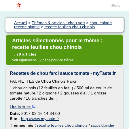
Menu
Accueil
>
Thèmes & articles : chou vert
>
chou chinois
recette simple
>
recette feuilles chou chinois
Articles sélectionnés pour le thème :
recette feuilles chou chinois
70 articles
→
Voir également
3 Vidéos
pour ce thème
Recettes de chou farci sauce tomate - myTaste.fr
PAUPIETTES de Chou Chinois Farci
1 chou chinois (12 feuilles en fait. ) / 500 ml de coulis de
tomate nature / 2 oignons / 2 gousses d'ail / 1 grosse
carotte / 10 tranches de...
Lire la suite
Date:
2017-02-16 14:34:00
Site :
http://www.mytaste.fr
Thèmes liés :
recette feuilles chou chinois
/
sauce blanche