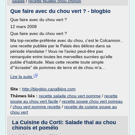
salade
/
recette feuilles chou chinois
Que faire avec du chou vert ? - blogbio
Que faire avec du chou vert ?
12 mars 2008
Que faire avec du chou vert ?
Ma top-recette-préférée avec du chou, c'est le Colcannon ,
une recette publiée par le Palais des délices dans sa
période irlandaise ! Vous ne l'aviez peut-être pas
remarquée entre toutes les merveilles sucrées qu'elle
publie d'habitude. Mais cette recette toute simple
d'"écrasée" de pommes de terre et de chou m'a...
Lire la suite
Site :
http://blogbio.canalblog.com
Thèmes liés :
recette salade chou vert pomme
/
recette
soupe au chou vert facile
/
recette soupe chou vert poireau
/
chou vert pomme recette
/
recette de cuisine soupe au
chou vert
La Cuisine du Corti: Salade thaï au chou
chinois et pomélo