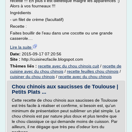
recette !!! En plus il est diététique malgré les apparences :)
Alors à vos fourneaux !!!
Ingrédients
- un filet de crème (facultatif)
Recette :
Faites bouillir de l'eau dans une cocotte ou une grande
casserole....
Lire la suite
Date:
2015-09-17 07:20:56
Site :
http://cuisinezfacile.blogspot.com
Thèmes liés :
recette avec du chou chinois cuit
/
recette de
cuisine avec du chou chinois
/
recette feuilles chou chinois
/
cuisiner du chou chinois
/
recette avec du chou chinois
Chou chinois aux saucisses de Toulouse |
Petits Plats ...
Cette recette de chou chinois aux saucisses de Toulouse
est très facile à réaliser et confirme, si besoin est, qu'un
minimum de présentation peut sublimer un plat simple. Le
chou chinois est par nature plus doux et plus tendre que
le chou classique ce qui demande moins de cuisson. Par
ailleurs, il ne dégage que très peu d'odeur lors du