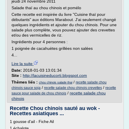
jeudi 24 novembre 2011
Salade thaï au chou chinois et pomélo
Cette recette est inspirée du livre "Cuisine thaï pour
débutants" aux éditions Marabout. J'ai seulement changé
quelques ingrédients et ajouter du chou chinois. Pour une
salade plus complète, vous pouvez ajouter des crevettes
et/ou des vermicelles de riz.
Ingrédients pour 4 personnes :
1 poignée de cacahuètes grillées non salées
4...
Lire la suite
Date:
2018-01-03 13:01:34
Site :
http://lacuisineducorti.blogspot.com
Thèmes liés :
/
recette salade chou
chou chinois salade thai
/
/
chinois sauce soja
recette salade chou chinois crevettes
recette
/
recette salade chou
sauce pour salade de chou chinois
chinois
Recette Chou chinois sauté au wok -
Recettes asiatiques ...
1 gousse d'ail - Fiche Ail
1 échalote