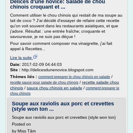
Délices d'une novice: Salade de chou
chinois croquant et ...
Comment utiliser le chou chinois qui restait de ma soupe au
lait de coco ? J'ai décidé d'essayer de refaire cette recette
qu'on voit souvent dans les restaurants asiatiques, et que
j'adore. Résultat : une entrée fraîche; croquante et
savoureuse, je ne suis pas déçue !
Pour savoir comment composer ma vinaigrette, j'ai fait
appel à Recettes...
Lire la suite
Date:
2017-02-09 04:44:03
Site :
http://delicesdunenovice.blogspot.com
Thèmes liés :
/
comment preparer le chou chinois en salade
/
recette salade chou
recette sauce pour salade de chou chinois
chinois
/
sauce chou chinois en salade
/
comment preparer le
chou chinois
Soupe aux raviolis aux porc et crevettes
(style won ton ...
Soupe aux raviolis aux porc et crevettes (style won ton)
Posted on
by Miss Tâm