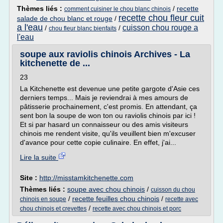
Thèmes liés :
/
recette
comment cuisiner le chou blanc chinois
recette chou fleur cuit
salade de chou blanc et rouge
/
a l'eau
cuisson chou rouge a
/
/
chou fleur blanc bienfaits
l'eau
soupe aux raviolis chinois Archives - La
kitchenette de ...
23
La Kitchenette est devenue une petite gargote d'Asie ces
derniers temps... Mais je reviendrai à mes amours de
pâtisserie prochainement, c'est promis. En attendant, ça
sent bon la soupe de won ton ou raviolis chinois par ici !
Et si par hasard un connaisseur ou des amis visiteurs
chinois me rendent visite, qu'ils veuillent bien m'excuser
d'avance pour cette copie culinaire. En effet, j'ai...
Lire la suite
Site :
http://misstamkitchenette.com
Thèmes liés :
soupe avec chou chinois
/
cuisson du chou
/
recette feuilles chou chinois
/
chinois en soupe
recette avec
/
chou chinois et crevettes
recette avec chou chinois et porc