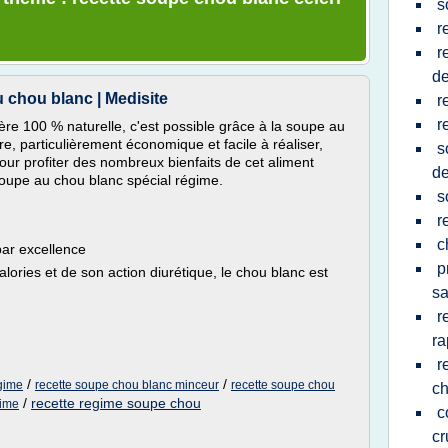
s
r
r
de
 chou blanc | Medisite
r
r
re 100 % naturelle, c'est possible grâce à la soupe au
e, particulièrement économique et facile à réaliser,
s
Pour profiter des nombreux bienfaits de cet aliment
de
soupe au chou blanc spécial régime.
s
r
c
par excellence
p
alories et de son action diurétique, le chou blanc est
sa
r
ra
r
/
/
egime
recette soupe chou blanc minceur
recette soupe chou
ch
/
recette regime soupe chou
gime
c
cr