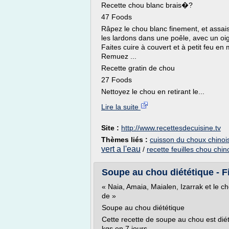
Recette chou blanc brais�?
47 Foods
Râpez le chou blanc finement, et assais
les lardons dans une poêle, avec un oig
Faites cuire à couvert et à petit feu en
Remuez ...
Recette gratin de chou
27 Foods
Nettoyez le chou en retirant le...
Lire la suite
Site :
http://www.recettesdecuisine.tv
Thèmes liés :
cuisson du choux chinois
vert a l'eau
/
recette feuilles chou chin
Soupe au chou diététique - Fi
« Naia, Amaia, Maialen, Izarrak et le c
de »
Soupe au chou diététique
Cette recette de soupe au chou est diét
kgs en 7 jours.