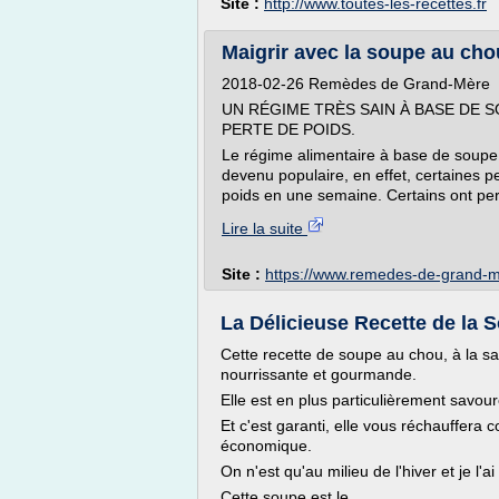
Site :
http://www.toutes-les-recettes.fr
Maigrir avec la soupe au ch
2018-02-26 Remèdes de Grand-Mère
UN RÉGIME TRÈS SAIN À BASE DE S
PERTE DE POIDS.
Le régime alimentaire à base de soupe d
devenu populaire, en effet, certaines p
poids en une semaine. Certains ont perd
Lire la suite
Site :
https://www.remedes-de-grand-
La Délicieuse Recette de la S
Cette recette de soupe au chou, à la sa
nourrissante et gourmande.
Elle est en plus particulièrement savour
Et c'est garanti, elle vous réchauffera c
économique.
On n'est qu'au milieu de l'hiver et je l'a
Cette soupe est le...