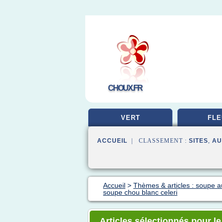
CHOUX.FR
VERT
FLE
ACCUEIL
| CLASSEMENT :
SITES
,
AU
Accueil
>
Thèmes & articles : soupe 
soupe chou blanc celeri
Articles sélectionnés pour l