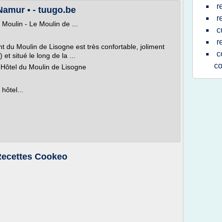
r
Namur • - tuugo.be
r
Moulin - Le Moulin de ...
c
r
t du Moulin de Lisogne est très confortable, joliment
c
 et situé le long de la ...
co
ôtel du Moulin de Lisogne
hôtel...
Recettes Cookeo