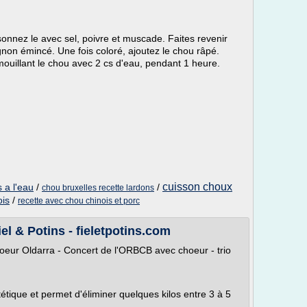
onnez le avec sel, poivre et muscade. Faites revenir
non émincé. Une fois coloré, ajoutez le chou râpé.
 mouillant le chou avec 2 cs d'eau, pendant 1 heure.
cuisson choux
 a l'eau
/
/
chou bruxelles recette lardons
ois
/
recette avec chou chinois et porc
el & Potins - fieletpotins.com
hoeur Oldarra - Concert de l'ORBCB avec choeur - trio
étique et permet d'éliminer quelques kilos entre 3 à 5