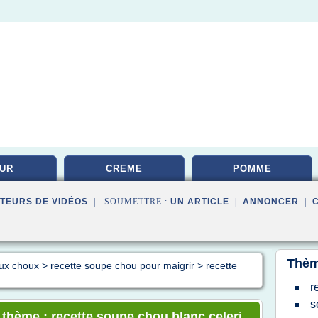
UR
CREME
POMME
TEURS DE VIDÉOS
| SOUMETTRE :
UN ARTICLE
|
ANNONCER
|
Thèm
aux choux
>
recette soupe chou pour maigrir
>
recette
r
s
e thème : recette soupe chou blanc celeri