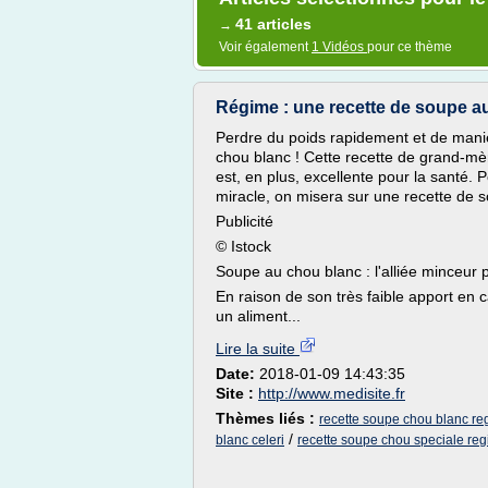
41 articles
→
Voir également
1 Vidéos
pour ce thème
Régime : une recette de soupe au
Perdre du poids rapidement et de maniè
chou blanc ! Cette recette de grand-mèr
est, en plus, excellente pour la santé. 
miracle, on misera sur une recette de 
Publicité
© Istock
Soupe au chou blanc : l'alliée minceur 
En raison de son très faible apport en c
un aliment...
Lire la suite
Date:
2018-01-09 14:43:35
Site :
http://www.medisite.fr
Thèmes liés :
recette soupe chou blanc r
/
blanc celeri
recette soupe chou speciale re