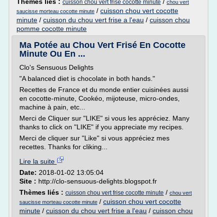
Thèmes liés :
/
cuisson chou vert frise cocotte minute
chou vert
/
cuisson chou vert cocotte
saucisse morteau cocotte minute
minute
/
cuisson du chou vert frise a l'eau
/
cuisson chou
pomme cocotte minute
Ma Potée au Chou Vert Frisé En Cocotte
Minute Ou En ...
Clo's Sensuous Delights
"A balanced diet is chocolate in both hands."
Recettes de France et du monde entier cuisinées aussi
en cocotte-minute, Cookéo, mijoteuse, micro-ondes,
machine à pain, etc...
Merci de Cliquer sur "LIKE" si vous les appréciez. Many
thanks to click on "LIKE" if you appreciate my recipes.
Merci de cliquer sur "Like" si vous appréciez mes
recettes. Thanks for cliking...
Lire la suite
Date:
2018-01-02 13:05:04
Site :
http://clo-sensuous-delights.blogspot.fr
Thèmes liés :
/
cuisson chou vert frise cocotte minute
chou vert
/
cuisson chou vert cocotte
saucisse morteau cocotte minute
minute
/
cuisson du chou vert frise a l'eau
/
cuisson chou