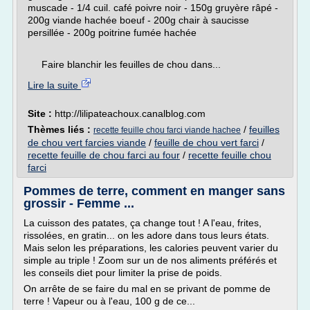
muscade - 1/4 cuil. café poivre noir - 150g gruyère râpé -
200g viande hachée boeuf - 200g chair à saucisse
persillée - 200g poitrine fumée hachée
Faire blanchir les feuilles de chou dans...
Lire la suite
Site :
http://lilipateachoux.canalblog.com
Thèmes liés :
/
feuilles
recette feuille chou farci viande hachee
de chou vert farcies viande
/
feuille de chou vert farci
/
recette feuille de chou farci au four
/
recette feuille chou
farci
Pommes de terre, comment en manger sans
grossir - Femme ...
La cuisson des patates, ça change tout ! A l'eau, frites,
rissolées, en gratin... on les adore dans tous leurs états.
Mais selon les préparations, les calories peuvent varier du
simple au triple ! Zoom sur un de nos aliments préférés et
les conseils diet pour limiter la prise de poids.
On arrête de se faire du mal en se privant de pomme de
terre ! Vapeur ou à l'eau, 100 g de ce...