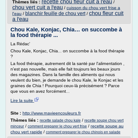
recette chou fleur cuit a l'eau
Thèmes liés :
/
chou vert cuit a l'eau
/
cuisson du chou vert frise a
chou fleur cuit
blanchir feuille de chou vert
l'eau
/
/
a l'eau
Chou Kale, Konjac, Chia… on succombe à
la food thérapie ...
La Rédac'
Chou Kale, Konjac, Chia... on succombe à la food thérapie
?
La food thérapie, autrement dit la santé par l'alimentation ,
n'est pas nouvelle, mais elle fait toujours les beaux jours
des magazines. Dans la famille des aliments qui nous
veulent du bien, je demande le chou Kale, le Konjac et les
graines de Chia ! Pourquoi ceux-là précisément ? Parce
que vous en avez forcément...
Lire la suite
Site :
http://www.mavieencouleurs.fr
Thèmes liés :
/
recette salade chou kale
recette soupe chou vert
/
/
recette soupe au
minceur
comment preparer le chou vert frise
chou vert rapide
/
comment preparer le chou chinois en salade