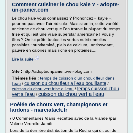
Comment cuisiner le chou kale ? - adopte-
un-panier.com
Le chou kale vous connaissez ? Prononcez « kayle »,
pour ne pas avoir l'air ridicule. Mais si enfin, cette variété
ancienne de chou vert que l'on trouve la plupart du temps
frisé et qui est une vraie superstar américaine ! Vous y
êtes ? On lui prête toutes les vertus nutritionnelles
possibles : survitaminé, plein de calcium, antioxydant,
pauvre en calories mais riche en protéines,...
Lire la suite
Site :
http://adopteunpanier.over-blog.com
Thèmes liés :
temps de cuisson d'un choux fleur dans
cuisson du chou fleur a l'eau bouillante
l'eau
/
/
temps cuisson chou
cuisson du chou vert frise a l'eau
/
cuisson du chou vert a l'eau
vert a l'eau
/
Poêlée de choux vert, champignons et
lardons - marciatack.fr
/ 0 Commentaires /dans Recettes avec de la Viande /par
Valérie Virorello-Jamili
Lors de la dernière distribution de la Ruche qui dit oui de