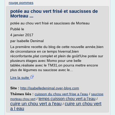
rouge pommes
potée au chou vert frisé et saucisses de
Morteau ...
potée au chou vert frisé et saucisses de Morteau
Publié le
4 janvier 2017
par Isabelle Denimal
La première recette du blog de cette nouvelle année,bien
de circonstance en ce temps hivernal,bien
réconfortante,plat complet et plein de goût!Une potée sur
plusieurs étages avec Momo pour une belle
tablée,réalisée avec le TM31,on pourra mettre encore
plus de légumes ou saucisse avec le...
Lire la suite
Site :
http://isabelledenimal.over-blog.com
Thèmes liés :
cuisson du chou vert frise a l'eau
/
saucisse
temps cuisson chou vert a l'eau
/
/
morteau chou vert
cuire un chou vert a l'eau
cuire un chou vert
/
a l eau