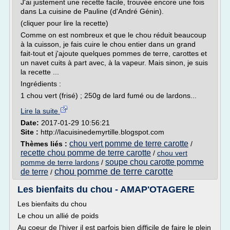
J'ai justement une recette facile, trouvée encore une fois
dans La cuisine de Pauline (d'André Génin).
(cliquer pour lire la recette)
Comme on est nombreux et que le chou réduit beaucoup
à la cuisson, je fais cuire le chou entier dans un grand
fait-tout et j'ajoute quelques pommes de terre, carottes et
un navet cuits à part avec, à la vapeur. Mais sinon, je suis
la recette ...
Ingrédients :
1 chou vert (frisé) ; 250g de lard fumé ou de lardons...
Lire la suite
Date:
2017-01-29 10:56:21
Site :
http://lacuisinedemyrtille.blogspot.com
chou vert pomme de terre carotte
Thèmes liés :
/
recette chou pomme de terre carotte
/
chou vert
soupe chou carotte pomme
pomme de terre lardons
/
chou pomme de terre carotte
de terre
/
Les bienfaits du chou - AMAP'OTAGERE
Les bienfaits du chou
Le chou un allié de poids
Au coeur de l'hiver il est parfois bien difficile de faire le plein