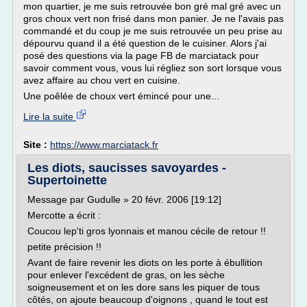
mon quartier, je me suis retrouvée bon gré mal gré avec un
gros choux vert non frisé dans mon panier. Je ne l'avais pas
commandé et du coup je me suis retrouvée un peu prise au
dépourvu quand il a été question de le cuisiner. Alors j'ai
posé des questions via la page FB de marciatack pour
savoir comment vous, vous lui régliez son sort lorsque vous
avez affaire au chou vert en cuisine.
Une poêlée de choux vert émincé pour une...
Lire la suite
Site :
https://www.marciatack.fr
Les diots, saucisses savoyardes -
Supertoinette
Message par Gudulle » 20 févr. 2006 [19:12]
Mercotte a écrit :
Coucou lep'ti gros lyonnais et manou cécile de retour !!
petite précision !!
Avant de faire revenir les diots on les porte à ébullition
pour enlever l'excédent de gras, on les sèche
soigneusement et on les dore sans les piquer de tous
côtés, on ajoute beaucoup d'oignons , quand le tout est