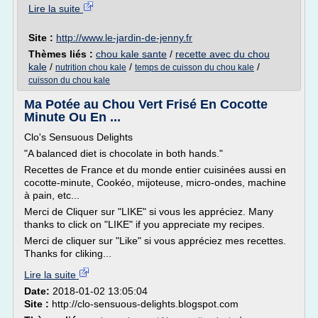
Lire la suite
Site :
http://www.le-jardin-de-jenny.fr
Thèmes liés :
chou kale sante
/
recette avec du chou
kale
/
/
/
nutrition chou kale
temps de cuisson du chou kale
cuisson du chou kale
Ma Potée au Chou Vert Frisé En Cocotte
Minute Ou En ...
Clo's Sensuous Delights
"A balanced diet is chocolate in both hands."
Recettes de France et du monde entier cuisinées aussi en
cocotte-minute, Cookéo, mijoteuse, micro-ondes, machine
à pain, etc...
Merci de Cliquer sur "LIKE" si vous les appréciez. Many
thanks to click on "LIKE" if you appreciate my recipes.
Merci de cliquer sur "Like" si vous appréciez mes recettes.
Thanks for cliking...
Lire la suite
Date:
2018-01-02 13:05:04
Site :
http://clo-sensuous-delights.blogspot.com