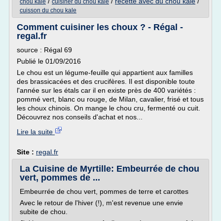
/
/
recette avec du chou kale
/
chou kale
cuisiner du chou kale
cuisson du chou kale
Comment cuisiner les choux ? - Régal -
regal.fr
source : Régal 69
Publié le 01/09/2016
Le chou est un légume-feuille qui appartient aux familles
des brassicacées et des crucifères. Il est disponible toute
l'année sur les étals car il en existe près de 400 variétés :
pommé vert, blanc ou rouge, de Milan, cavalier, frisé et tous
les choux chinois. On mange le chou cru, fermenté ou cuit.
Découvrez nos conseils d'achat et nos...
Lire la suite
Site :
regal.fr
La Cuisine de Myrtille: Embeurrée de chou
vert, pommes de ...
Embeurrée de chou vert, pommes de terre et carottes
Avec le retour de l'hiver (!), m'est revenue une envie
subite de chou.