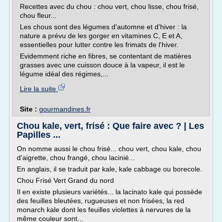
Recettes avec du chou : chou vert, chou lisse, chou frisé,
chou fleur...
Les chous sont des légumes d'automne et d'hiver : la
nature a prévu de les gorger en vitamines C, E et A,
essentielles pour lutter contre les frimats de l'hiver.
Evidemment riche en fibres, se contentant de matières
grasses avec une cuisson douce à la vapeur, il est le
légume idéal des régimes,...
Lire la suite
Site :
gourmandines.fr
Chou kale, vert, frisé : Que faire avec ? | Les
Papilles ...
On nomme aussi le chou frisé... chou vert, chou kale, chou
d'aigrette, chou frangé, chou lacinié...
En anglais, il se traduit par kale, kale cabbage ou borecole.
Chou Frisé Vert Grand du nord
Il en existe plusieurs variétés... la lacinato kale qui possède
des feuilles bleutées, rugueuses et non frisées, la red
monarch kale dont les feuilles violettes à nervures de la
même couleur sont...