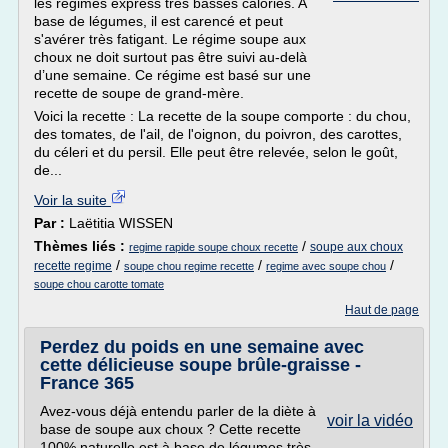
les régimes express très basses calories. A
base de légumes, il est carencé et peut
s'avérer très fatigant. Le régime soupe aux
choux ne doit surtout pas être suivi au-delà
d’une semaine. Ce régime est basé sur une
recette de soupe de grand-mère.
Voici la recette : La recette de la soupe comporte : du chou,
des tomates, de l'ail, de l'oignon, du poivron, des carottes,
du céleri et du persil. Elle peut être relevée, selon le goût,
de...
Voir la suite
Par :
Laëtitia WISSEN
Thèmes liés :
/
soupe aux choux
regime rapide soupe choux recette
/
/
/
recette regime
soupe chou regime recette
regime avec soupe chou
soupe chou carotte tomate
Haut de page
Perdez du poids en une semaine avec
cette délicieuse soupe brûle-graisse -
France 365
Avez-vous déjà entendu parler de la diète à
voir la vidéo
base de soupe aux choux ? Cette recette
100% naturelle est à base de légumes très