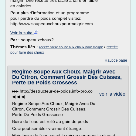
maigrir. Une recette très facile à faire et faible
en calories.
Pour plus d'information et un programme
pour perdre du poids complet visitez:
http://www.soupeauxchouxpourmaigrir.com
Voir la suite
Par :
soupeauxchoux2
Thèmes liés :
/
recette
recette facile soupe aux choux pour maigrir
pour faire des choux
Haut de page
Regime Soupe Aux Choux, Maigrir Avec
Du Citron, Comment Grossir Des Cuisses,
Perte De Poids Grossess
▸▸▸ http://destructeur-de-poids.info-pro.co
voir la vidéo
◀ ◀ ◀
Regime Soupe Aux Choux, Maigrir Avec Du
Citron, Comment Grossir Des Cuisses,
Perte De Poids Grossesse .
Boire de l’eau est relié au gain de poids
Ceci peut sembler vraiment étrange...
Mais boire de l'eau serait la raison pourquoi la plupart