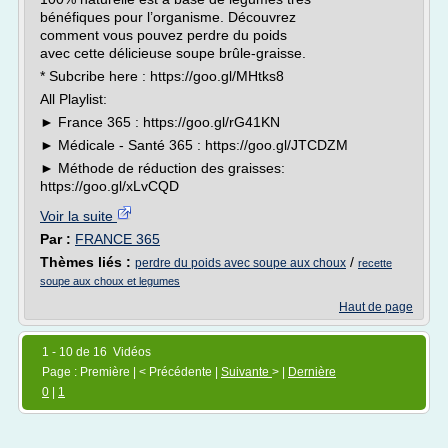
bénéfiques pour l’organisme. Découvrez
comment vous pouvez perdre du poids
avec cette délicieuse soupe brûle-graisse.
* Subcribe here : https://goo.gl/MHtks8
All Playlist:
► France 365 : https://goo.gl/rG41KN
► Médicale - Santé 365 : https://goo.gl/JTCDZM
► Méthode de réduction des graisses:
https://goo.gl/xLvCQD
Voir la suite
Par :
FRANCE 365
Thèmes liés :
/
perdre du poids avec soupe aux choux
recette
soupe aux choux et legumes
Haut de page
1 - 10 de 16 Vidéos
Page : Première | < Précédente |
Suivante
> |
Dernière
0
|
1