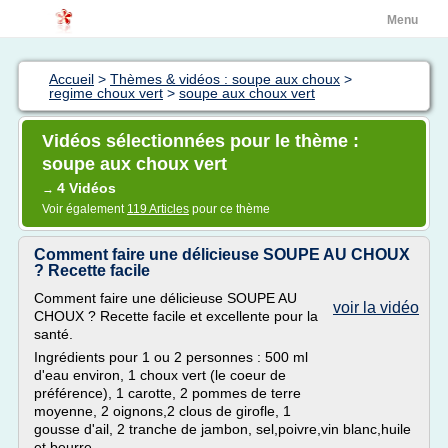
Menu
Accueil
>
Thèmes & vidéos : soupe aux choux
>
regime choux vert
>
soupe aux choux vert
Vidéos sélectionnées pour le thème :
soupe aux choux vert
4 Vidéos
→
Voir également
119 Articles
pour ce thème
Comment faire une délicieuse SOUPE AU CHOUX
? Recette facile
Comment faire une délicieuse SOUPE AU
voir la vidéo
CHOUX ? Recette facile et excellente pour la
santé.
Ingrédients pour 1 ou 2 personnes : 500 ml
d'eau environ, 1 choux vert (le coeur de
préférence), 1 carotte, 2 pommes de terre
moyenne, 2 oignons,2 clous de girofle, 1
gousse d'ail, 2 tranche de jambon, sel,poivre,vin blanc,huile
et beurre.