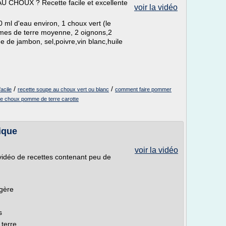
U CHOUX ? Recette facile et excellente
voir la vidéo
 ml d'eau environ, 1 choux vert (le
mmes de terre moyenne, 2 oignons,2
he de jambon, sel,poivre,vin blanc,huile
/
/
acile
recette soupe au choux vert ou blanc
comment faire pommer
te choux pomme de terre carotte
ique
voir la vidéo
vidéo de recettes contenant peu de
égère
s
terre