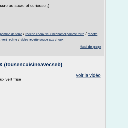
ccro au sucre et curieuse ;)
/
/
 pomme de terre
recette choux fleur bechamel pomme terre
recette
/
 vert regime
video recette soupe aux choux
Haut de page
 (tousencuisineavecseb)
voir la vidéo
ux vert frisé