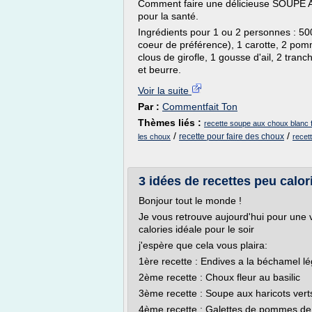
Comment faire une délicieuse SOUPE A
pour la santé.
Ingrédients pour 1 ou 2 personnes : 500
coeur de préférence), 1 carotte, 2 po
clous de girofle, 1 gousse d'ail, 2 tranc
et beurre.
Voir la suite
Par :
Commentfait Ton
Thèmes liés :
recette soupe aux choux blanc f
/
/
recette pour faire des choux
les choux
recet
3 idées de recettes peu calor
Bonjour tout le monde !
Je vous retrouve aujourd'hui pour une 
calories idéale pour le soir
j'espère que cela vous plaira:
1ère recette : Endives a la béchamel l
2ème recette : Choux fleur au basilic
3ème recette : Soupe aux haricots vert
4ème recette : Galettes de pommes de 