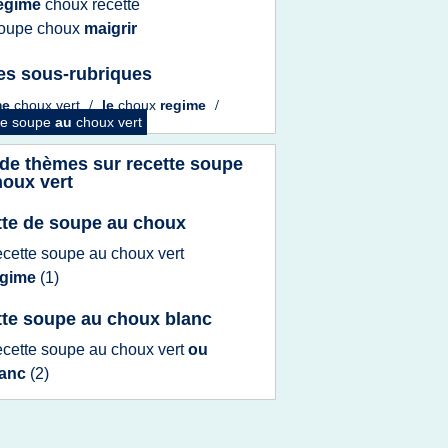
egime
choux recette
oupe choux
maigrir
es sous-rubriques
me
choux vert
/
le
choux
regime
/
te soupe
au
choux vert
 de thèmes sur
recette soupe
houx vert
tte de soupe au choux
ecette soupe
au
choux vert
egime
(1)
tte soupe au choux blanc
ecette soupe
au
choux vert
ou
lanc
(2)