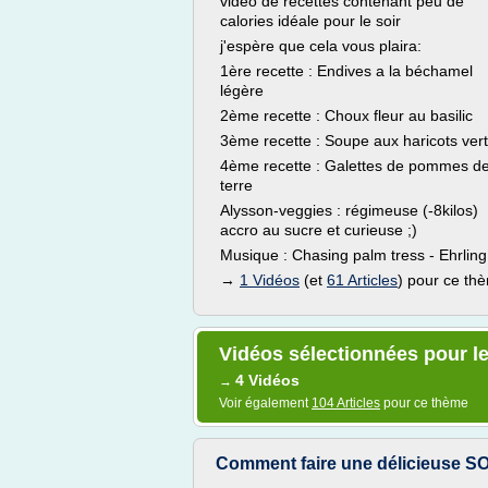
vidéo de recettes contenant peu de
calories idéale pour le soir
j'espère que cela vous plaira:
1ère recette : Endives a la béchamel
légère
2ème recette : Choux fleur au basilic
3ème recette : Soupe aux haricots ver
4ème recette : Galettes de pommes d
terre
Alysson-veggies : régimeuse (-8kilos)
accro au sucre et curieuse ;)
Musique : Chasing palm tress - Ehrling
→
1 Vidéos
(et
61 Articles
) pour ce th
Vidéos sélectionnées pour le
4 Vidéos
→
Voir également
104 Articles
pour ce thème
Comment faire une délicieuse S