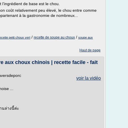
l’ingrédient de base est le chou.
de son coût relativement peu élevé, le chou entre comme
ppartenant à la gastronomie de nombreux...
/
/
recette de soupe au choux
ecette petit choux vert
soupe aux
Haut de page
e aux choux chinois | recette facile - fait
aversdeporc
voir la vidéo
oise ...
านล่างนี้ค่ะ