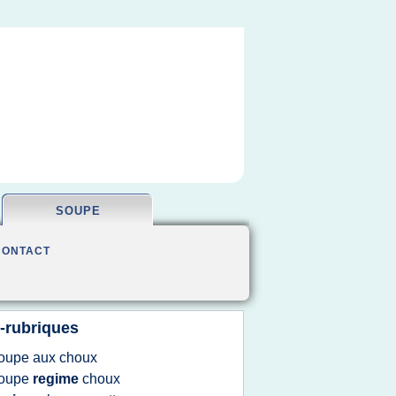
SOUPE
CONTACT
-rubriques
oupe
aux
choux
oupe
regime
choux