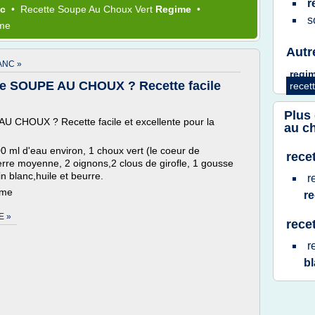
r
nc
•
Recette Soupe
Au
Choux Vert
Regime
•
s
ème
Autr
ANC »
regi
se SOUPE AU CHOUX ? Recette facile
recet
Plus
U CHOUX ? Recette facile et excellente pour la
au c
0 ml d'eau environ, 1 choux vert (le coeur de
rece
erre moyenne, 2 oignons,2 clous de girofle, 1 gousse
in blanc,huile et beurre.
r
ème
r
E »
rece
r
b