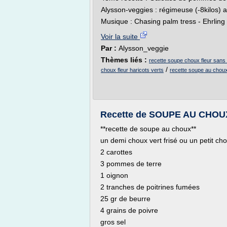
Alysson-veggies : régimeuse (-8kilos) a
Musique : Chasing palm tress - Ehrling
Voir la suite
Par :
Alysson_veggie
Thèmes liés :
recette soupe choux fleur sans
/
choux fleur haricots verts
recette soupe au choux
Recette de SOUPE AU CHOUX
**recette de soupe au choux**
un demi choux vert frisé ou un petit cho
2 carottes
3 pommes de terre
1 oignon
2 tranches de poitrines fumées
25 gr de beurre
4 grains de poivre
gros sel