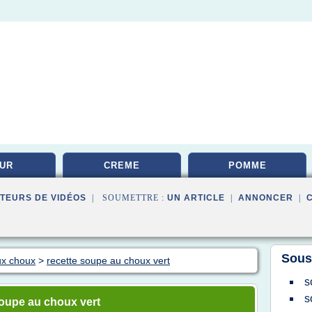
UR
CREME
POMME
TEURS DE VIDÉOS
| SOUMETTRE :
UN ARTICLE
|
ANNONCER
|
Sous
ux choux
>
recette soupe au choux vert
s
s
soupe au choux vert