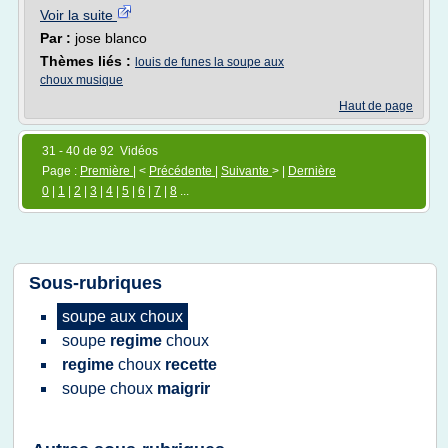
Voir la suite
Par :
jose blanco
Thèmes liés :
louis de funes la soupe aux
choux musique
Haut de page
31 - 40 de 92 Vidéos
Page :
Première
| <
Précédente
|
Suivante
> |
Dernière
0
|
1
|
2
|
3
|
4
|
5
|
6
|
7
|
8
...
Sous-rubriques
soupe
aux
choux
soupe
regime
choux
regime
choux
recette
soupe choux
maigrir